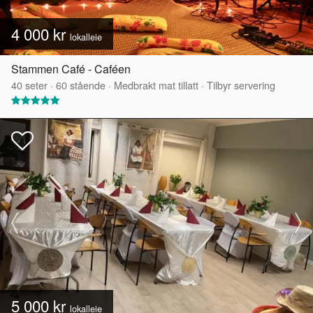
4 000 kr
lokalleie
Stammen Café - Caféen
40
seter
·
60
stående
·
Medbrakt mat tillatt
·
Tilbyr servering
5 000 kr
lokalleie