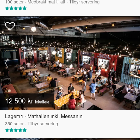
100
seter
·
Medbrakt mat tillatt
·
Tilbyr servering
12 500 kr
lokalleie
Lager11 - Mathallen inkl. Messanin
350
seter
·
Tilbyr servering