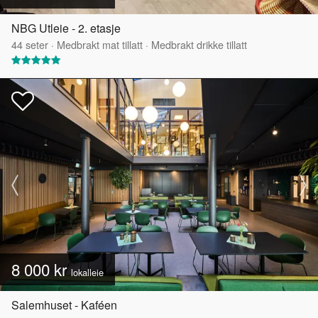
NBG Utleie - 2. etasje
44
seter
·
Medbrakt mat tillatt
·
Medbrakt drikke tillatt
8 000 kr
lokalleie
Salemhuset - Kaféen