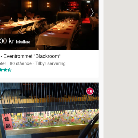
00 kr
lokalleie
- Eventrommet "Blackroom"
ter
·
80
stående
·
Tilbyr servering
16