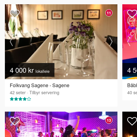
11
4 000 kr
4 5
lokalleie
Folkvang Sagene - Sagene
Båbl
42
seter
·
Tilbyr servering
40
se
13