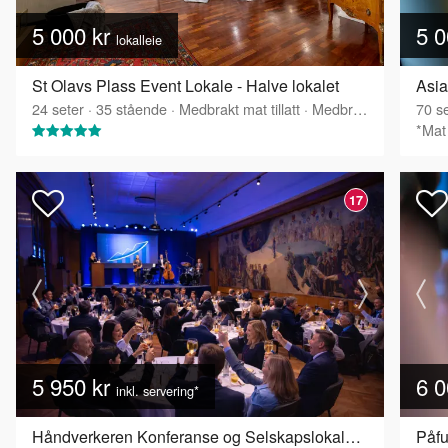
5 000 kr
5 0
lokalleie
St Olavs Plass Event Lokale - Halve lokalet
Asia
24
seter
·
35
stående
·
Medbrakt mat tillatt
·
Medbrakt drikke tillatt
70
se
*Mat 
17
5 950 kr
6 0
inkl. servering*
Håndverkeren Konferanse og Selskapslokaler - Festsalen
Påfu