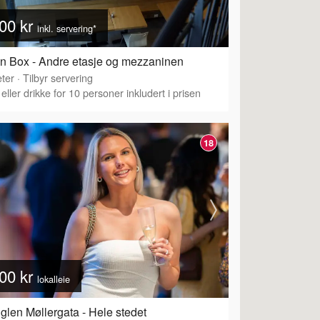
00 kr
inkl. servering*
n Box - Andre etasje og mezzaninen
ter
·
Tilbyr servering
eller drikke for 10 personer inkludert i prisen
18
00 kr
lokalleie
glen Møllergata - Hele stedet