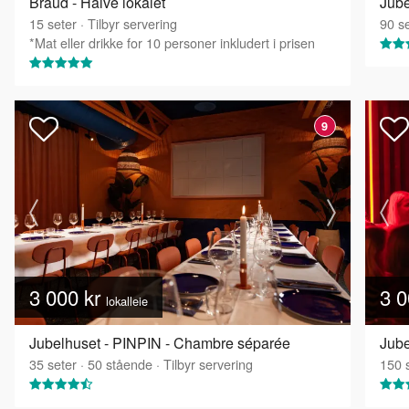
Braud - Halve lokalet
Jube
15
seter
·
Tilbyr servering
90
se
*Mat eller drikke for 10 personer inkludert i prisen
9
3 000 kr
3 0
lokalleie
Jubelhuset - PINPIN - Chambre séparée
Jube
35
seter
·
50
stående
·
Tilbyr servering
150
s