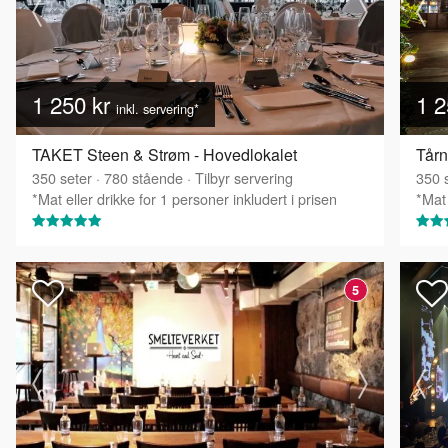
1 250 kr
1 2
inkl. servering*
TAKET Steen & Strøm - Hovedlokalet
Tårn
350
seter
·
780
stående
·
Tilbyr servering
350
s
*Mat eller drikke for 1 personer inkludert i prisen
*Mat 
5