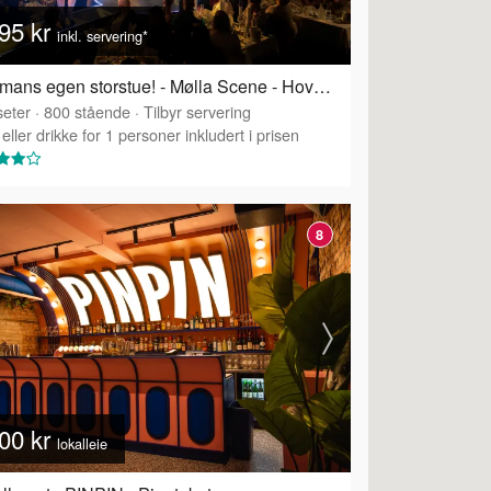
95 kr
inkl. servering*
Wallmans egen storstue! - Mølla Scene - Hovedsalen
eter
·
800
stående
·
Tilbyr servering
eller drikke for 1 personer inkludert i prisen
8
00 kr
lokalleie