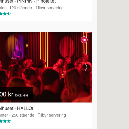
lhuset - PINPIN - Pinoteket
ter
·
120
stående
·
Tilbyr servering
10
00 kr
lokalleie
lhuset - HALLOi
eter
·
250
stående
·
Tilbyr servering