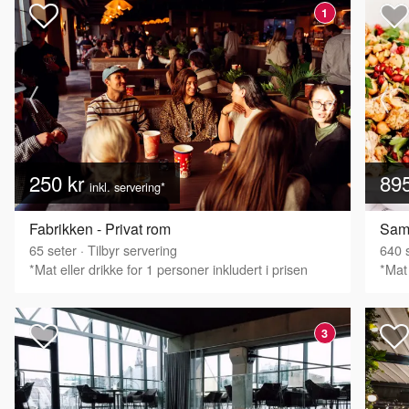
1
250 kr
89
inkl. servering*
Fabrikken - Privat rom
Sam
65
seter
·
Tilbyr servering
640
s
*Mat eller drikke for 1 personer inkludert i prisen
*Mat 
3