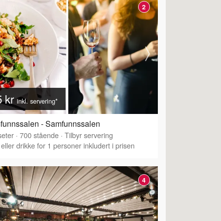
2
5 kr
inkl. servering*
funnssalen - Samfunnssalen
eter
·
700
stående
·
Tilbyr servering
eller drikke for 1 personer inkludert i prisen
4