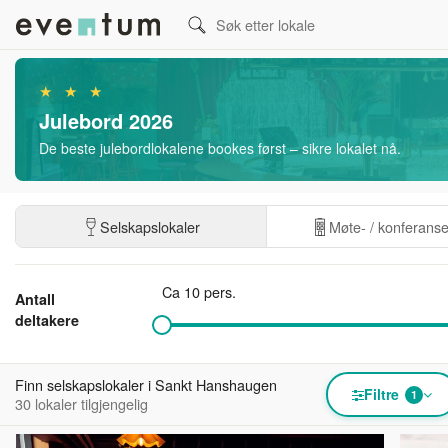
★ ★ ★
Julebord 2026
De beste julebordlokalene bookes først – sikre lokalet nå.
Selskapslokaler
Møte- / konferans
Ca 10 pers.
Antall
deltakere
Finn selskapslokaler i Sankt Hanshaugen
Filtre
1
30 lokaler tilgjengelig