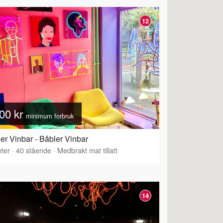
12
00 kr
minimum forbruk
er Vinbar - Båbler Vinbar
ter
·
40
stående
·
Medbrakt mat tillatt
14