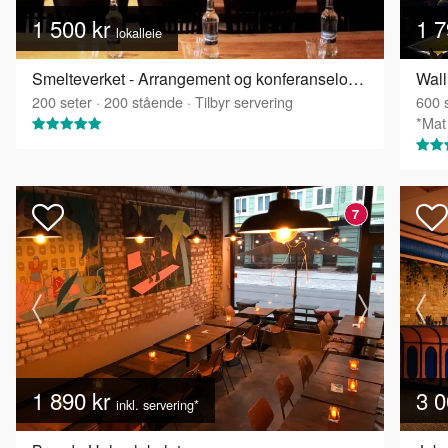
1 500 kr
1 7
lokalleie
Smelteverket - Arrangement og konferanselokale
200
seter
·
200
stående
·
Tilbyr servering
600
s
*Mat 
7
1 890 kr
3 0
inkl. servering*