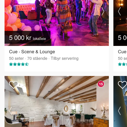
5 000 kr
5 0
lokalleie
Cue - Scene & Lounge
Cue 
50
seter
·
70
stående
·
Tilbyr servering
50
se
15