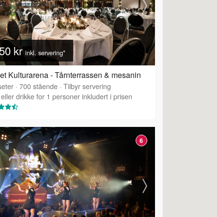
50 kr
inkl. servering*
et Kulturarena - Tårnterrassen & mesanin
eter
·
700
stående
·
Tilbyr servering
eller drikke for 1 personer inkludert i prisen
6