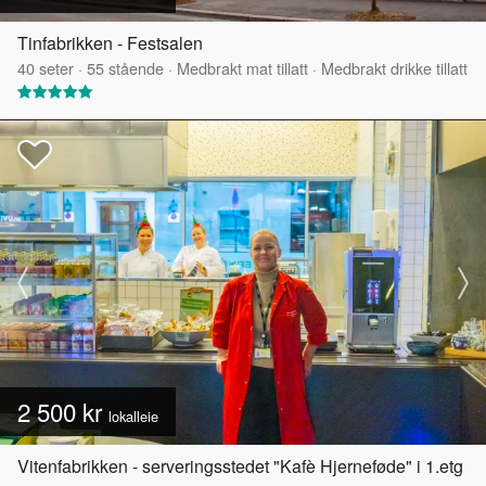
Tinfabrikken - Festsalen
40
seter
·
55
stående
·
Medbrakt mat tillatt
·
Medbrakt drikke tillatt
2 500 kr
lokalleie
Vitenfabrikken - serveringsstedet "Kafè Hjerneføde" i 1.etg