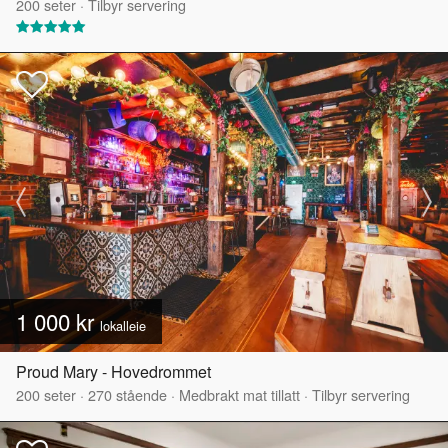
200
seter
·
Tilbyr servering
1 000 kr
lokalleie
Proud Mary - Hovedrommet
200
seter
·
270
stående
·
Medbrakt mat tillatt
·
Tilbyr servering