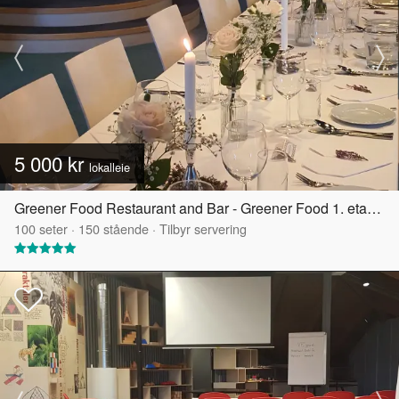
5 000 kr
lokalleie
Greener Food Restaurant and Bar - Greener Food 1. etasje
100
seter
·
150
stående
·
Tilbyr servering