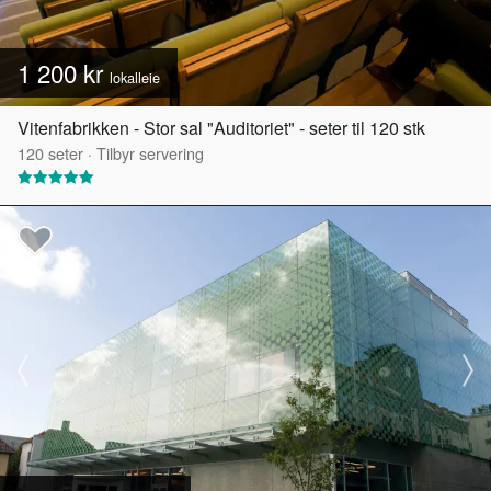
1 200 kr
lokalleie
Vitenfabrikken - Stor sal "Auditoriet" - seter til 120 stk
120
seter
·
Tilbyr servering