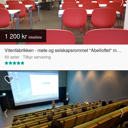
1 200 kr
lokalleie
Vitenfabrikken - møte og selskapsrommet "Abelloftet" med egen takterrasse
50
seter
·
Tilbyr servering