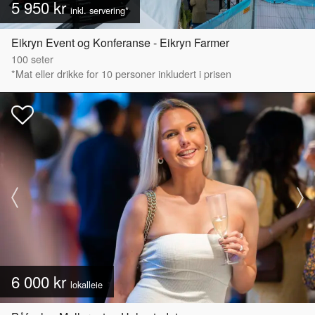
5 950 kr
inkl. servering*
Eikryn Event og Konferanse - Eikryn Farmer
100
seter
*Mat eller drikke for 10 personer inkludert i prisen
6 000 kr
lokalleie