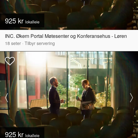
925 kr
lokalleie
INC. Økern Portal Møtesenter og Konferansehus - Løren
18
seter
·
Tilbyr servering
925 kr
lokalleie