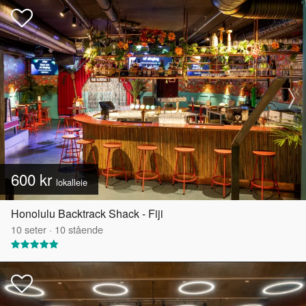
600 kr
lokalleie
Honolulu Backtrack Shack - Fiji
10
seter
·
10
stående