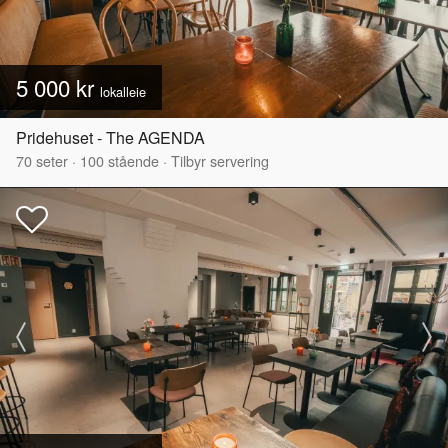
5 000 kr
lokalleie
Pridehuset - The AGENDA
70
seter
·
100
stående
·
Tilbyr servering