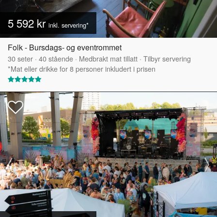
5 592 kr
inkl. servering*
Folk - Bursdags- og eventrommet
30
seter
·
40
stående
·
Medbrakt mat tillatt
·
Tilbyr servering
*Mat eller drikke for 8 personer inkludert i prisen