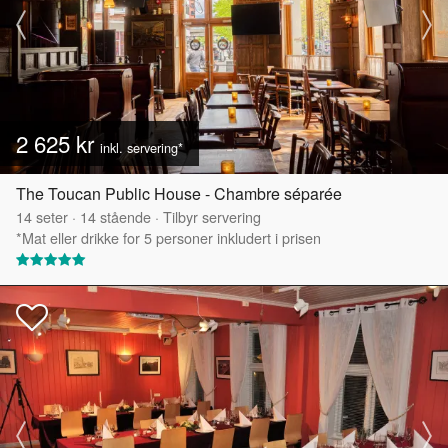
2 625 kr
inkl. servering*
The Toucan Public House - Chambre séparée
14
seter
·
14
stående
·
Tilbyr servering
*Mat eller drikke for 5 personer inkludert i prisen