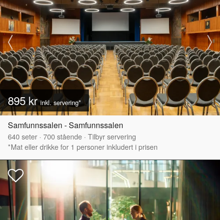
895 kr
inkl. servering*
Samfunnssalen - Samfunnssalen
640
seter
·
700
stående
·
Tilbyr servering
*Mat eller drikke for 1 personer inkludert i prisen