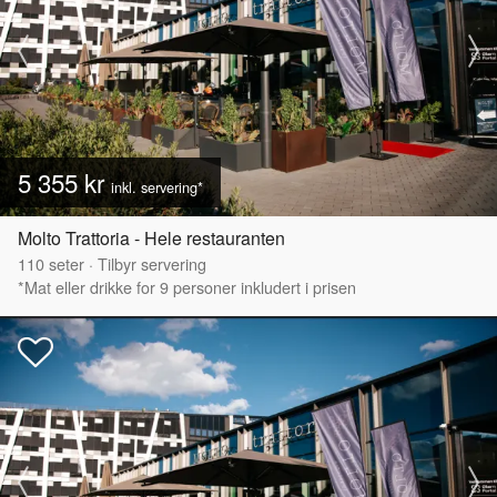
5 355 kr
inkl. servering*
Molto Trattoria - Hele restauranten
110
seter
·
Tilbyr servering
*Mat eller drikke for 9 personer inkludert i prisen