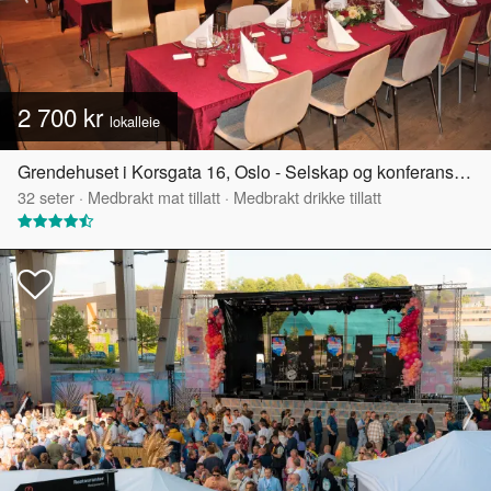
2 700 kr
lokalleie
Grendehuset i Korsgata 16, Oslo - Selskap og konferanselokale
32
seter
·
Medbrakt mat tillatt
·
Medbrakt drikke tillatt