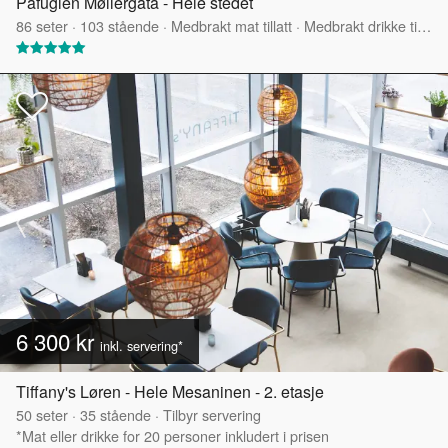
Påfuglen Møllergata - Hele stedet
86
seter
·
103
stående
·
Medbrakt mat tillatt
·
Medbrakt drikke tillatt
6 300 kr
inkl. servering*
Tiffany's Løren - Hele Mesaninen - 2. etasje
50
seter
·
35
stående
·
Tilbyr servering
*Mat eller drikke for 20 personer inkludert i prisen