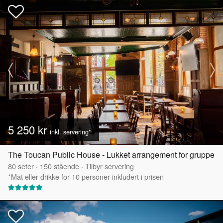
5 250 kr
inkl. servering*
The Toucan Public House - Lukket arrangement for gruppe
80
seter
·
150
stående
·
Tilbyr servering
*Mat eller drikke for 10 personer inkludert i prisen