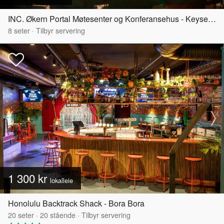
INC. Økern Portal Møtesenter og Konferansehus - Keyserløkka
8
seter
·
Tilbyr servering
1 300 kr
lokalleie
Honolulu Backtrack Shack - Bora Bora
20
seter
·
20
stående
·
Tilbyr servering