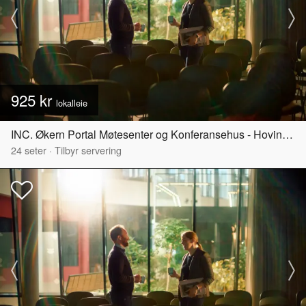
925 kr
lokalleie
INC. Økern Portal Møtesenter og Konferansehus - Hovinbyen
24
seter
·
Tilbyr servering