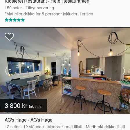
Klosteret Restaurant - Hele Restauranten
150
seter
·
Tilbyr servering
*Mat eller drikke for 5 personer inkludert i prisen
3 800 kr
lokalleie
AG's Hage - AG's Hage
12
seter
·
12
stående
·
Medbrakt mat tillatt
·
Medbrakt drikke tillatt