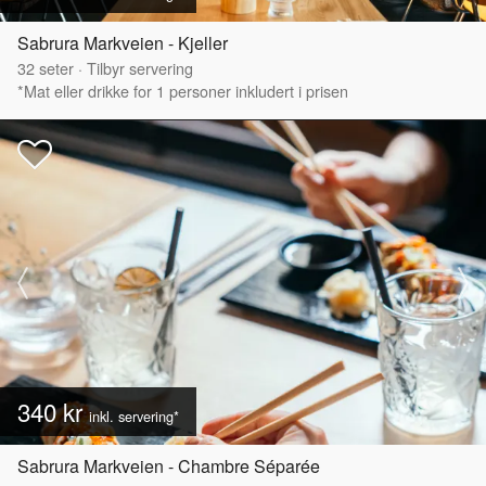
Sabrura Markveien - Kjeller
32
seter
·
Tilbyr servering
*Mat eller drikke for 1 personer inkludert i prisen
340 kr
inkl. servering*
Sabrura Markveien - Chambre Séparée