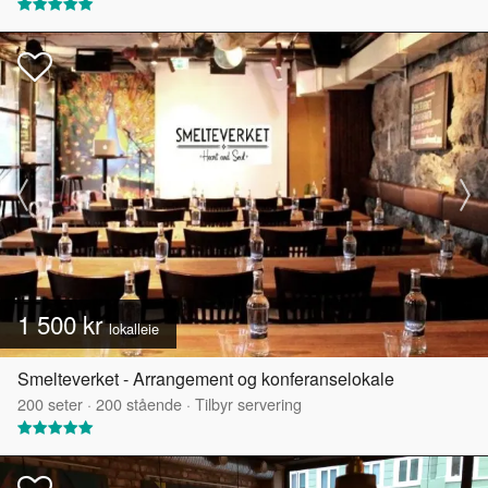
1 500 kr
lokalleie
Smelteverket - Arrangement og konferanselokale
200
seter
·
200
stående
·
Tilbyr servering