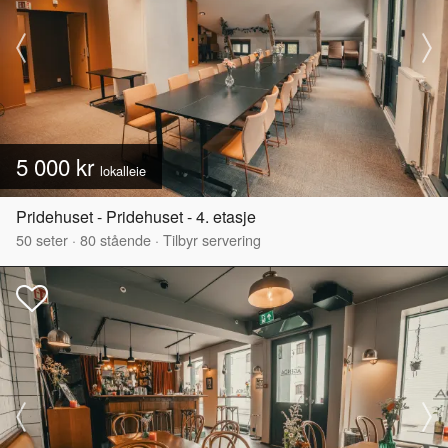
5 000 kr
lokalleie
Pridehuset - Pridehuset - 4. etasje
50
seter
·
80
stående
·
Tilbyr servering