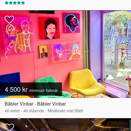
4 500 kr
minimum forbruk
Båbler Vinbar - Båbler Vinbar
40
seter
·
40
stående
·
Medbrakt mat tillatt