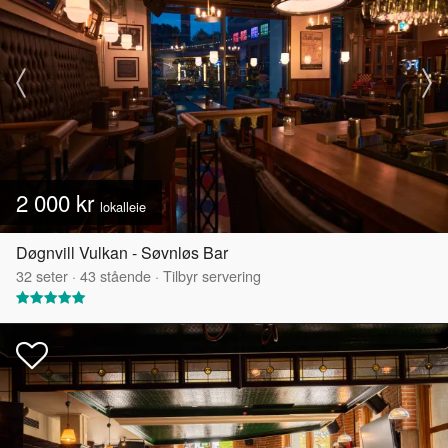
2 000 kr
lokalleie
Døgnvill Vulkan - Søvnløs Bar
32
seter
·
43
stående
·
Tilbyr servering