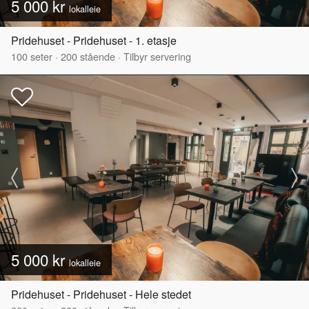
5 000 kr
lokalleie
Pridehuset - Pridehuset - 1. etasje
100
seter
·
200
stående
·
Tilbyr servering
5 000 kr
lokalleie
Pridehuset - Pridehuset - Hele stedet