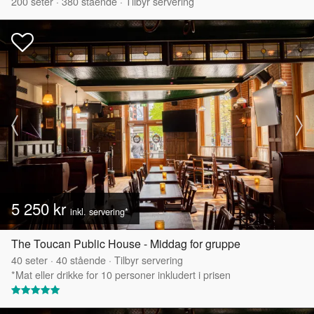
200
seter
·
380
stående
·
Tilbyr servering
5 250 kr
inkl. servering*
The Toucan Public House - Middag for gruppe
40
seter
·
40
stående
·
Tilbyr servering
*Mat eller drikke for 10 personer inkludert i prisen