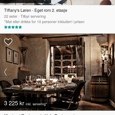
Tiffany's Løren - Eget rom 2. etasje
22
seter
·
Tilbyr servering
*Mat eller drikke for 10 personer inkludert i prisen
3 225 kr
inkl. servering*