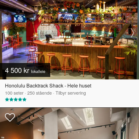
4 500 kr
lokalleie
Honolulu Backtrack Shack - Hele huset
100
seter
·
250
stående
·
Tilbyr servering