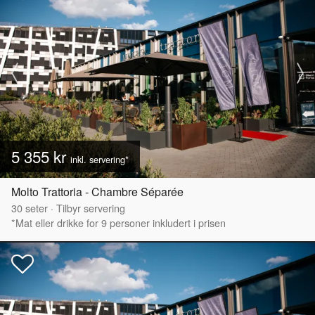
5 355 kr
inkl. servering*
Molto Trattoria - Chambre Séparée
30
seter
·
Tilbyr servering
*Mat eller drikke for 9 personer inkludert i prisen