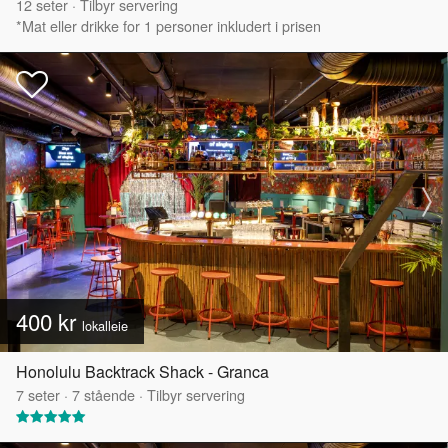
12
seter
·
Tilbyr servering
*Mat eller drikke for 1 personer inkludert i prisen
400 kr
lokalleie
Honolulu Backtrack Shack - Granca
7
seter
·
7
stående
·
Tilbyr servering