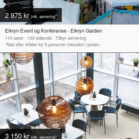
2 975 kr
inkl. servering*
Eikryn Event og Konferanse - Eikryn Garden
110
seter
·
130
stående
·
Tilbyr servering
*Mat eller drikke for 5 personer inkludert i prisen
3 150 kr
inkl. servering*