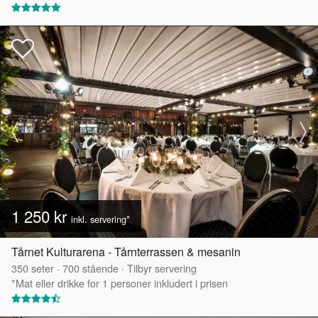
1 250 kr
inkl. servering*
Tårnet Kulturarena - Tårnterrassen & mesanin
350
seter
·
700
stående
·
Tilbyr servering
*Mat eller drikke for 1 personer inkludert i prisen