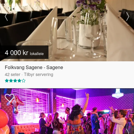
4 000 kr
lokalleie
Folkvang Sagene - Sagene
42
seter
·
Tilbyr servering