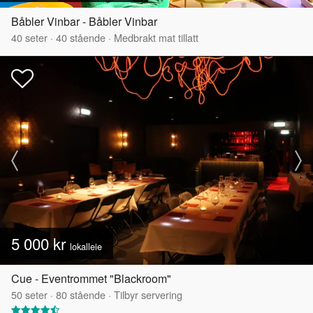
Båbler Vinbar - Båbler Vinbar
40
seter
·
40
stående
·
Medbrakt mat tillatt
5 000 kr
lokalleie
Cue - Eventrommet "Blackroom"
50
seter
·
80
stående
·
Tilbyr servering