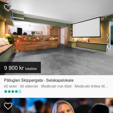
9 900 kr
lokalleie
Påfuglen Skippergata - Selskapslokale
60
seter
·
80
stående
·
Medbrakt mat tillatt
·
Medbrakt drikke tillatt
·