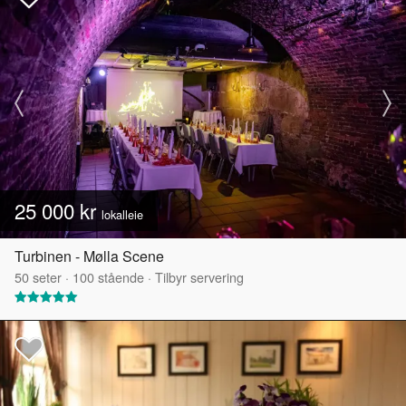
25 000 kr
lokalleie
Turbinen - Mølla Scene
50
seter
·
100
stående
·
Tilbyr servering