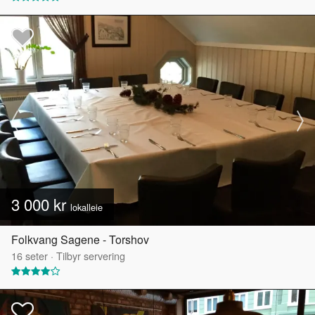
3 000 kr
lokalleie
Folkvang Sagene - Torshov
16
seter
·
Tilbyr servering