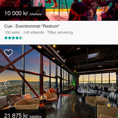
10 000 kr
lokalleie
Cue - Eventrommet "Redrum"
100
seter
·
140
stående
·
Tilbyr servering
21 875 kr
lokalleie