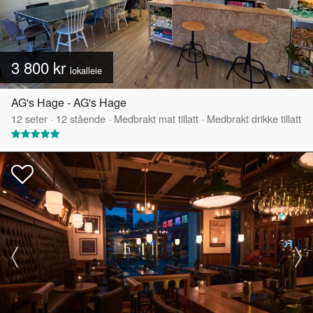
3 800 kr
lokalleie
AG's Hage - AG's Hage
12
seter
·
12
stående
·
Medbrakt mat tillatt
·
Medbrakt drikke tillatt