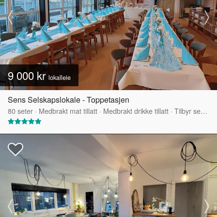
9 000 kr
lokalleie
Sens Selskapslokale - Toppetasjen
80
seter
·
Medbrakt mat tillatt
·
Medbrakt drikke tillatt
·
Tilbyr servering