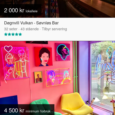
2 000 kr
lokalleie
Døgnvill Vulkan - Søvnløs Bar
32
seter
·
43
stående
·
Tilbyr servering
4 500 kr
minimum forbruk