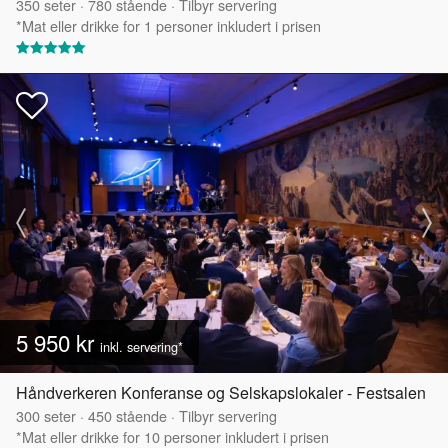
350
seter
·
780
stående
·
Tilbyr servering
*Mat eller drikke for 1 personer inkludert i prisen
5 950 kr
inkl. servering*
Håndverkeren Konferanse og Selskapslokaler - Festsalen
300
seter
·
450
stående
·
Tilbyr servering
*Mat eller drikke for 10 personer inkludert i prisen