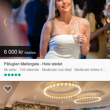
6 000 kr
lokalleie
Påfuglen Møllergata - Hele stedet
86
seter
·
103
stående
·
Medbrakt mat tillatt
·
Medbrakt drikke tillatt