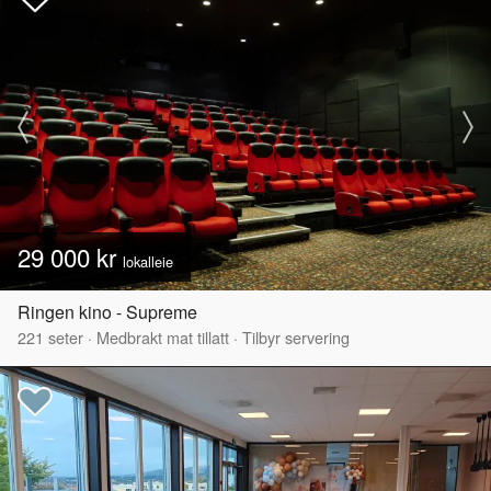
29 000 kr
lokalleie
Ringen kino - Supreme
221
seter
·
Medbrakt mat tillatt
·
Tilbyr servering