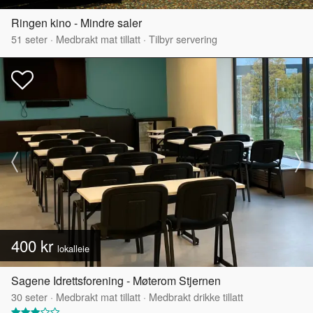
Ringen kino - Mindre saler
51
seter
·
Medbrakt mat tillatt
·
Tilbyr servering
400 kr
lokalleie
Sagene Idrettsforening - Møterom Stjernen
30
seter
·
Medbrakt mat tillatt
·
Medbrakt drikke tillatt