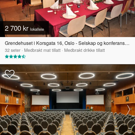
2 700 kr
lokalleie
Grendehuset i Korsgata 16, Oslo - Selskap og konferanselokale
32
seter
·
Medbrakt mat tillatt
·
Medbrakt drikke tillatt