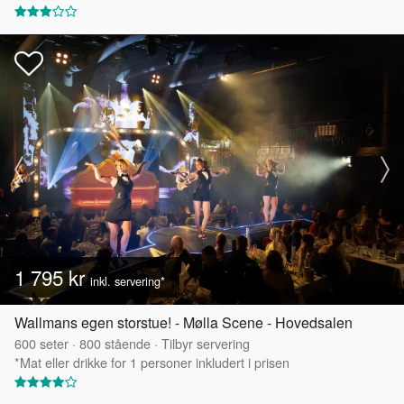
1 795 kr
inkl. servering*
Wallmans egen storstue! - Mølla Scene - Hovedsalen
600
seter
·
800
stående
·
Tilbyr servering
*Mat eller drikke for 1 personer inkludert i prisen