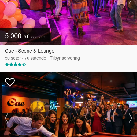
5 000 kr
lokalleie
Cue - Scene & Lounge
50
seter
·
70
stående
·
Tilbyr servering