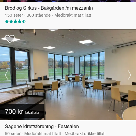
Brød og Sirkus - Bakgården /m mezzanin
150
seter
·
300
stående
·
Medbrakt mat tillatt
700 kr
lokalleie
Sagene Idrettsforening - Festsalen
50
seter
·
Medbrakt mat tillatt
·
Medbrakt drikke tillatt