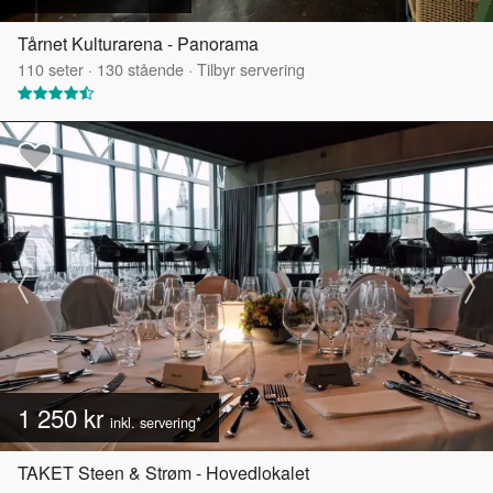
Tårnet Kulturarena - Panorama
110
seter
·
130
stående
·
Tilbyr servering
1 250 kr
inkl. servering*
TAKET Steen & Strøm - Hovedlokalet