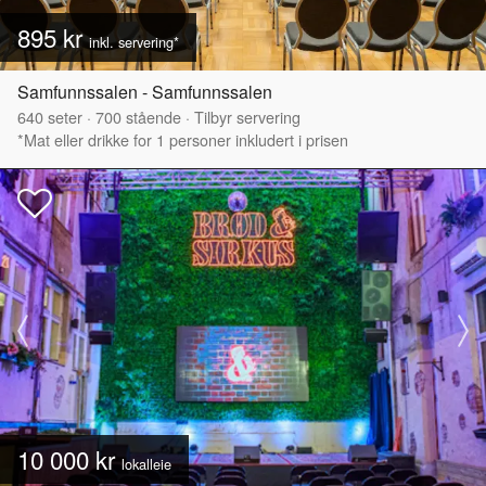
895 kr
inkl. servering*
Samfunnssalen - Samfunnssalen
640
seter
·
700
stående
·
Tilbyr servering
*Mat eller drikke for 1 personer inkludert i prisen
10 000 kr
lokalleie