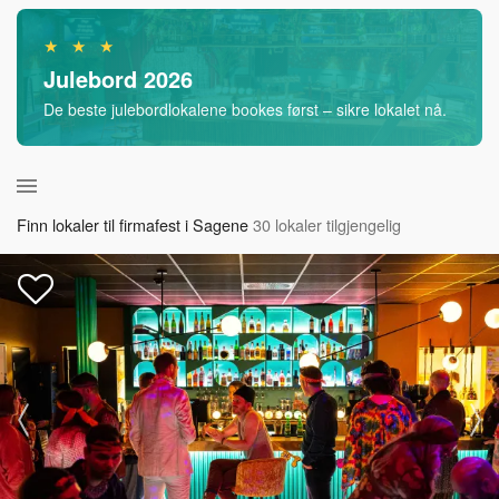
★ ★ ★
Julebord 2026
De beste julebordlokalene bookes først – sikre lokalet nå.
Finn lokaler til firmafest i Sagene
30 lokaler tilgjengelig