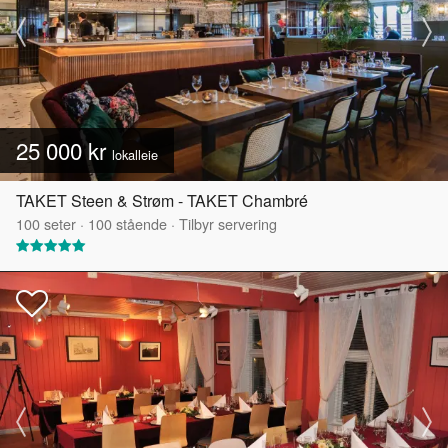
25 000 kr
lokalleie
TAKET Steen & Strøm - TAKET Chambré
100
seter
·
100
stående
·
Tilbyr servering