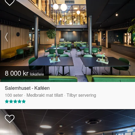
8 000 kr
lokalleie
Salemhuset - Kaféen
100
seter
·
Medbrakt mat tillatt
·
Tilbyr servering