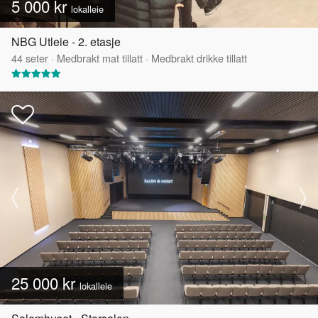
5 000 kr
lokalleie
NBG Utleie - 2. etasje
44
seter
·
Medbrakt mat tillatt
·
Medbrakt drikke tillatt
25 000 kr
lokalleie