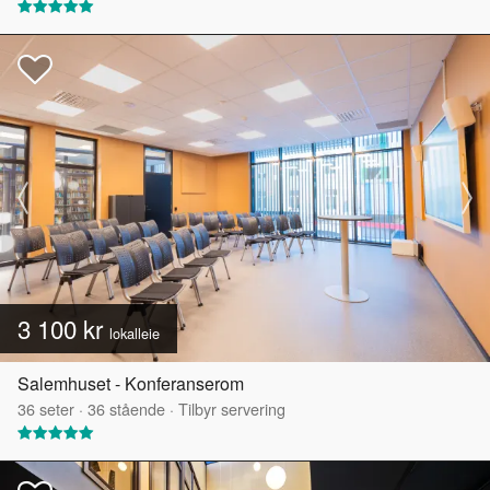
3 100 kr
lokalleie
Salemhuset - Konferanserom
36
seter
·
36
stående
·
Tilbyr servering