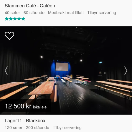
Stammen Café - Caféen
40
seter
·
60
stående
·
Medbrakt mat tillatt
·
Tilbyr servering
12 500 kr
lokalleie
Lager11 - Blackbox
120
seter
·
200
stående
·
Tilbyr servering