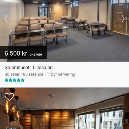
6 500 kr
lokalleie
Salemhuset - Lillesalen
60
seter
·
60
stående
·
Tilbyr servering