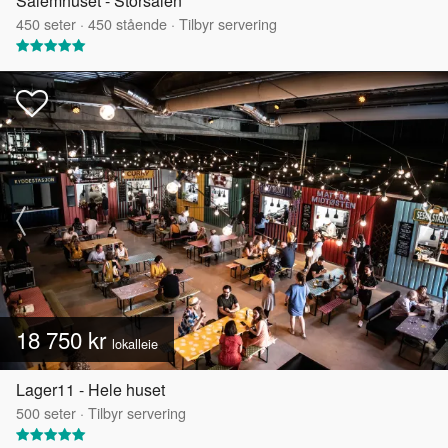
Salemhuset - Storsalen
450
seter
·
450
stående
·
Tilbyr servering
18 750 kr
lokalleie
Lager11 - Hele huset
500
seter
·
Tilbyr servering