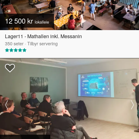
12 500 kr
lokalleie
Lager11 - Mathallen inkl. Messanin
350
seter
·
Tilbyr servering