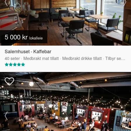
5 000 kr
lokalleie
Salemhuset - Kaffebar
40
seter
·
Medbrakt mat tillatt
·
Medbrakt drikke tillatt
·
Tilbyr servering