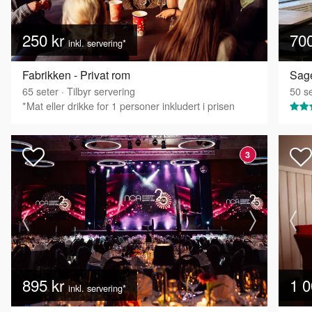
250 kr
70
inkl. servering*
Fabrikken - Privat rom
Sage
65
seter
·
Tilbyr servering
50
se
*Mat eller drikke for 1 personer inkludert i prisen
3
895 kr
1 0
inkl. servering*