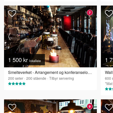
7
1 500 kr
1 7
lokalleie
Smelteverket - Arrangement og konferanselokale
200
seter
·
200
stående
·
Tilbyr servering
600
s
*Mat 
9