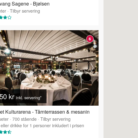
vang Sagene - Bjølsen
ter
·
Tilbyr servering
6
50 kr
inkl. servering*
et Kulturarena - Tårnterrassen & mesanin
eter
·
700
stående
·
Tilbyr servering
eller drikke for 1 personer inkludert i prisen