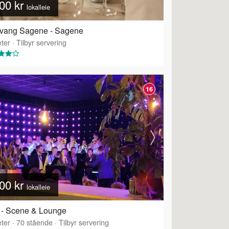
00 kr
lokalleie
kvang Sagene - Sagene
ter
·
Tilbyr servering
16
00 kr
lokalleie
 - Scene & Lounge
ter
·
70
stående
·
Tilbyr servering