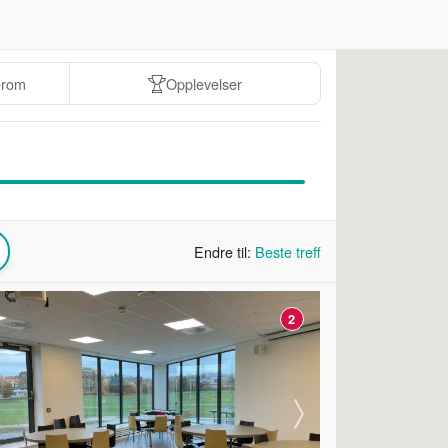
erom
Opplevelser
Endre til:
Beste treff
2