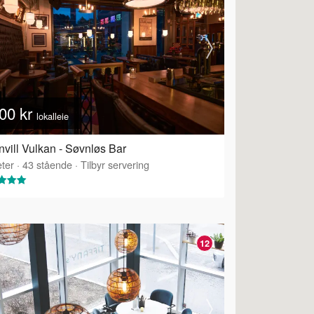
00 kr
lokalleie
vill Vulkan - Søvnløs Bar
ter
·
43
stående
·
Tilbyr servering
12