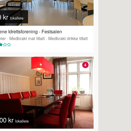
0 kr
lokalleie
ne Idrettsforening - Festsalen
ter
·
Medbrakt mat tillatt
·
Medbrakt drikke tillatt
4
00 kr
lokalleie