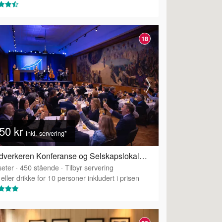
18
50 kr
inkl. servering*
Håndverkeren Konferanse og Selskapslokaler - Festsalen
eter
·
450
stående
·
Tilbyr servering
eller drikke for 10 personer inkludert i prisen