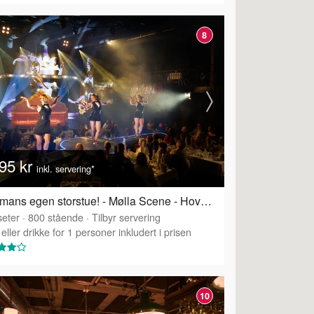
8
95 kr
inkl. servering*
Wallmans egen storstue! - Mølla Scene - Hovedsalen
eter
·
800
stående
·
Tilbyr servering
eller drikke for 1 personer inkludert i prisen
10