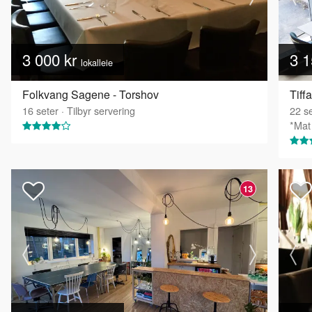
3 000 kr
3 1
lokalleie
Folkvang Sagene - Torshov
Tiff
16
seter
·
Tilbyr servering
22
se
*Mat 
13