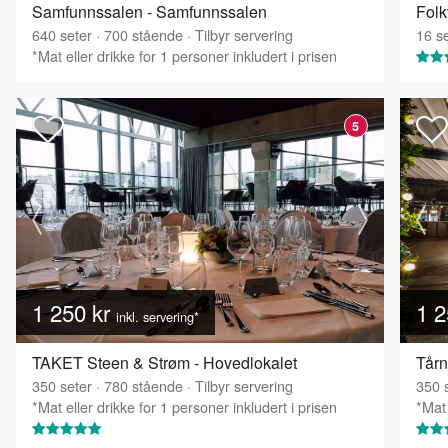
Samfunnssalen - Samfunnssalen
Folk
640
seter
·
700
stående
·
Tilbyr servering
16
se
*Mat eller drikke for 1 personer inkludert i prisen
5
1 250 kr
1 2
inkl. servering*
TAKET Steen & Strøm - Hovedlokalet
Tårn
350
seter
·
780
stående
·
Tilbyr servering
350
s
*Mat eller drikke for 1 personer inkludert i prisen
*Mat 