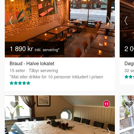
1 890 kr
2 0
inkl. servering*
Braud - Halve lokalet
Døgn
15
seter
·
Tilbyr servering
32
se
*Mat eller drikke for 10 personer inkludert i prisen
11