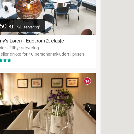
50 kr
inkl. servering*
any's Løren - Eget rom 2. etasje
ter
·
Tilbyr servering
eller drikke for 10 personer inkludert i prisen
14