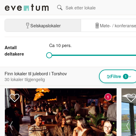
Selskapslokaler
Møte- / konferans
Ca 10 pers.
Antall
deltakere
Finn lokaler til julebord i Torshov
Filtre
1
30 lokaler tilgjengelig
1