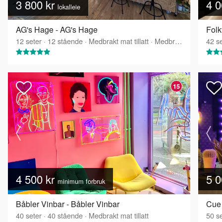
3 800 kr
4 0
lokalleie
AG's Hage - AG's Hage
Fol
12
seter
·
12
stående
·
Medbrakt mat tillatt
·
Medbrakt drikke tillatt
42
se
15
4 500 kr
5 0
minimum forbruk
Båbler Vinbar - Båbler Vinbar
Cue
40
seter
·
40
stående
·
Medbrakt mat tillatt
50
se