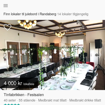
Finn lokaler til julebord i Randaberg
14 lokaler tilgjengelig
4 000 kr
lokalleie
Tinfabrikken - Festsalen
40
seter
·
55
stående
·
Medbrakt mat tillatt
·
Medbrakt drikke tillatt