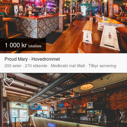
1 000 kr
lokalleie
Proud Mary - Hovedrommet
200
seter
·
270
stående
·
Medbrakt mat tillatt
·
Tilbyr servering