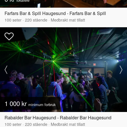
lokalleie
Farfars Bar & Spill Haugesund - Farfars Bar & Spill
100
seter
·
220
stående
·
Medbrakt mat tillatt
1 000 kr
minimum forbruk
Rabalder Bar Haugesund - Rabalder Bar Haugesund
100
seter
·
220
stående
·
Medbrakt mat tillatt