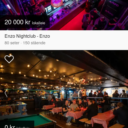
20 000 kr
lokalleie
Enzo Nightclub - Enzo
80
seter
·
150
stående
0 kr