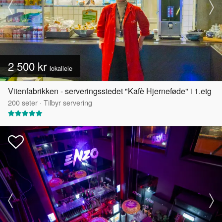
2 500 kr
lokalleie
Vitenfabrikken - serveringsstedet "Kafè Hjerneføde" i 1.etg
200
seter
·
Tilbyr servering