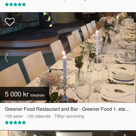
5 000 kr
lokalleie
Greener Food Restaurant and Bar - Greener Food 1. etasje
100
seter
·
150
stående
·
Tilbyr servering