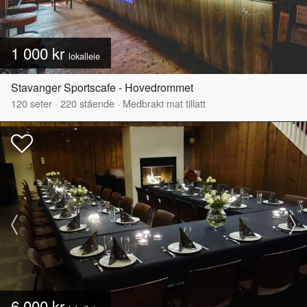
1 000 kr
lokalleie
Stavanger Sportscafe - Hovedrommet
120
seter
·
220
stående
·
Medbrakt mat tillatt
6 000 kr