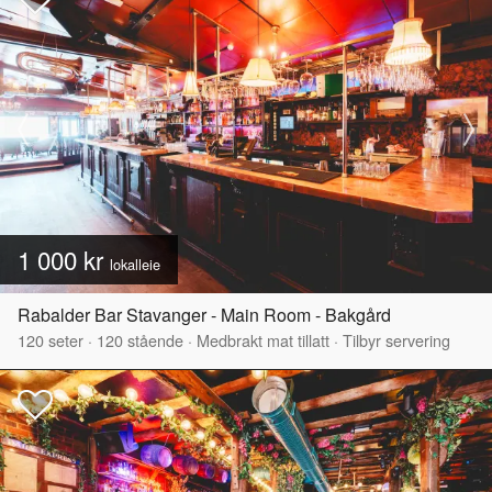
1 000 kr
lokalleie
Rabalder Bar Stavanger - Main Room - Bakgård
120
seter
·
120
stående
·
Medbrakt mat tillatt
·
Tilbyr servering