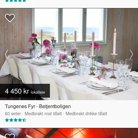
4 450 kr
lokalleie
Tungenes Fyr - Betjentboligen
60
seter
·
Medbrakt mat tillatt
·
Medbrakt drikke tillatt