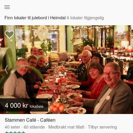
Finn lokaler til julebord i Heimdal
6 lokaler tilgjengelig
4 000 kr
lokalleie
Stammen Café - Caféen
40
seter
·
60
stående
·
Medbrakt mat tillatt
·
Tilbyr servering