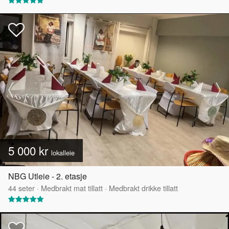
5 000 kr
lokalleie
NBG Utleie - 2. etasje
44
seter
·
Medbrakt mat tillatt
·
Medbrakt drikke tillatt