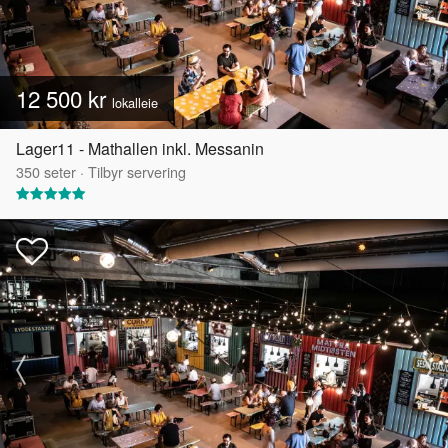
12 500 kr
lokalleie
Lager11 - Mathallen inkl. Messanin
350
seter
·
Tilbyr servering