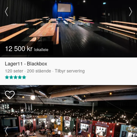
12 500 kr
lokalleie
Lager11 - Blackbox
120
seter
·
200
stående
·
Tilbyr servering