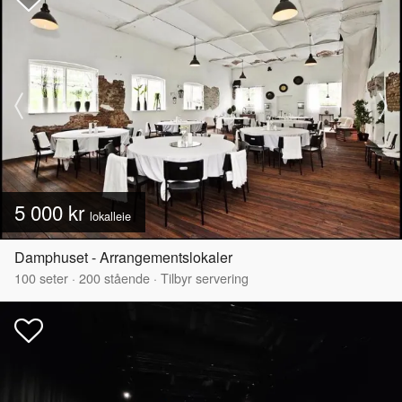
5 000 kr
lokalleie
Damphuset - Arrangementslokaler
100
seter
·
200
stående
·
Tilbyr servering