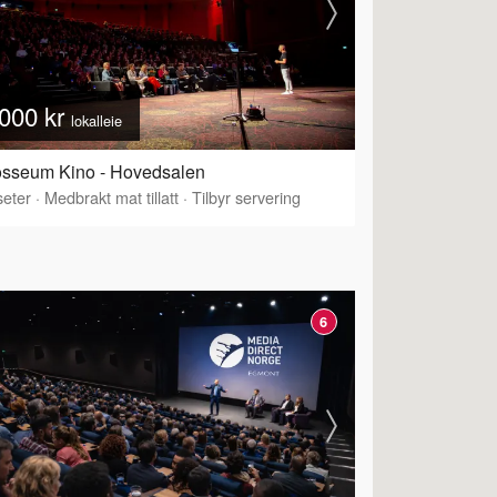
000 kr
lokalleie
osseum Kino - Hovedsalen
eter
·
Medbrakt mat tillatt
·
Tilbyr servering
6