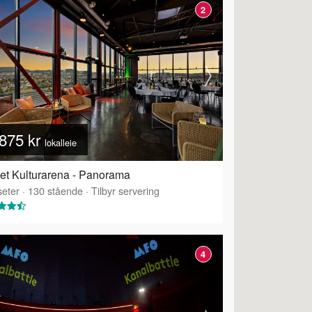
2
875 kr
lokalleie
et Kulturarena - Panorama
eter
·
130
stående
·
Tilbyr servering
4