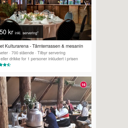
50 kr
inkl. servering*
et Kulturarena - Tårnterrassen & mesanin
eter
·
700
stående
·
Tilbyr servering
eller drikke for 1 personer inkludert i prisen
16