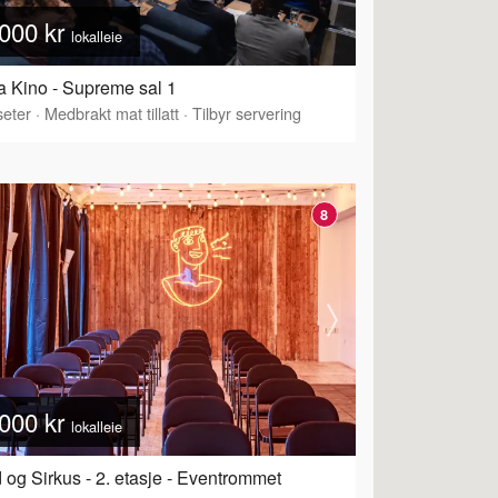
000 kr
lokalleie
 Kino - Supreme sal 1
eter
·
Tilbyr servering
·
Medbrakt mat tillatt
·
Tilbyr servering
8
000 kr
lokalleie
 og Sirkus - 2. etasje - Eventrommet