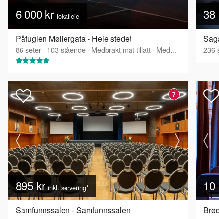
6 000 kr
38 
lokalleie
Påfuglen Møllergata - Hele stedet
Saga
86
seter
·
103
stående
·
Medbrakt mat tillatt
·
Medbrakt drikke tillatt
236
s
7
895 kr
10 
inkl. servering*
Samfunnssalen - Samfunnssalen
Brød