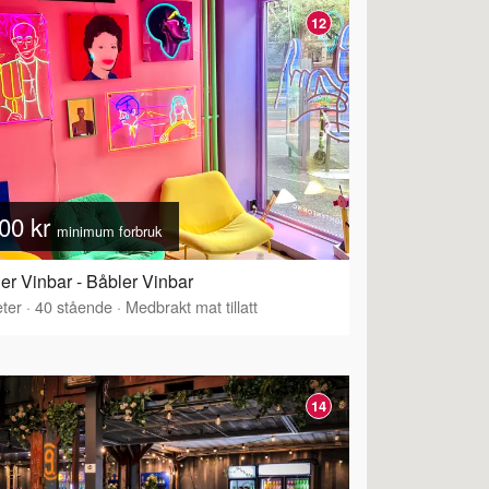
12
00 kr
minimum forbruk
er Vinbar - Båbler Vinbar
ter
·
40
stående
·
Medbrakt mat tillatt
14