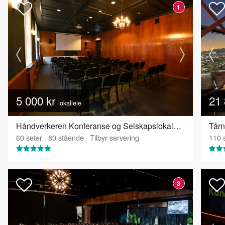
1
5 000 kr
21 
lokalleie
Håndverkeren Konferanse og Selskapslokaler - Industrisalen
Tårn
60
seter
·
80
stående
·
Tilbyr servering
110
s
3