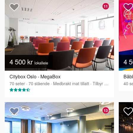
11
4 500 kr
4 5
lokalleie
Citybox Oslo - MegaBox
Båbl
70
seter
·
70
stående
·
Medbrakt mat tillatt
·
Tilbyr servering
40
se
13