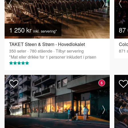
1 250 kr
87 
inkl. servering*
TAKET Steen & Strøm - Hovedlokalet
Col
350
seter
·
780
stående
·
Tilbyr servering
871
s
*Mat eller drikke for 1 personer inkludert i prisen
5