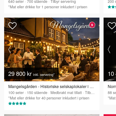
640
seter
·
700
stående
·
Tilbyr servering
200
s
*Mat eller drikke for 1 personer inkludert i prisen
9
29 800 kr
10 
inkl. servering*
Mangelsgården - Historiske selskaplokaler i Oslo sentrum
Norr
100
seter
·
150
stående
·
Medbrakt mat tillatt
·
Tilbyr servering
88
se
*Mat eller drikke for 40 personer inkludert i prisen
*Mat 