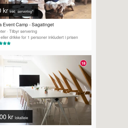
0 kr
inkl. servering*
 Event Camp - Sagatinget
ter
·
Tilbyr servering
eller drikke for 1 personer inkludert i prisen
18
00 kr
lokalleie