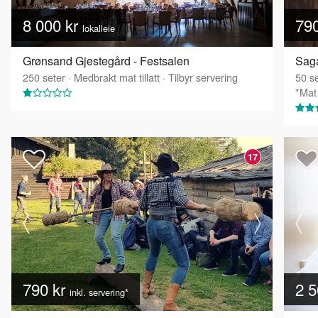
8 000 kr
79
lokalleie
Grønsand Gjestegård - Festsalen
Saga
250
seter
·
Medbrakt mat tillatt
·
Tilbyr servering
50
se
*Mat 
17
790 kr
2 5
inkl. servering*