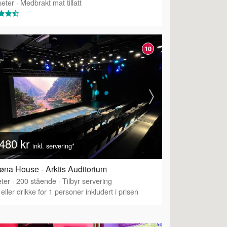
eter
·
Medbrakt mat tillatt
10
480 kr
inkl. servering*
øna House - Arktis Auditorium
ter
·
200
stående
·
Tilbyr servering
eller drikke for 1 personer inkludert i prisen