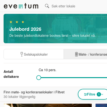
★ ★ ★
Julebord 2026
De beste julebordlokalene bookes først – sikre lokalet nå.
Selskapslokaler
Møte- / konferans
Ca 10 pers.
Antall
deltakere
Finn møte- og konferanselokaler i Filtvet
Filtre
1
30 lokaler tilgjengelig