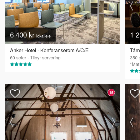
6 400 kr
1 2
lokalleie
Anker Hotel - Konferanserom A/C/E
Tårn
60
seter
·
Tilbyr servering
350
s
*Mat 
15