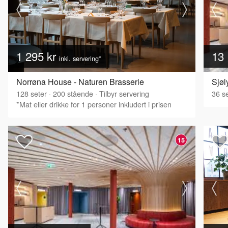
1 295 kr
13 
inkl. servering*
Norrøna House - Naturen Brasserie
Sjøl
128
seter
·
200
stående
·
Tilbyr servering
36
se
*Mat eller drikke for 1 personer inkludert i prisen
15