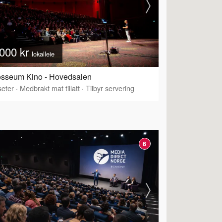
000 kr
lokalleie
osseum Kino - Hovedsalen
eter
·
Medbrakt mat tillatt
·
Tilbyr servering
6