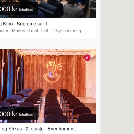
000 kr
lokalleie
 Kino - Supreme sal 1
eter
·
Tilbyr servering
·
Medbrakt mat tillatt
·
Tilbyr servering
8
000 kr
lokalleie
 og Sirkus - 2. etasje - Eventrommet