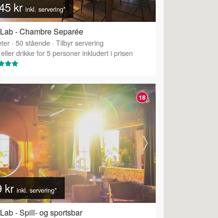
45 kr
inkl. servering*
 Lab - Chambre Separée
ter
·
50
stående
·
Tilbyr servering
eller drikke for 5 personer inkludert i prisen
18
9 kr
inkl. servering*
Lab - Spill- og sportsbar