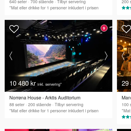
640
seter
·
700
stående
·
Tilbyr servering
200
s
*Mat eller drikke for 1 personer inkludert i prisen
9
10 480 kr
29 
inkl. servering*
Norrøna House - Arktis Auditorium
88
seter
·
200
stående
·
Tilbyr servering
100
s
*Mat eller drikke for 1 personer inkludert i prisen
*Mat 