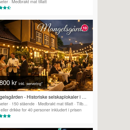
eter
·
Medbrakt mat tillatt
10
800 kr
inkl. servering*
Mangelsgården - Historiske selskaplokaler i Oslo sentrum
eter
·
150
stående
·
Medbrakt mat tillatt
·
Tilbyr servering
eller drikke for 40 personer inkludert i prisen