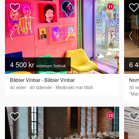
11
4 500 kr
6 4
minimum forbruk
Båbler Vinbar - Båbler Vinbar
Nor
40
seter
·
40
stående
·
Medbrakt mat tillatt
30
se
*Mat 
13