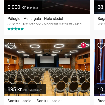
6 000 kr
38 
lokalleie
Påfuglen Møllergata - Hele stedet
Saga
86
seter
·
103
stående
·
Medbrakt mat tillatt
·
Medbrakt drikke tillatt
236
s
7
895 kr
10 
inkl. servering*
Samfunnssalen - Samfunnssalen
Brød