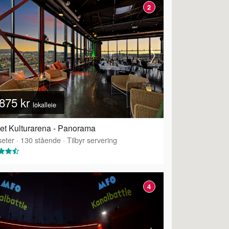
2
875 kr
lokalleie
et Kulturarena - Panorama
eter
·
130
stående
·
Tilbyr servering
4