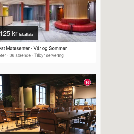
125 kr
lokalleie
yst Møtesenter - Vår og Sommer
ter
·
36
stående
·
Tilbyr servering
16