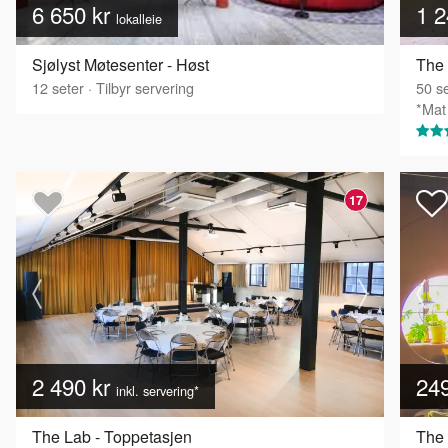
6 650 kr
1 2
lokalleie
Sjølyst Møtesenter - Høst
The
12
seter
·
Tilbyr servering
50
se
*Mat 
17
2 490 kr
24
inkl. servering*
The Lab - Toppetasjen
The 