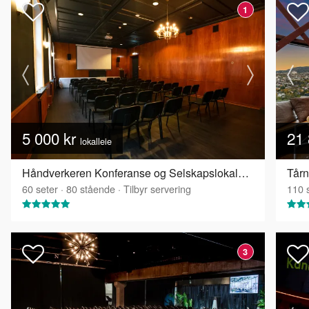
1
5 000 kr
21 
lokalleie
Håndverkeren Konferanse og Selskapslokaler - Industrisalen
Tårn
60
seter
·
80
stående
·
Tilbyr servering
110
s
3