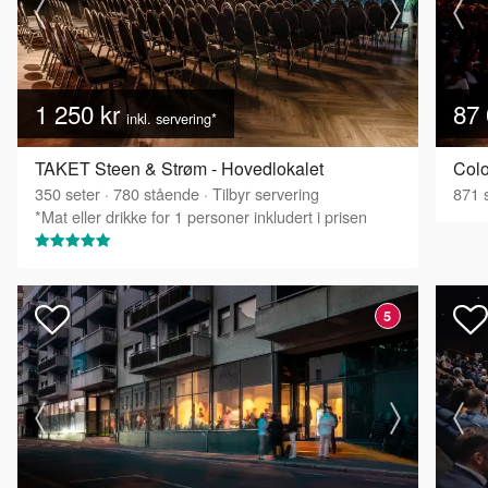
1 250 kr
87 
inkl. servering*
TAKET Steen & Strøm - Hovedlokalet
Col
350
seter
·
780
stående
·
Tilbyr servering
871
s
*Mat eller drikke for 1 personer inkludert i prisen
5