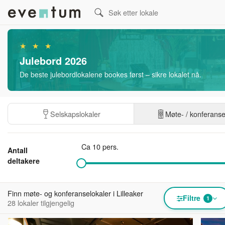
★ ★ ★
Julebord 2026
De beste julebordlokalene bookes først – sikre lokalet nå.
Selskapslokaler
Møte- / konferans
Ca 10 pers.
Antall
deltakere
Finn møte- og konferanselokaler i Lilleaker
Filtre
1
28 lokaler tilgjengelig