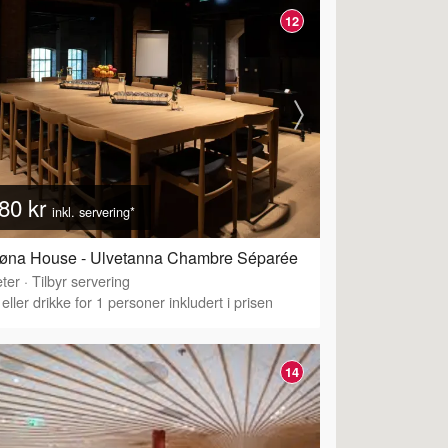
12
80 kr
inkl. servering*
røna House - Ulvetanna Chambre Séparée
ter
·
Tilbyr servering
eller drikke for 1 personer inkludert i prisen
14