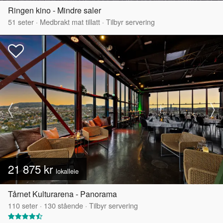
Ringen kino - Mindre saler
51
seter
·
Medbrakt mat tillatt
·
Tilbyr servering
21 875 kr
lokalleie
Tårnet Kulturarena - Panorama
110
seter
·
130
stående
·
Tilbyr servering