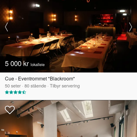
5 000 kr
lokalleie
Cue - Eventrommet "Blackroom"
50
seter
·
80
stående
·
Tilbyr servering