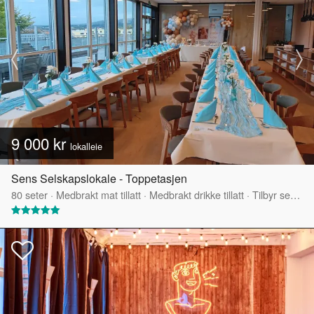
9 000 kr
lokalleie
Sens Selskapslokale - Toppetasjen
80
seter
·
Medbrakt mat tillatt
·
Medbrakt drikke tillatt
·
Tilbyr servering