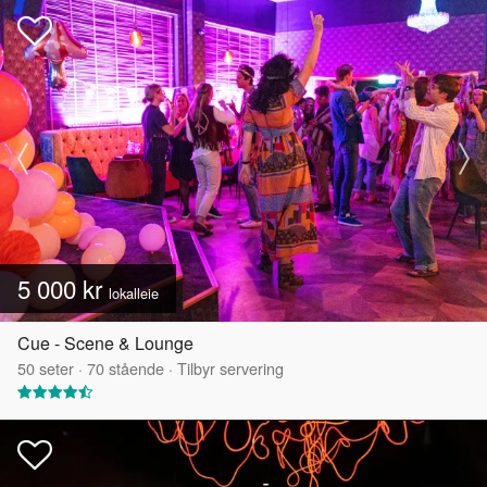
5 000 kr
lokalleie
Cue - Scene & Lounge
50
seter
·
70
stående
·
Tilbyr servering