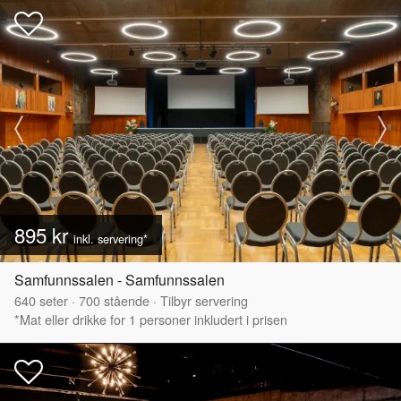
895 kr
inkl. servering*
Samfunnssalen - Samfunnssalen
640
seter
·
700
stående
·
Tilbyr servering
*Mat eller drikke for 1 personer inkludert i prisen