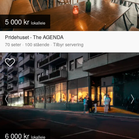
5 000 kr
lokalleie
Pridehuset - The AGENDA
70
seter
·
100
stående
·
Tilbyr servering
6 000 kr
lokalleie