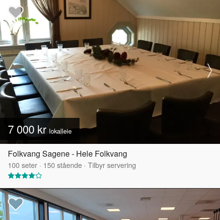
7 000 kr
lokalleie
Folkvang Sagene - Hele Folkvang
100
seter
·
150
stående
·
Tilbyr servering