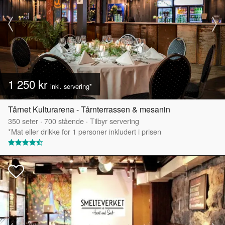
1 250 kr
inkl. servering*
Tårnet Kulturarena - Tårnterrassen & mesanin
350
seter
·
700
stående
·
Tilbyr servering
*Mat eller drikke for 1 personer inkludert i prisen