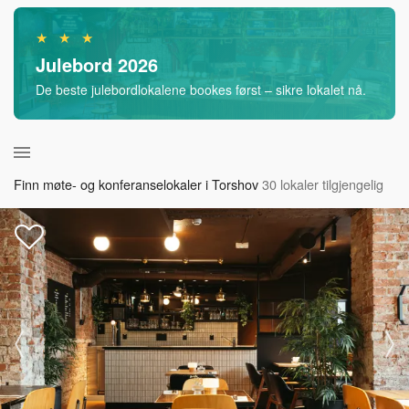
★ ★ ★
Julebord 2026
De beste julebordlokalene bookes først – sikre lokalet nå.
Finn møte- og konferanselokaler i Torshov
30 lokaler tilgjengelig