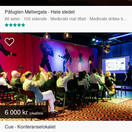
Påfuglen Møllergata - Hele stedet
86
seter
·
103
stående
·
Medbrakt mat tillatt
·
Medbrakt drikke tillatt
6 000 kr
lokalleie
Cue - Konferanselokalet