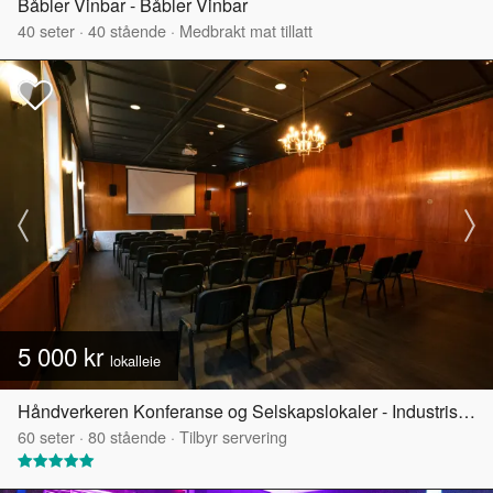
Båbler Vinbar - Båbler Vinbar
40
seter
·
40
stående
·
Medbrakt mat tillatt
5 000 kr
lokalleie
Håndverkeren Konferanse og Selskapslokaler - Industrisalen
60
seter
·
80
stående
·
Tilbyr servering