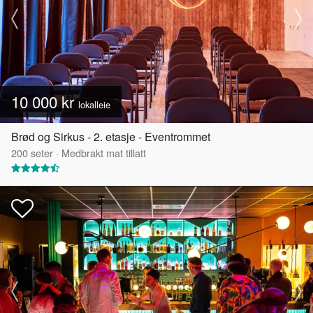
10 000 kr
lokalleie
Brød og Sirkus - 2. etasje - Eventrommet
200
seter
·
Medbrakt mat tillatt