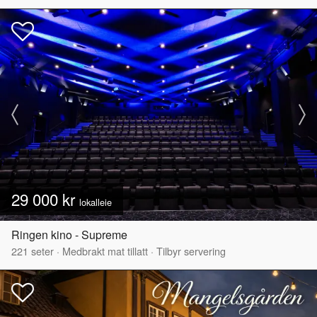
29 000 kr
lokalleie
Ringen kino - Supreme
221
seter
·
Medbrakt mat tillatt
·
Tilbyr servering