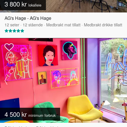
3 800 kr
lokalleie
AG's Hage - AG's Hage
12
seter
·
12
stående
·
Medbrakt mat tillatt
·
Medbrakt drikke tillatt
4 500 kr
minimum forbruk