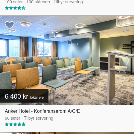
100
seter
·
100
stående
·
Tilbyr servering
6 400 kr
lokalleie
Anker Hotel - Konferanserom A/C/E
60
seter
·
Tilbyr servering