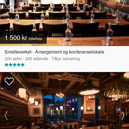
1 500 kr
lokalleie
Smelteverket - Arrangement og konferanselokale
200
seter
·
200
stående
·
Tilbyr servering