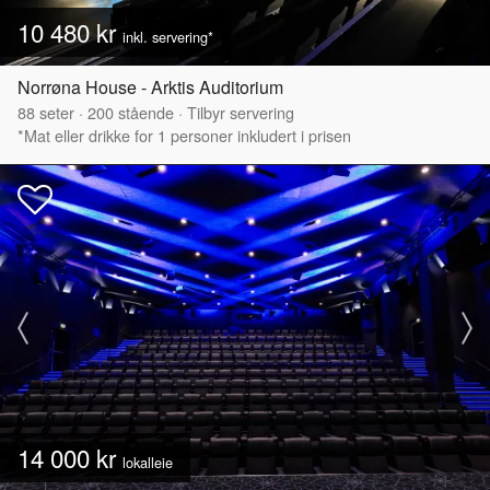
10 480 kr
inkl. servering*
Norrøna House - Arktis Auditorium
88
seter
·
200
stående
·
Tilbyr servering
*Mat eller drikke for 1 personer inkludert i prisen
14 000 kr
lokalleie