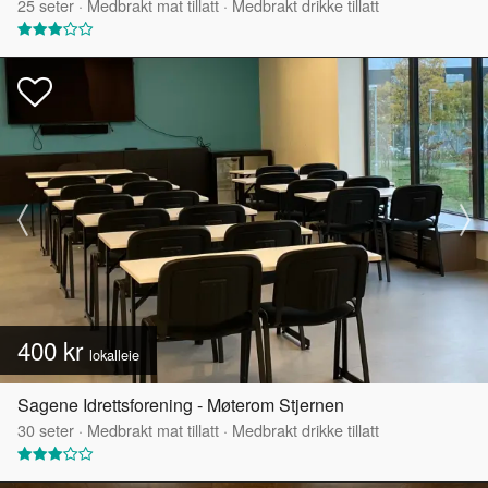
25
seter
·
Medbrakt mat tillatt
·
Medbrakt drikke tillatt
400 kr
lokalleie
Sagene Idrettsforening - Møterom Stjernen
30
seter
·
Medbrakt mat tillatt
·
Medbrakt drikke tillatt