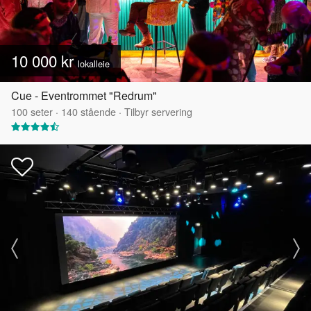
10 000 kr
lokalleie
Cue - Eventrommet "Redrum"
100
seter
·
140
stående
·
Tilbyr servering