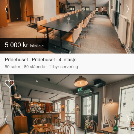
5 000 kr
lokalleie
Pridehuset - Pridehuset - 4. etasje
50
seter
·
80
stående
·
Tilbyr servering