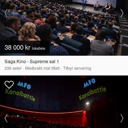
38 000 kr
lokalleie
Saga Kino - Supreme sal 1
236
seter
·
Medbrakt mat tillatt
·
Tilbyr servering