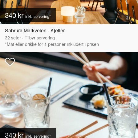
340 kr
inkl. servering*
Sabrura Markveien - Kjeller
32
seter
·
Tilbyr servering
*Mat eller drikke for 1 personer inkludert i prisen
340 kr
inkl. servering*