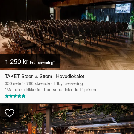
1 250 kr
inkl. servering*
TAKET Steen & Strøm - Hovedlokalet
350
seter
·
780
stående
·
Tilbyr servering
*Mat eller drikke for 1 personer inkludert i prisen