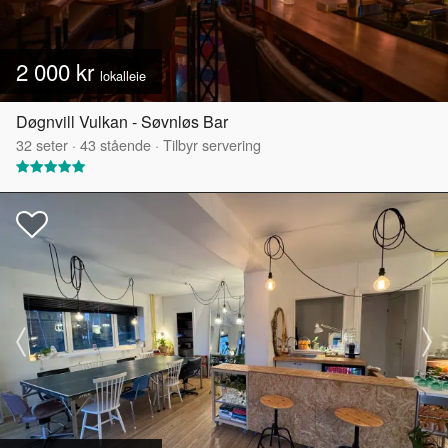
2 000 kr
lokalleie
Døgnvill Vulkan - Søvnløs Bar
32
seter
·
43
stående
·
Tilbyr servering