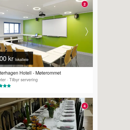
2
00 kr
lokalleie
terhagen Hotell - Møterommet
ter
·
Tilbyr servering
4