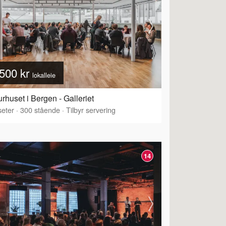
500 kr
lokalleie
urhuset i Bergen - Galleriet
eter
·
300
stående
·
Tilbyr servering
14