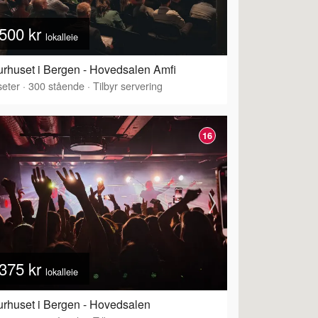
500 kr
lokalleie
urhuset i Bergen - Hovedsalen Amfi
eter
·
300
stående
·
Tilbyr servering
16
375 kr
lokalleie
urhuset i Bergen - Hovedsalen