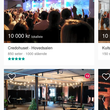
10 000 kr
10 
lokalleie
Credohuset - Hovedsalen
Kult
850
seter
·
1000
stående
150
s
13