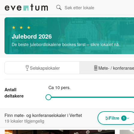
★ ★ ★
Julebord 2026
De beste julebordlokalene bookes først – sikre lokalet nå.
Selskapslokaler
Møte- / konferans
Ca 10 pers.
Antall
deltakere
Finn møte- og konferanselokaler i Verftet
Filtre
1
19 lokaler tilgjengelig