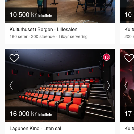
10 500 kr
10 
lokalleie
Kulturhuset i Bergen - Lillesalen
Kult
160
seter
·
300
stående
·
Tilbyr servering
200
s
15
16 000 kr
17 
lokalleie
Lagunen Kino - Liten sal
Kult