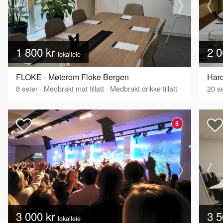
1 800 kr
2 0
lokalleie
FLOKE - Møterom Floke Bergen
8
seter
·
Medbrakt mat tillatt
·
Medbrakt drikke tillatt
20
se
5
3 000 kr
3 5
lokalleie