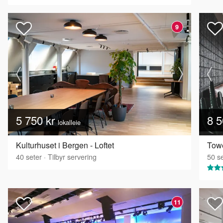
9
5 750 kr
8 5
lokalleie
Kulturhuset i Bergen - Loftet
Towe
40
seter
·
Tilbyr servering
50
se
11