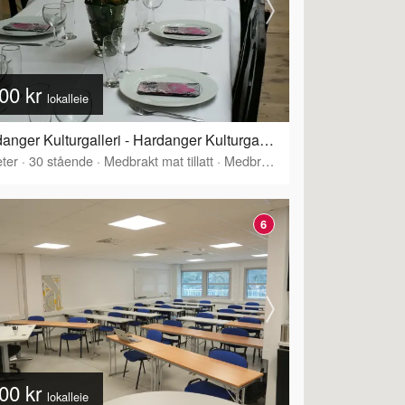
00 kr
lokalleie
Hardanger Kulturgalleri - Hardanger Kulturgalleri - Øvre del
ter
·
30
stående
·
Medbrakt mat tillatt
·
Medbrakt drikke tillatt
6
00 kr
lokalleie