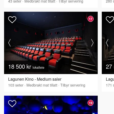
43
seter
·
Medbrakt mat tillatt
·
Tilbyr servering
280
s
17
18 500 kr
27 
lokalleie
Lagunen Kino - Medium saler
Lag
103
seter
·
Medbrakt mat tillatt
·
Tilbyr servering
171
s
19