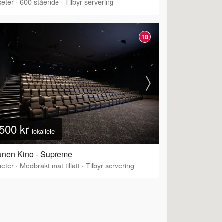
eter
·
600
stående
·
Tilbyr servering
18
500 kr
lokalleie
unen Kino - Supreme
eter
·
Medbrakt mat tillatt
·
Tilbyr servering