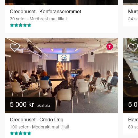
Credohuset - Konferanserommet
30
seter
·
Medbrakt mat tillatt
24
se
7
5 000 kr
5 0
lokalleie
Credohuset - Credo Ung
100
seter
·
Medbrakt mat tillatt
80
se