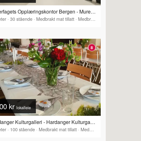
Murerfagets Opplæringskontor Bergen - Murerfagets kurs- og møtelokaler
ter
·
30
stående
·
Medbrakt mat tillatt
·
Medbrakt drikke tillatt
8
00 kr
lokalleie
Hardanger Kulturgalleri - Hardanger Kulturgalleri
ter
·
100
stående
·
Medbrakt mat tillatt
·
Medbrakt drikke tillatt