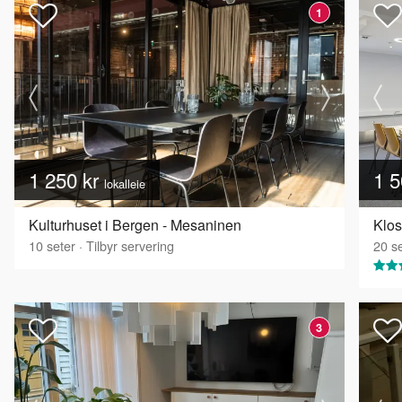
1
1 250 kr
1 5
lokalleie
Kulturhuset i Bergen - Mesaninen
Klos
10
seter
·
Tilbyr servering
20
se
3