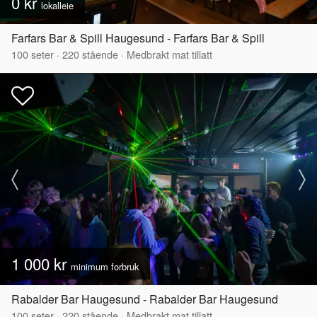
0 kr
lokalleie
Farfars Bar & Spill Haugesund - Farfars Bar & Spill
100
seter
·
220
stående
·
Medbrakt mat tillatt
1 000 kr
minimum forbruk
Rabalder Bar Haugesund - Rabalder Bar Haugesund
100
seter
·
220
stående
·
Medbrakt mat tillatt