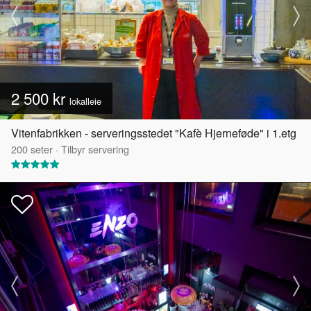
2 500 kr
lokalleie
Vitenfabrikken - serveringsstedet "Kafè Hjerneføde" i 1.etg
200
seter
·
Tilbyr servering