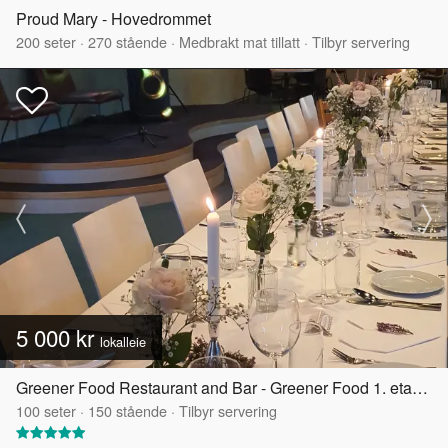
Proud Mary - Hovedrommet
200
seter
·
270
stående
·
Medbrakt mat tillatt
·
Tilbyr servering
5 000 kr
lokalleie
Greener Food Restaurant and Bar - Greener Food 1. etasje
100
seter
·
150
stående
·
Tilbyr servering