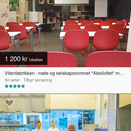
1 200 kr
lokalleie
Vitenfabrikken - møte og selskapsrommet "Abelloftet" med egen takterrasse
50
seter
·
Tilbyr servering