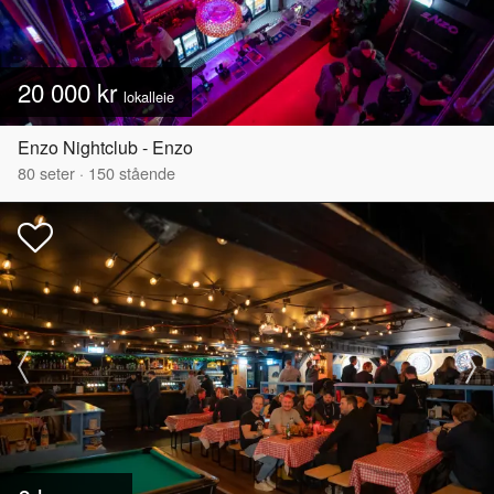
20 000 kr
lokalleie
Enzo Nightclub - Enzo
80
seter
·
150
stående