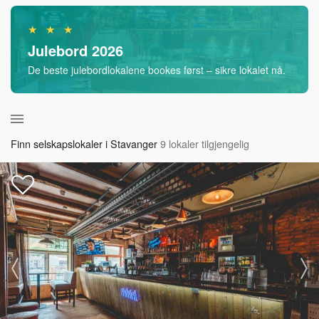
★ ★ ★
Julebord 2026
De beste julebordlokalene bookes først – sikre lokalet nå.
Finn selskapslokaler i Stavanger
9 lokaler tilgjengelig