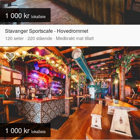
1 000 kr
lokalleie
Stavanger Sportscafe - Hovedrommet
120
seter
·
220
stående
·
Medbrakt mat tillatt
1 000 kr
lokalleie