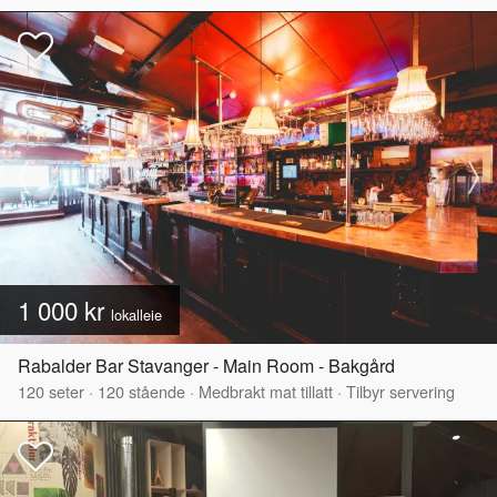
1 000 kr
lokalleie
Rabalder Bar Stavanger - Main Room - Bakgård
120
seter
·
120
stående
·
Medbrakt mat tillatt
·
Tilbyr servering