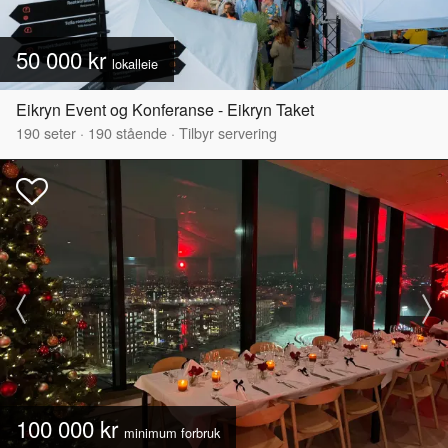
50 000 kr
lokalleie
Eikryn Event og Konferanse - Eikryn Taket
190
seter
·
190
stående
·
Tilbyr servering
100 000 kr
minimum forbruk