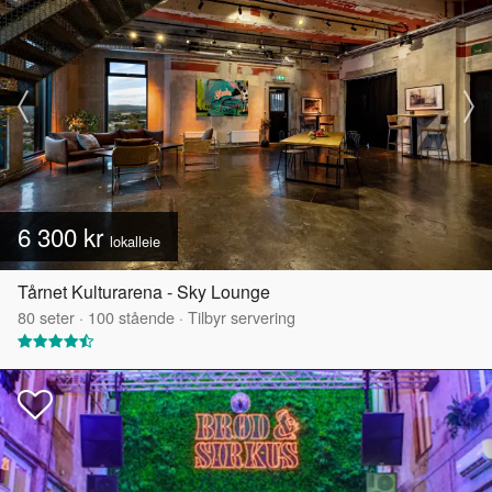
6 300 kr
lokalleie
Tårnet Kulturarena - Sky Lounge
80
seter
·
100
stående
·
Tilbyr servering