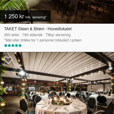
1 250 kr
inkl. servering*
TAKET Steen & Strøm - Hovedlokalet
350
seter
·
780
stående
·
Tilbyr servering
*Mat eller drikke for 1 personer inkludert i prisen