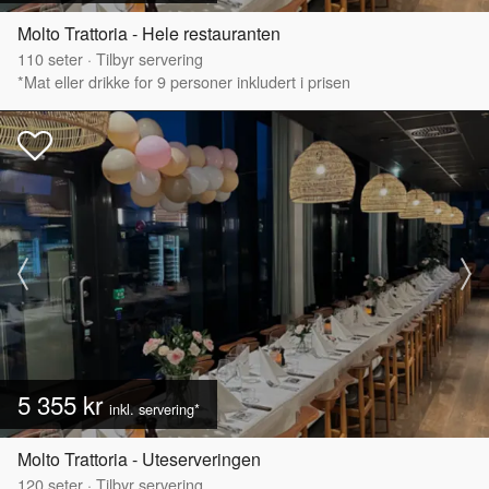
Molto Trattoria - Hele restauranten
110
seter
·
Tilbyr servering
*Mat eller drikke for 9 personer inkludert i prisen
5 355 kr
inkl. servering*
Molto Trattoria - Uteserveringen
120
seter
·
Tilbyr servering