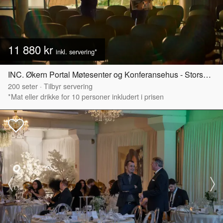
11 880 kr
inkl. servering*
INC. Økern Portal Møtesenter og Konferansehus - Storsalen
200
seter
·
Tilbyr servering
*Mat eller drikke for 10 personer inkludert i prisen