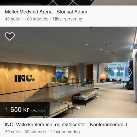
Møller Medvind Arena - Stor sal Adam
40
seter
·
100
stående
·
Tilbyr servering
1 650 kr
lokalleie
INC. Valle konferanse- og møtesenter - Konferanserom Jordal
30
seter
·
30
stående
·
Tilbyr servering