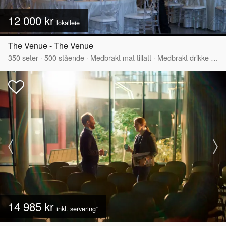
12 000 kr
lokalleie
The Venue - The Venue
350
seter
·
500
stående
·
Medbrakt mat tillatt
·
Medbrakt drikke tillatt
14 985 kr
inkl. servering*