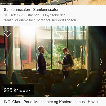
Samfunnssalen - Samfunnssalen
640
seter
·
700
stående
·
Tilbyr servering
*Mat eller drikke for 1 personer inkludert i prisen
925 kr
lokalleie
INC. Økern Portal Møtesenter og Konferansehus - Hovinbyen