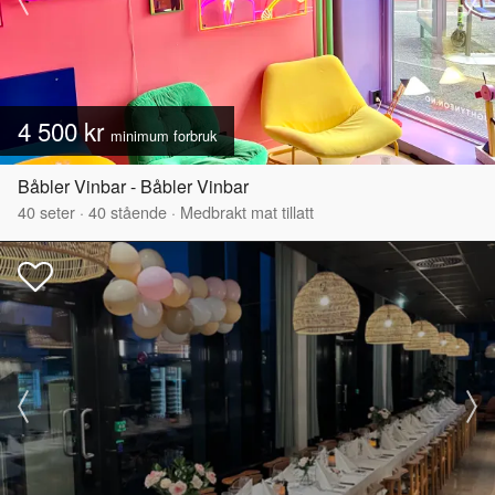
4 500 kr
minimum forbruk
Båbler Vinbar - Båbler Vinbar
40
seter
·
40
stående
·
Medbrakt mat tillatt