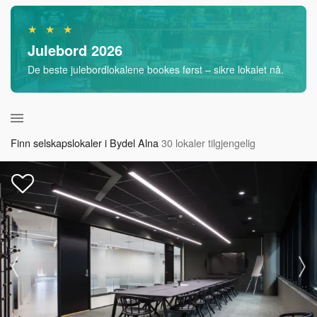
★ ★ ★
Julebord 2026
De beste julebordlokalene bookes først – sikre lokalet nå.
Finn selskapslokaler i Bydel Alna
30 lokaler tilgjengelig