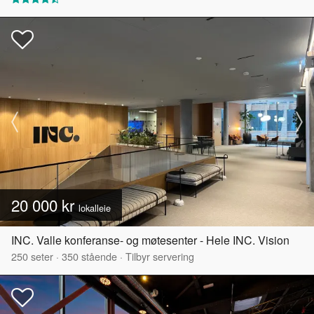
20 000 kr
lokalleie
INC. Valle konferanse- og møtesenter - Hele INC. Vision
250
seter
·
350
stående
·
Tilbyr servering