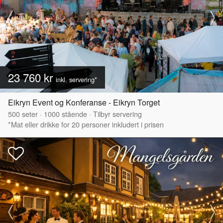
23 760 kr
inkl. servering*
Eikryn Event og Konferanse - Eikryn Torget
500
seter
·
1000
stående
·
Tilbyr servering
*Mat eller drikke for 20 personer inkludert i prisen