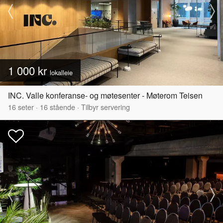
1 000 kr
lokalleie
INC. Valle konferanse- og møtesenter - Møterom Teisen
16
seter
·
16
stående
·
Tilbyr servering