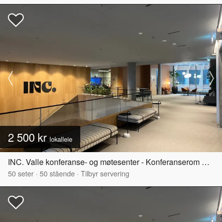
2 500 kr
lokalleie
INC. Valle konferanse- og møtesenter - Konferanserom Kampen
50
seter
·
50
stående
·
Tilbyr servering