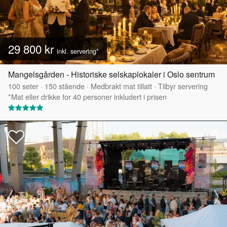
29 800 kr
inkl. servering*
Mangelsgården - Historiske selskaplokaler i Oslo sentrum
100
seter
·
150
stående
·
Medbrakt mat tillatt
·
Tilbyr servering
*Mat eller drikke for 40 personer inkludert i prisen