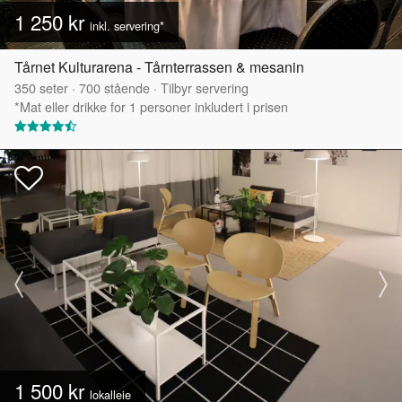
1 250 kr
inkl. servering*
Tårnet Kulturarena - Tårnterrassen & mesanin
350
seter
·
700
stående
·
Tilbyr servering
*Mat eller drikke for 1 personer inkludert i prisen
1 500 kr
lokalleie