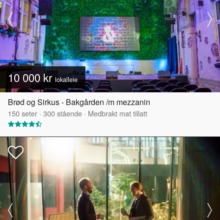
10 000 kr
lokalleie
Brød og Sirkus - Bakgården /m mezzanin
150
seter
·
300
stående
·
Medbrakt mat tillatt