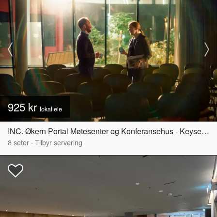
925 kr
lokalleie
INC. Økern Portal Møtesenter og Konferansehus - Keyserløkka
8
seter
·
Tilbyr servering