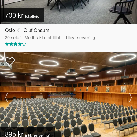
700 kr
lokalleie
Oslo K - Oluf Onsum
20
seter
·
Medbrakt mat tillatt
·
Tilbyr servering
895 kr
inkl. servering*