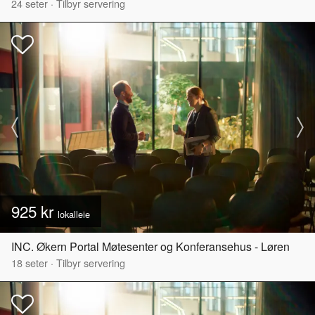
24
seter
·
Tilbyr servering
925 kr
lokalleie
INC. Økern Portal Møtesenter og Konferansehus - Løren
18
seter
·
Tilbyr servering