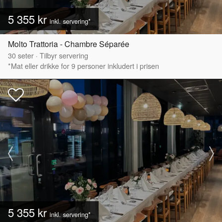
5 355 kr
inkl. servering*
Molto Trattoria - Chambre Séparée
30
seter
·
Tilbyr servering
*Mat eller drikke for 9 personer inkludert i prisen
5 355 kr
inkl. servering*