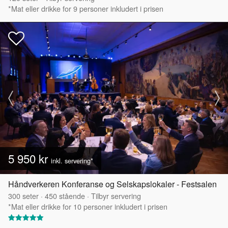
*Mat eller drikke for 9 personer inkludert i prisen
5 950 kr
inkl. servering*
Håndverkeren Konferanse og Selskapslokaler - Festsalen
300
seter
·
450
stående
·
Tilbyr servering
*Mat eller drikke for 10 personer inkludert i prisen