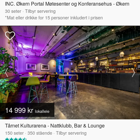
INC. Økern Portal Møtesenter og Konferansehus - Økern
30
seter
·
Tilbyr servering
*Mat eller drikke for 15 personer inkludert i prisen
14 999 kr
lokalleie
Tårnet Kulturarena - Nattklubb, Bar & Lounge
150
seter
·
350
stående
·
Tilbyr servering