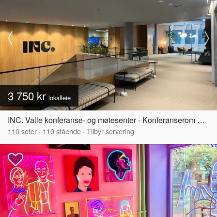
3 750 kr
lokalleie
INC. Valle konferanse- og møtesenter - Konferanserom Valle Hovin
110
seter
·
110
stående
·
Tilbyr servering