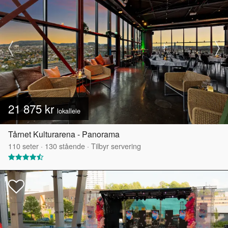
21 875 kr
lokalleie
Tårnet Kulturarena - Panorama
110
seter
·
130
stående
·
Tilbyr servering