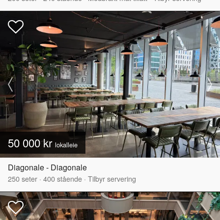
50 000 kr
lokalleie
Diagonale - Diagonale
250
seter
·
400
stående
·
Tilbyr servering