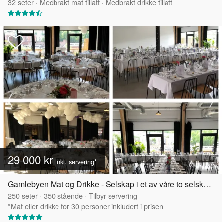
32
seter
·
Medbrakt mat tillatt
·
Medbrakt drikke tillatt
29 000 kr
inkl. servering*
Gamlebyen Mat og Drikke - Selskap i et av våre to selskapslokaler
250
seter
·
350
stående
·
Tilbyr servering
*Mat eller drikke for 30 personer inkludert i prisen