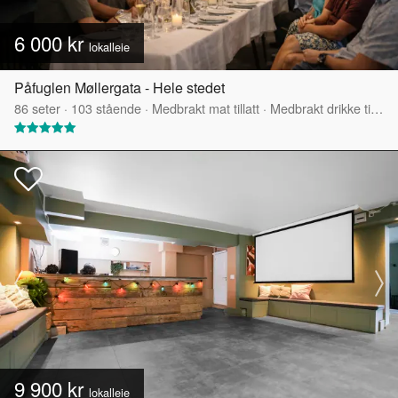
6 000 kr
lokalleie
Påfuglen Møllergata - Hele stedet
86
seter
·
103
stående
·
Medbrakt mat tillatt
·
Medbrakt drikke tillatt
9 900 kr
lokalleie