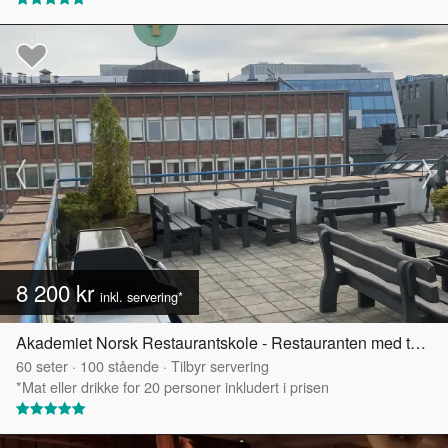
8 200 kr
inkl. servering*
Akademiet Norsk Restaurantskole - Restauranten med takterrasse
60
seter
·
100
stående
·
Tilbyr servering
*Mat eller drikke for 20 personer inkludert i prisen