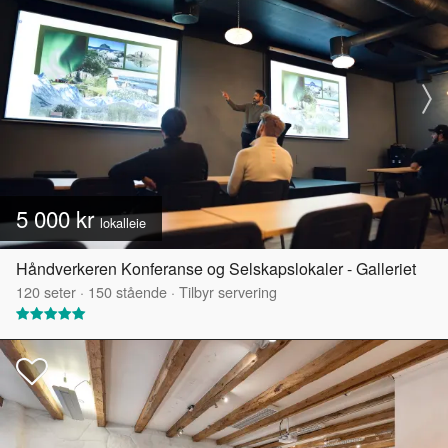
5 000 kr
lokalleie
Håndverkeren Konferanse og Selskapslokaler - Galleriet
120
seter
·
150
stående
·
Tilbyr servering