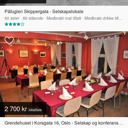
Påfuglen Skippergata - Selskapslokale
60
seter
·
80
stående
·
Medbrakt mat tillatt
·
Medbrakt drikke tillatt
·
2 700 kr
lokalleie
Grendehuset i Korsgata 16, Oslo - Selskap og konferanselokale