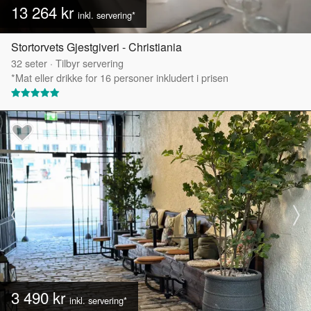
13 264 kr
inkl. servering*
Stortorvets Gjestgiveri - Christiania
32
seter
·
Tilbyr servering
*Mat eller drikke for 16 personer inkludert i prisen
3 490 kr
inkl. servering*