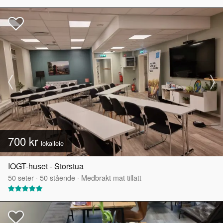
700 kr
lokalleie
IOGT-huset - Storstua
50
seter
·
50
stående
·
Medbrakt mat tillatt