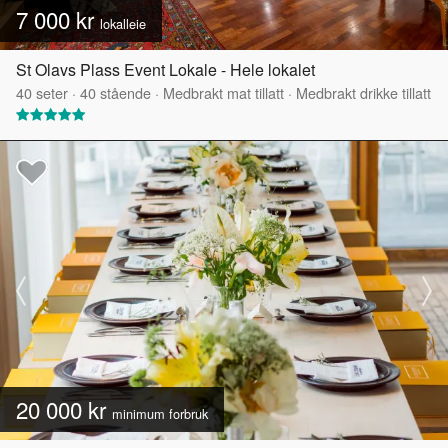
7 000 kr
lokalleie
St Olavs Plass Event Lokale - Hele lokalet
40
seter
·
40
stående
·
Medbrakt mat tillatt
·
Medbrakt drikke tillatt
20 000 kr
minimum forbruk