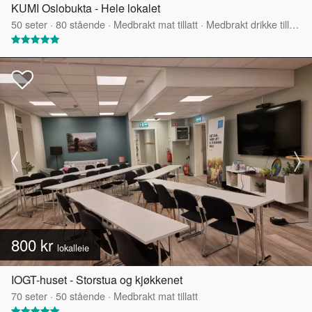
KUMI Oslobukta - Hele lokalet
50
seter
·
80
stående
·
Medbrakt mat tillatt
·
Medbrakt drikke tillatt
·
800 kr
lokalleie
IOGT-huset - Storstua og kjøkkenet
70
seter
·
50
stående
·
Medbrakt mat tillatt