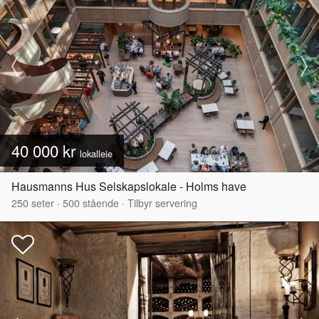
40 000 kr
lokalleie
Hausmanns Hus Selskapslokale - Holms have
250
seter
·
500
stående
·
Tilbyr servering