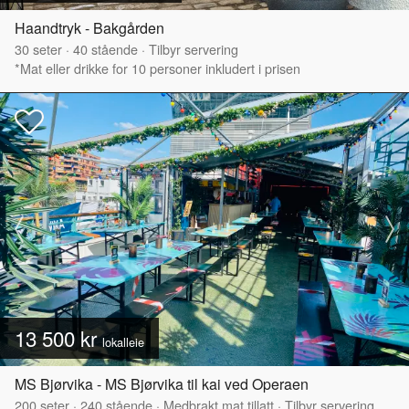
Haandtryk - Bakgården
30
seter
·
40
stående
·
Tilbyr servering
*Mat eller drikke for 10 personer inkludert i prisen
13 500 kr
lokalleie
MS Bjørvika - MS Bjørvika til kai ved Operaen
200
seter
·
240
stående
·
Medbrakt mat tillatt
·
Tilbyr servering