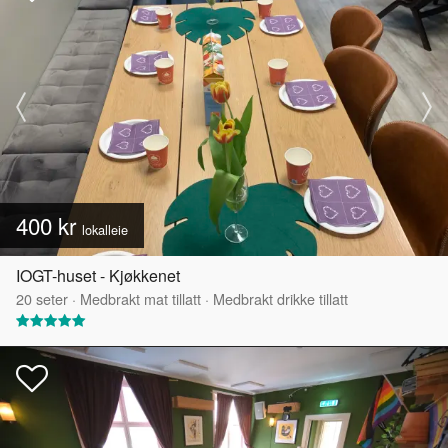
400 kr
lokalleie
IOGT-huset - Kjøkkenet
20
seter
·
Medbrakt mat tillatt
·
Medbrakt drikke tillatt