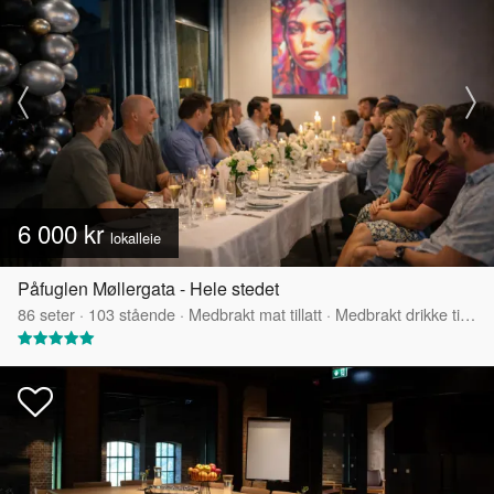
6 000 kr
lokalleie
Påfuglen Møllergata - Hele stedet
86
seter
·
103
stående
·
Medbrakt mat tillatt
·
Medbrakt drikke tillatt