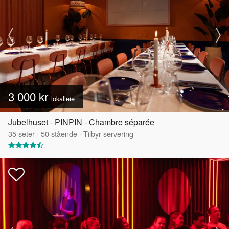
3 000 kr
lokalleie
Jubelhuset - PINPIN - Chambre séparée
35
seter
·
50
stående
·
Tilbyr servering