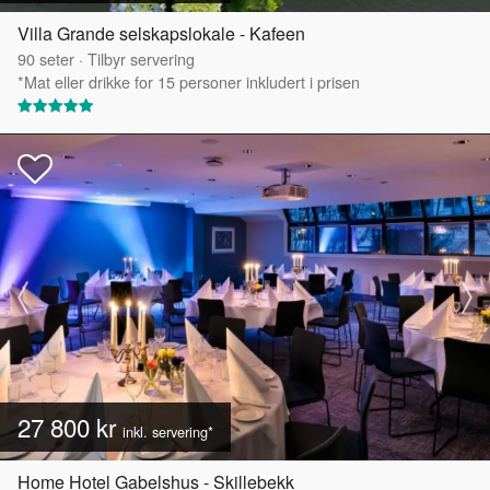
Villa Grande selskapslokale - Kafeen
90
seter
·
Tilbyr servering
*Mat eller drikke for 15 personer inkludert i prisen
27 800 kr
inkl. servering*
Home Hotel Gabelshus - Skillebekk