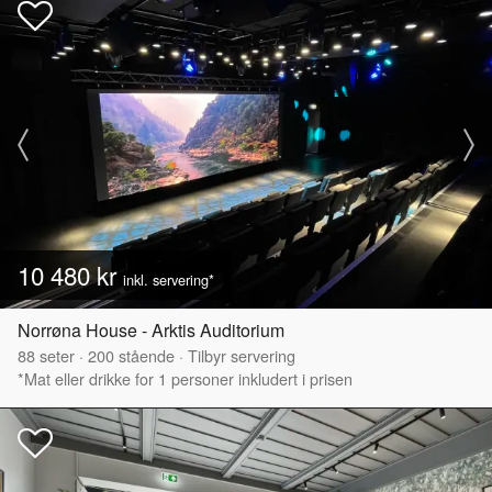
10 480 kr
inkl. servering*
Norrøna House - Arktis Auditorium
88
seter
·
200
stående
·
Tilbyr servering
*Mat eller drikke for 1 personer inkludert i prisen