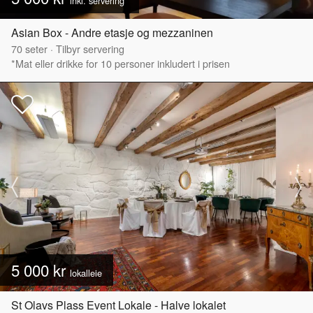
inkl. servering*
Asian Box - Andre etasje og mezzaninen
70
seter
·
Tilbyr servering
*Mat eller drikke for 10 personer inkludert i prisen
5 000 kr
lokalleie
St Olavs Plass Event Lokale - Halve lokalet