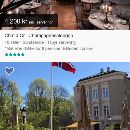
4 200 kr
inkl. servering*
Chat d´Or - Champagnesalongen
40
seter
·
25
stående
·
Tilbyr servering
*Mat eller drikke for 6 personer inkludert i prisen