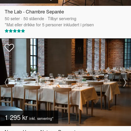
The Lab - Chambre Separée
50
seter
·
50
stående
·
Tilbyr servering
*Mat eller drikke for 5 personer inkludert i prisen
1 295 kr
inkl. servering*