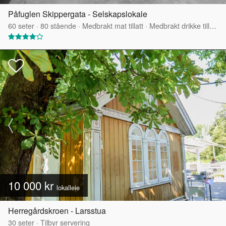
Påfuglen Skippergata - Selskapslokale
60
seter
·
80
stående
·
Medbrakt mat tillatt
·
Medbrakt drikke tillatt
·
10 000 kr
lokalleie
Herregårdskroen - Larsstua
30
seter
·
Tilbyr servering