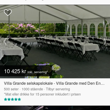
10 425 kr
inkl. servering*
Villa Grande selskapslokale - Villa Grande med Den Engelske Hagen
500
seter
·
1000
stående
·
Tilbyr servering
*Mat eller drikke for 15 personer inkludert i prisen