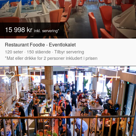
15 998 kr
inkl. servering*
Restaurant Foodie - Eventlokalet
120
seter
·
150
stående
·
Tilbyr servering
*Mat eller drikke for 2 personer inkludert i prisen