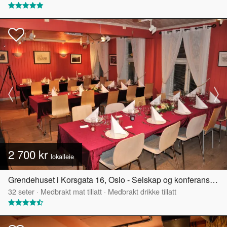
2 700 kr
lokalleie
Grendehuset i Korsgata 16, Oslo - Selskap og konferanselokale
32
seter
·
Medbrakt mat tillatt
·
Medbrakt drikke tillatt