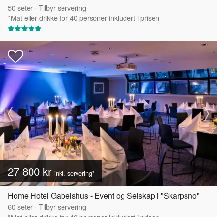
50
seter
·
Tilbyr servering
*Mat eller drikke for 40 personer inkludert i prisen
27 800 kr
inkl. servering*
Home Hotel Gabelshus - Event og Selskap i "Skarpsno"
60
seter
·
Tilbyr servering
*Mat eller drikke for 40 personer inkludert i prisen