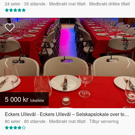
24
seter
·
35
stående
·
Medbrakt mat tillatt
·
Medbrakt drikke tillatt
5 000 kr
lokalleie
Eckers Ullevål - Eckers Ullevål – Selskapslokale over to etasjer
80
seter
·
80
stående
·
Medbrakt mat tillatt
·
Tilbyr servering