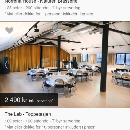
Norrøna House - Naturen Brasserie
128
seter
·
200
stående
·
Tilbyr servering
*Mat eller drikke for 1 personer inkludert i prisen
2 490 kr
inkl. servering*
The Lab - Toppetasjen
160
seter
·
160
stående
·
Tilbyr servering
*Mat eller drikke for 10 personer inkludert i prisen