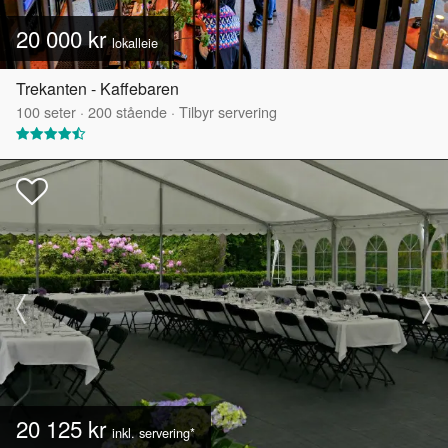
20 000 kr
lokalleie
Trekanten - Kaffebaren
100
seter
·
200
stående
·
Tilbyr servering
20 125 kr
inkl. servering*