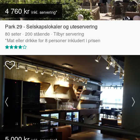
4 760 kr
inkl. servering*
Park 29 - Selskapslokaler og uteservering
80
seter
·
200
stående
·
Tilbyr servering
*Mat eller drikke for 8 personer inkludert i prisen
5 000 kr