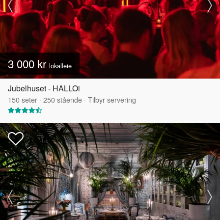
3 000 kr
lokalleie
Jubelhuset - HALLOi
150
seter
·
250
stående
·
Tilbyr servering