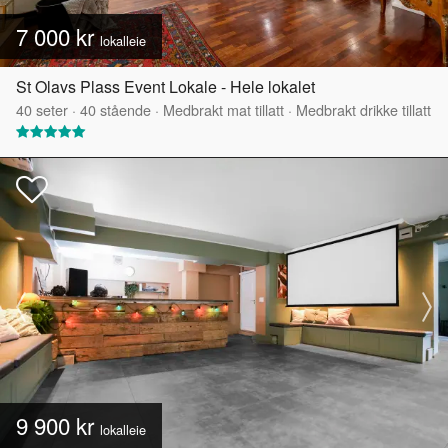
7 000 kr
lokalleie
St Olavs Plass Event Lokale - Hele lokalet
40
seter
·
40
stående
·
Medbrakt mat tillatt
·
Medbrakt drikke tillatt
9 900 kr
lokalleie