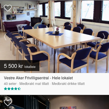
5 500 kr
lokalleie
Vestre Aker Frivilligsentral - Hele lokalet
40
seter
·
Medbrakt mat tillatt
·
Medbrakt drikke tillatt