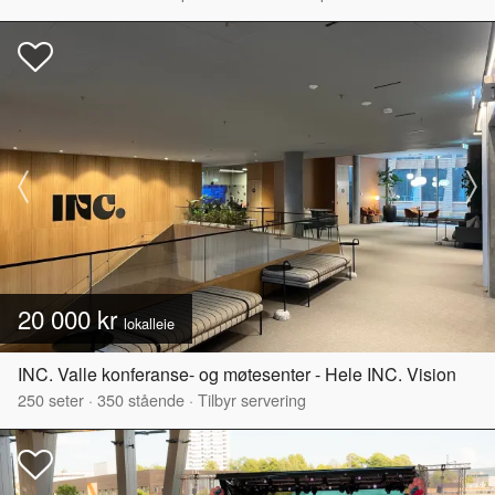
20 000 kr
lokalleie
INC. Valle konferanse- og møtesenter - Hele INC. Vision
250
seter
·
350
stående
·
Tilbyr servering