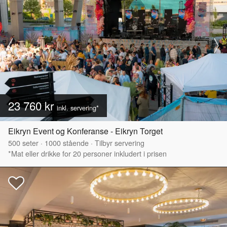
23 760 kr
inkl. servering*
Eikryn Event og Konferanse - Eikryn Torget
500
seter
·
1000
stående
·
Tilbyr servering
*Mat eller drikke for 20 personer inkludert i prisen