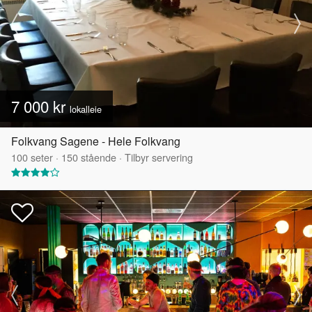
7 000 kr
lokalleie
Folkvang Sagene - Hele Folkvang
100
seter
·
150
stående
·
Tilbyr servering