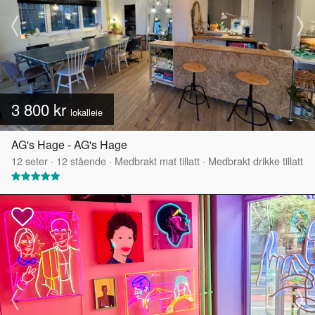
3 800 kr
lokalleie
AG's Hage - AG's Hage
12
seter
·
12
stående
·
Medbrakt mat tillatt
·
Medbrakt drikke tillatt