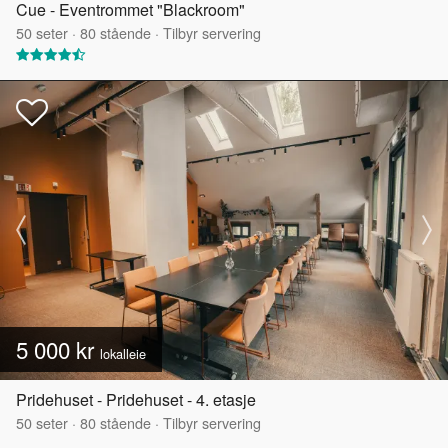
Cue - Eventrommet "Blackroom"
50
seter
·
80
stående
·
Tilbyr servering
5 000 kr
lokalleie
Pridehuset - Pridehuset - 4. etasje
50
seter
·
80
stående
·
Tilbyr servering