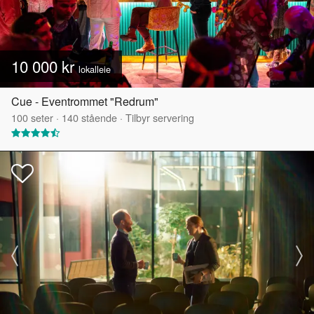
10 000 kr
lokalleie
Cue - Eventrommet "Redrum"
100
seter
·
140
stående
·
Tilbyr servering