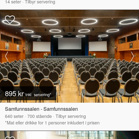
14
seter
·
Tilbyr servering
895 kr
inkl. servering*
Samfunnssalen - Samfunnssalen
640
seter
·
700
stående
·
Tilbyr servering
*Mat eller drikke for 1 personer inkludert i prisen