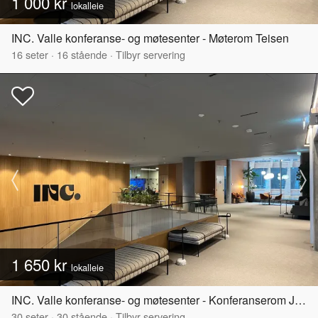
1 000 kr
lokalleie
INC. Valle konferanse- og møtesenter - Møterom Teisen
16
seter
·
16
stående
·
Tilbyr servering
1 650 kr
lokalleie
INC. Valle konferanse- og møtesenter - Konferanserom Jordal
30
seter
·
30
stående
·
Tilbyr servering