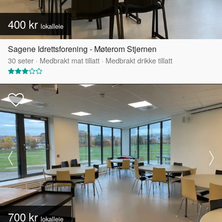
400 kr
lokalleie
Sagene Idrettsforening - Møterom Stjernen
30
seter
·
Medbrakt mat tillatt
·
Medbrakt drikke tillatt
700 kr
lokalleie