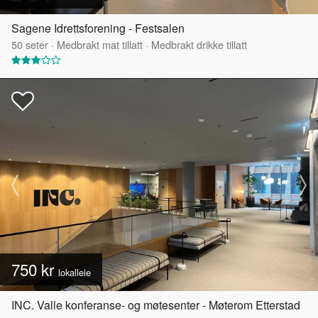
Sagene Idrettsforening - Festsalen
50
seter
·
Medbrakt mat tillatt
·
Medbrakt drikke tillatt
750 kr
lokalleie
INC. Valle konferanse- og møtesenter - Møterom Etterstad