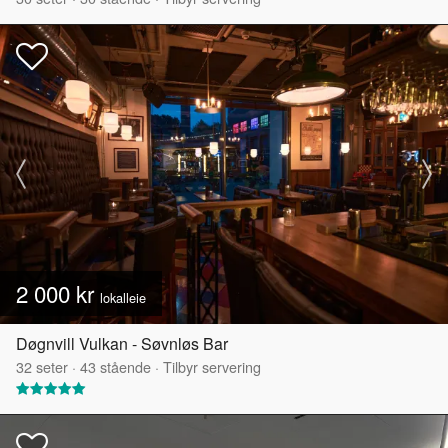
2 000 kr
lokalleie
Døgnvill Vulkan - Søvnløs Bar
32
seter
·
43
stående
·
Tilbyr servering