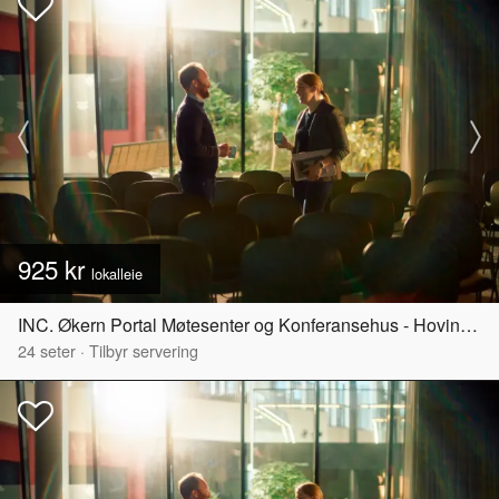
925 kr
lokalleie
INC. Økern Portal Møtesenter og Konferansehus - Hovinbyen
24
seter
·
Tilbyr servering