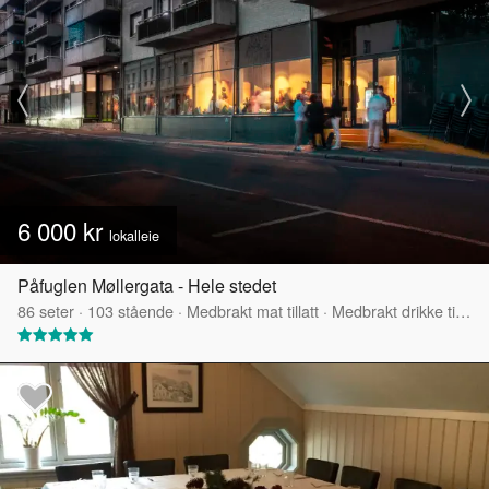
6 000 kr
lokalleie
Påfuglen Møllergata - Hele stedet
86
seter
·
103
stående
·
Medbrakt mat tillatt
·
Medbrakt drikke tillatt