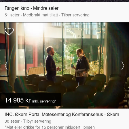
Ringen kino - Mindre saler
51
seter
·
Medbrakt mat tillatt
·
Tilbyr servering
14 985 kr
inkl. servering*
INC. Økern Portal Møtesenter og Konferansehus - Økern
30
seter
·
Tilbyr servering
*Mat eller drikke for 15 personer inkludert i prisen