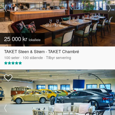
25 000 kr
lokalleie
TAKET Steen & Strøm - TAKET Chambré
100
seter
·
100
stående
·
Tilbyr servering