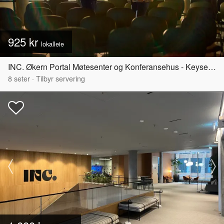
925 kr
lokalleie
INC. Økern Portal Møtesenter og Konferansehus - Keyserløkka
8
seter
·
Tilbyr servering