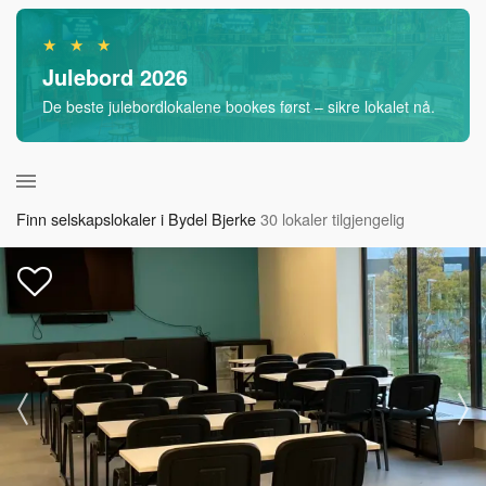
★ ★ ★
Julebord 2026
De beste julebordlokalene bookes først – sikre lokalet nå.
Finn selskapslokaler i Bydel Bjerke
30 lokaler tilgjengelig