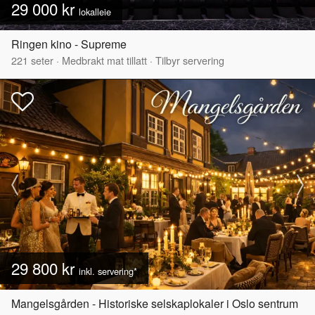
29 000 kr
lokalleie
Ringen kino - Supreme
221
seter
·
Medbrakt mat tillatt
·
Tilbyr servering
29 800 kr
inkl. servering*
Mangelsgården - Historiske selskaplokaler i Oslo sentrum