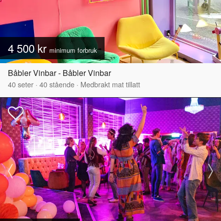
4 500 kr
minimum forbruk
Båbler Vinbar - Båbler Vinbar
40
seter
·
40
stående
·
Medbrakt mat tillatt