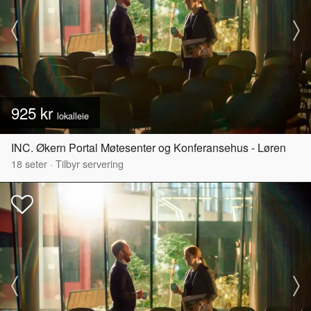
925 kr
lokalleie
INC. Økern Portal Møtesenter og Konferansehus - Løren
18
seter
·
Tilbyr servering