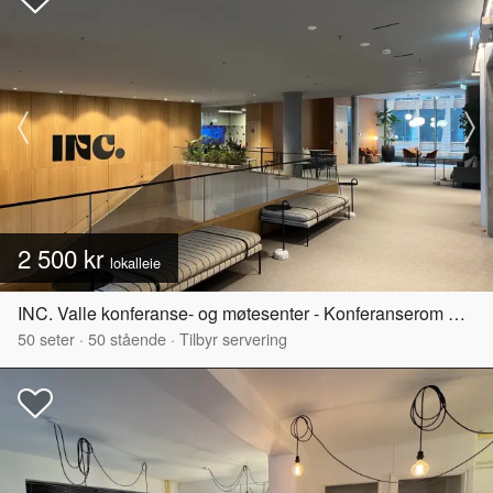
2 500 kr
lokalleie
INC. Valle konferanse- og møtesenter - Konferanserom Kampen
50
seter
·
50
stående
·
Tilbyr servering