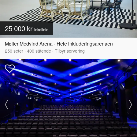
25 000 kr
lokalleie
Møller Medvind Arena - Hele inkluderingsarenaen
250
seter
·
400
stående
·
Tilbyr servering