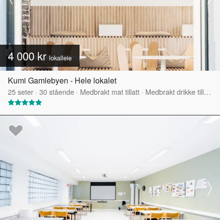
4 000 kr
lokalleie
Kumi Gamlebyen - Hele lokalet
25
seter
·
30
stående
·
Medbrakt mat tillatt
·
Medbrakt drikke tillatt
·