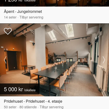
lokalleie
Åpent - Jungelrommet
14
seter
·
Tilbyr servering
5 000 kr
lokalleie
Pridehuset - Pridehuset - 4. etasje
50
seter
·
80
stående
·
Tilbyr servering