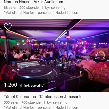
Norrøna House - Arktis Auditorium
88
seter
·
200
stående
·
Tilbyr servering
*Mat eller drikke for 1 personer inkludert i prisen
1 250 kr
inkl. servering*
Tårnet Kulturarena - Tårnterrassen & mesanin
350
seter
·
700
stående
·
Tilbyr servering
*Mat eller drikke for 1 personer inkludert i prisen