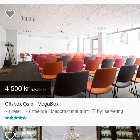
4 500 kr
lokalleie
Citybox Oslo - MegaBox
70
seter
·
70
stående
·
Medbrakt mat tillatt
·
Tilbyr servering