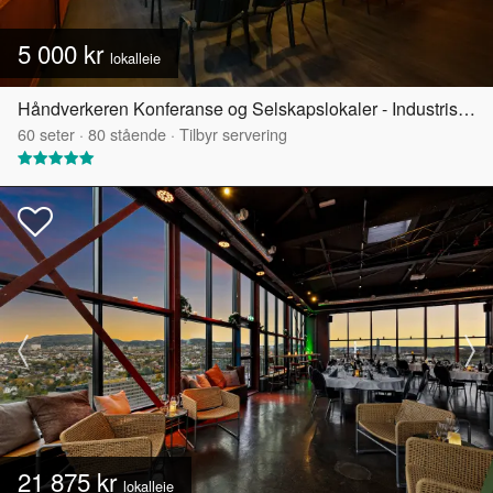
5 000 kr
lokalleie
Håndverkeren Konferanse og Selskapslokaler - Industrisalen
60
seter
·
80
stående
·
Tilbyr servering
21 875 kr
lokalleie