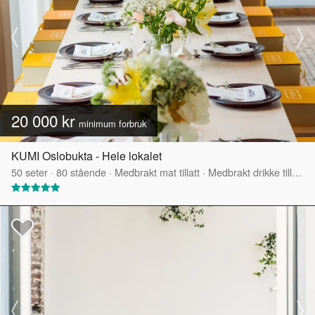
20 000 kr
minimum forbruk
KUMI Oslobukta - Hele lokalet
50
seter
·
80
stående
·
Medbrakt mat tillatt
·
Medbrakt drikke tillatt
·