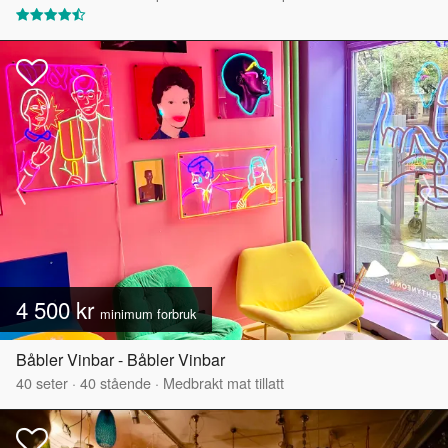
4 500 kr
minimum forbruk
Båbler Vinbar - Båbler Vinbar
40
seter
·
40
stående
·
Medbrakt mat tillatt