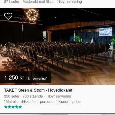
871
seter
·
Medbrakt mat tillatt
·
Tilbyr servering
1 250 kr
inkl. servering*
TAKET Steen & Strøm - Hovedlokalet
350
seter
·
780
stående
·
Tilbyr servering
*Mat eller drikke for 1 personer inkludert i prisen