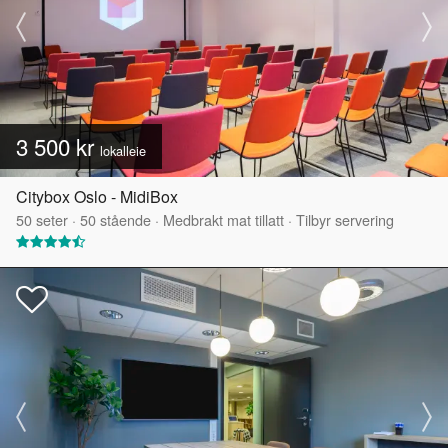
3 500 kr
lokalleie
Citybox Oslo - MidiBox
50
seter
·
50
stående
·
Medbrakt mat tillatt
·
Tilbyr servering