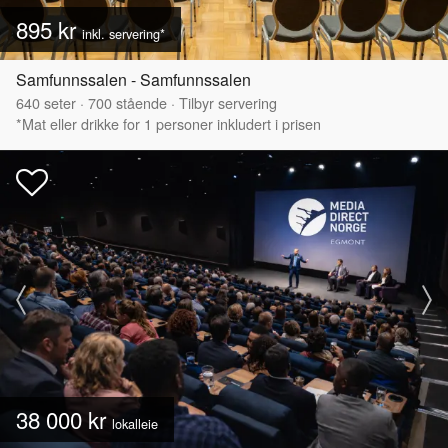
895 kr
inkl. servering*
Samfunnssalen - Samfunnssalen
640
seter
·
700
stående
·
Tilbyr servering
*Mat eller drikke for 1 personer inkludert i prisen
38 000 kr
lokalleie