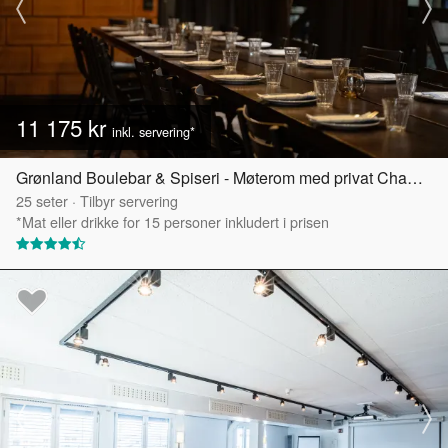
11 175 kr
inkl. servering*
Grønland Boulebar & Spiseri - Møterom med privat Chambre Séparée
25
seter
·
Tilbyr servering
*Mat eller drikke for 15 personer inkludert i prisen