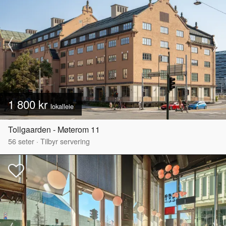
1 800 kr
lokalleie
Tollgaarden - Møterom 11
56
seter
·
Tilbyr servering