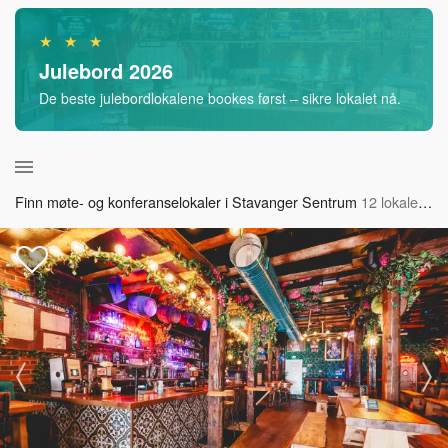
★ ★ ★
Julebord 2026
De beste julebordlokalene bookes først – sikre lokalet nå.
Finn møte- og konferanselokaler i Stavanger Sentrum
12 lokaler tilgjengelig