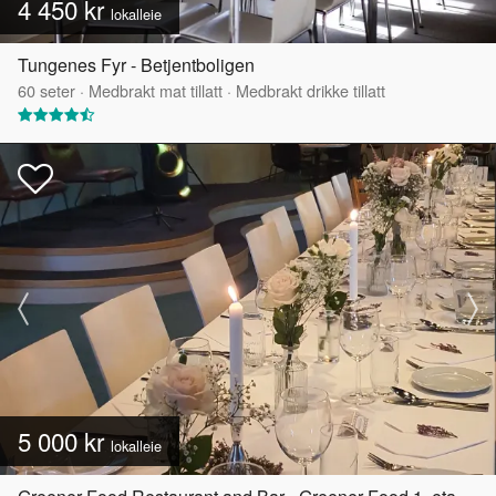
4 450 kr
lokalleie
Tungenes Fyr - Betjentboligen
60
seter
·
Medbrakt mat tillatt
·
Medbrakt drikke tillatt
5 000 kr
lokalleie