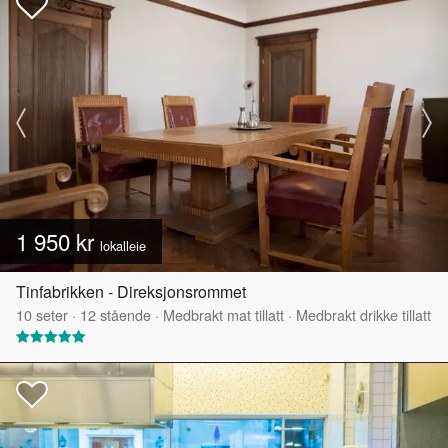
1 950 kr
lokalleie
Tinfabrikken - Direksjonsrommet
10
seter
·
12
stående
·
Medbrakt mat tillatt
·
Medbrakt drikke tillatt