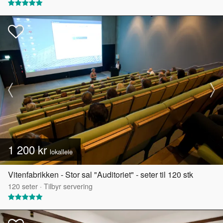
1 200 kr
lokalleie
Vitenfabrikken - Stor sal "Auditoriet" - seter til 120 stk
120
seter
·
Tilbyr servering