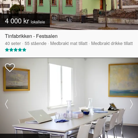
4 000 kr
lokalleie
Tinfabrikken - Festsalen
40
seter
·
55
stående
·
Medbrakt mat tillatt
·
Medbrakt drikke tillatt