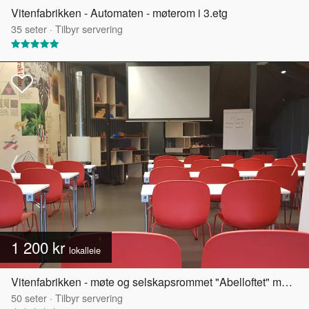
Vitenfabrikken - Automaten - møterom i 3.etg
35
seter
·
Tilbyr servering
1 200 kr
lokalleie
Vitenfabrikken - møte og selskapsrommet "Abelloftet" med egen takterrasse
50
seter
·
Tilbyr servering