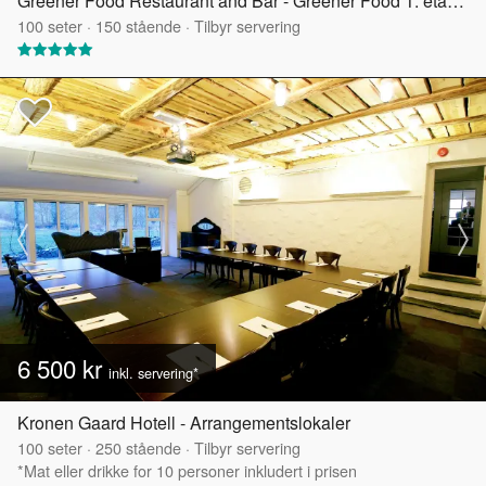
Greener Food Restaurant and Bar - Greener Food 1. etasje
100
seter
·
150
stående
·
Tilbyr servering
6 500 kr
inkl. servering*
Kronen Gaard Hotell - Arrangementslokaler
100
seter
·
250
stående
·
Tilbyr servering
*Mat eller drikke for 10 personer inkludert i prisen