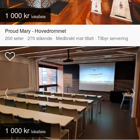
1 000 kr
lokalleie
Proud Mary - Hovedrommet
200
seter
·
270
stående
·
Medbrakt mat tillatt
·
Tilbyr servering
1 000 kr
lokalleie