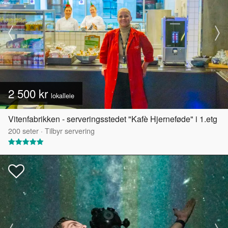
2 500 kr
lokalleie
Vitenfabrikken - serveringsstedet "Kafè Hjerneføde" i 1.etg
200
seter
·
Tilbyr servering