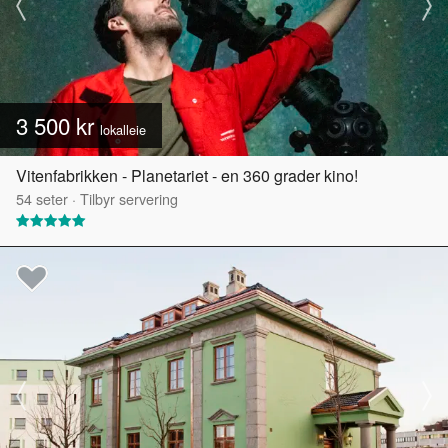
3 500 kr
lokalleie
Vitenfabrikken - Planetariet - en 360 grader kino!
54
seter
·
Tilbyr servering