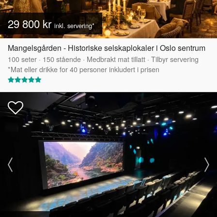
29 800 kr
inkl. servering*
Mangelsgården - Historiske selskaplokaler i Oslo sentrum
100
seter
·
150
stående
·
Medbrakt mat tillatt
·
Tilbyr servering
*Mat eller drikke for 40 personer inkludert i prisen