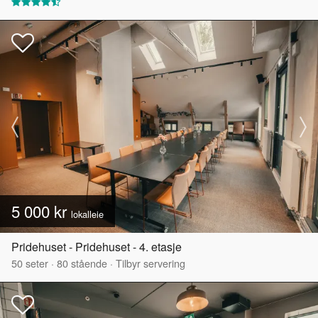
5 000 kr
lokalleie
Pridehuset - Pridehuset - 4. etasje
50
seter
·
80
stående
·
Tilbyr servering