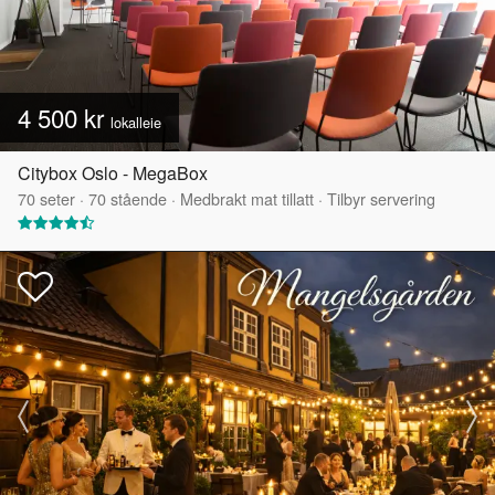
4 500 kr
lokalleie
Citybox Oslo - MegaBox
70
seter
·
70
stående
·
Medbrakt mat tillatt
·
Tilbyr servering