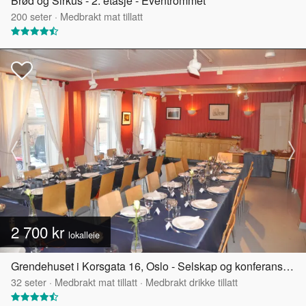
Brød og Sirkus - 2. etasje - Eventrommet
200
seter
·
Medbrakt mat tillatt
2 700 kr
lokalleie
Grendehuset i Korsgata 16, Oslo - Selskap og konferanselokale
32
seter
·
Medbrakt mat tillatt
·
Medbrakt drikke tillatt