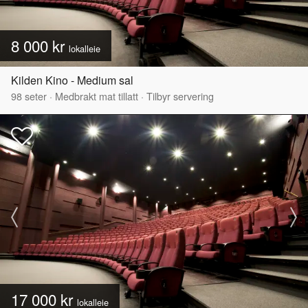
8 000 kr
lokalleie
Kilden Kino - Medium sal
98
seter
·
Medbrakt mat tillatt
·
Tilbyr servering
17 000 kr
lokalleie