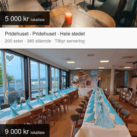
5 000 kr
lokalleie
Pridehuset - Pridehuset - Hele stedet
200
seter
·
380
stående
·
Tilbyr servering
9 000 kr
lokalleie