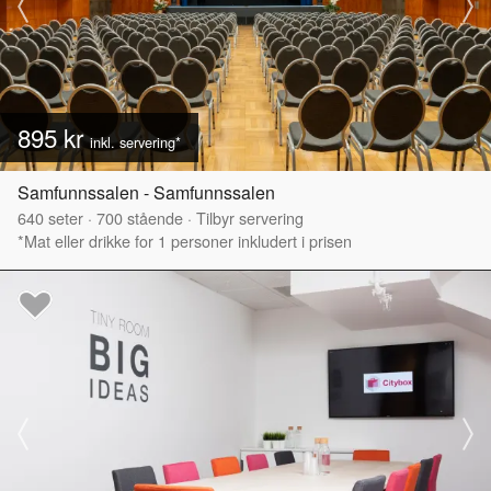
895 kr
inkl. servering*
Samfunnssalen - Samfunnssalen
640
seter
·
700
stående
·
Tilbyr servering
*Mat eller drikke for 1 personer inkludert i prisen