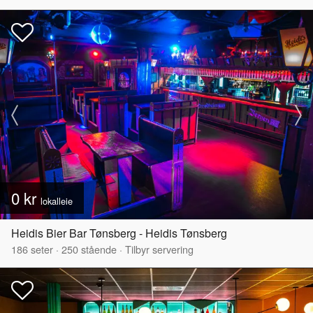
0 kr
lokalleie
Heidis Bier Bar Tønsberg - Heidis Tønsberg
186
seter
·
250
stående
·
Tilbyr servering