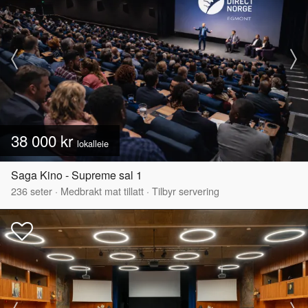
38 000 kr
lokalleie
Saga Kino - Supreme sal 1
236
seter
·
Medbrakt mat tillatt
·
Tilbyr servering