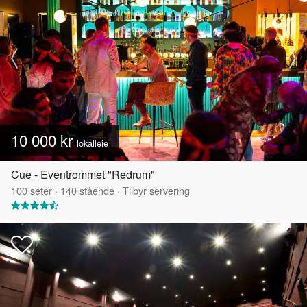
10 000 kr
lokalleie
Cue - Eventrommet "Redrum"
100
seter
·
140
stående
·
Tilbyr servering