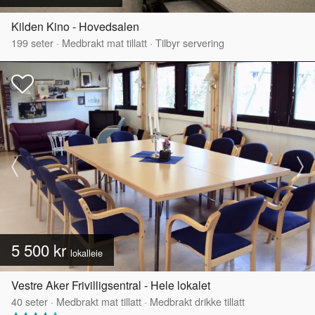
Kilden Kino - Hovedsalen
199
seter
·
Medbrakt mat tillatt
·
Tilbyr servering
5 500 kr
lokalleie
Vestre Aker Frivilligsentral - Hele lokalet
40
seter
·
Medbrakt mat tillatt
·
Medbrakt drikke tillatt