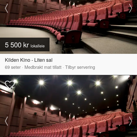
5 500 kr
lokalleie
Kilden Kino - Liten sal
69
seter
·
Medbrakt mat tillatt
·
Tilbyr servering