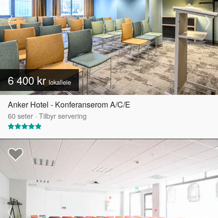
6 400 kr
lokalleie
Anker Hotel - Konferanserom A/C/E
60
seter
·
Tilbyr servering