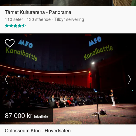
Tårnet Kulturarena - Panorama
110
seter
·
130
stående
·
Tilbyr servering
87 000 kr
lokalleie
Colosseum Kino - Hovedsalen