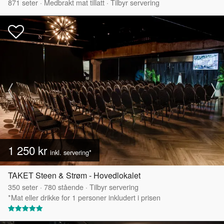
871
seter
·
Medbrakt mat tillatt
·
Tilbyr servering
1 250 kr
inkl. servering*
TAKET Steen & Strøm - Hovedlokalet
350
seter
·
780
stående
·
Tilbyr servering
*Mat eller drikke for 1 personer inkludert i prisen