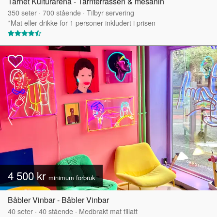
Tårnet Kulturarena - Tårnterrassen & mesanin
350
seter
·
700
stående
·
Tilbyr servering
*Mat eller drikke for 1 personer inkludert i prisen
4 500 kr
minimum forbruk
Båbler Vinbar - Båbler Vinbar
40
seter
·
40
stående
·
Medbrakt mat tillatt