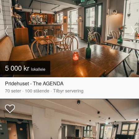
5 000 kr
lokalleie
Pridehuset - The AGENDA
70
seter
·
100
stående
·
Tilbyr servering