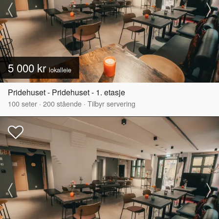
5 000 kr
lokalleie
Pridehuset - Pridehuset - 1. etasje
100
seter
·
200
stående
·
Tilbyr servering