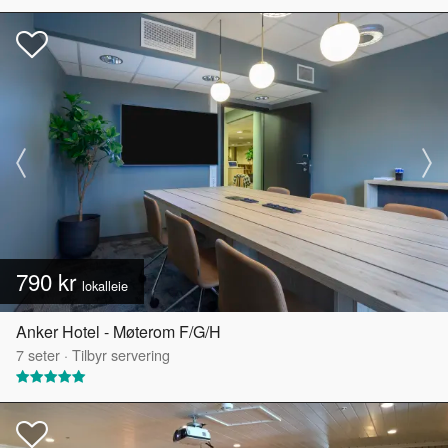
790 kr
lokalleie
Anker Hotel - Møterom F/G/H
7
seter
·
Tilbyr servering