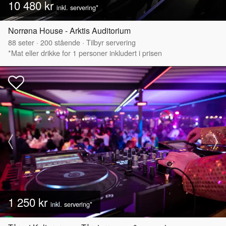
10 480 kr
inkl. servering*
Norrøna House - Arktis Auditorium
88
seter
·
200
stående
·
Tilbyr servering
*Mat eller drikke for 1 personer inkludert i prisen
1 250 kr
inkl. servering*