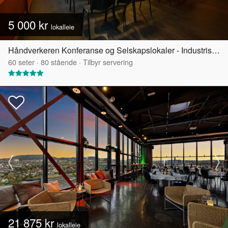
5 000 kr
lokalleie
Håndverkeren Konferanse og Selskapslokaler - Industrisalen
60
seter
·
80
stående
·
Tilbyr servering
21 875 kr
lokalleie