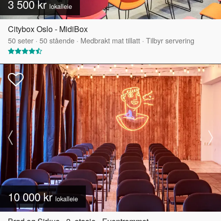
3 500 kr
lokalleie
Citybox Oslo - MidiBox
50
seter
·
50
stående
·
Medbrakt mat tillatt
·
Tilbyr servering
10 000 kr
lokalleie