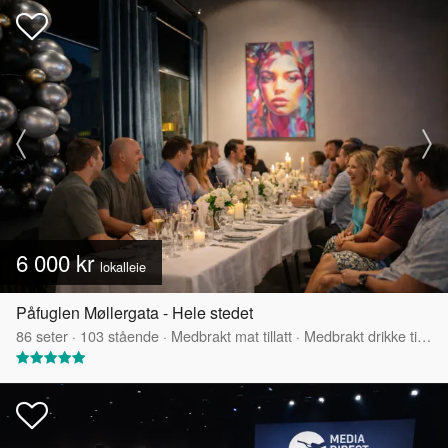
6 000 kr
lokalleie
Påfuglen Møllergata - Hele stedet
86
seter
·
103
stående
·
Medbrakt mat tillatt
·
Medbrakt drikke tillatt