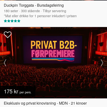
Duckpin Torggata - Bursdagsfeiring
180
seter
·
300
stående
·
Tilbyr servering
*Mat eller drikke for 1 personer inkludert i prisen
175 kr
per pers.
Eksklusiv og privat kinovisning - MDN - 21 kinoer