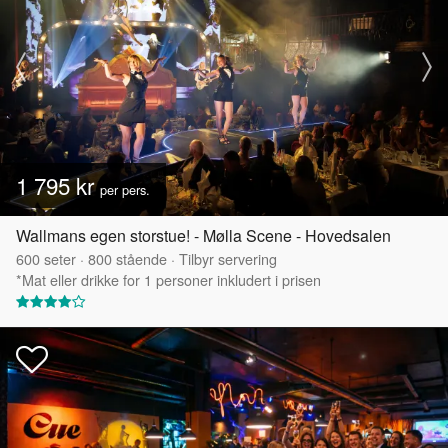
1 795 kr
per pers.
Wallmans egen storstue! - Mølla Scene - Hovedsalen
600
seter
·
800
stående
·
Tilbyr servering
*Mat eller drikke for 1 personer inkludert i prisen