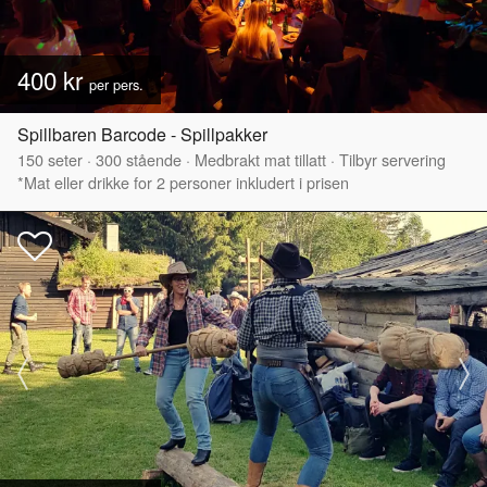
400 kr
per pers.
Spillbaren Barcode - Spillpakker
150
seter
·
300
stående
·
Medbrakt mat tillatt
·
Tilbyr servering
*Mat eller drikke for 2 personer inkludert i prisen