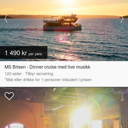
1 490 kr
per pers.
MS Brisen - Dinner cruise med live musikk
120
seter
·
Tilbyr servering
*Mat eller drikke for 1 personer inkludert i prisen