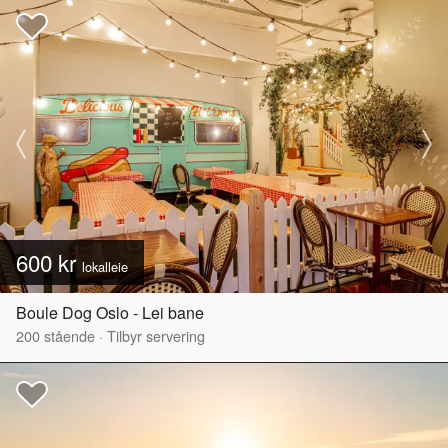
600 kr
lokalleie
Boule Dog Oslo - Lei bane
200
stående
·
Tilbyr servering