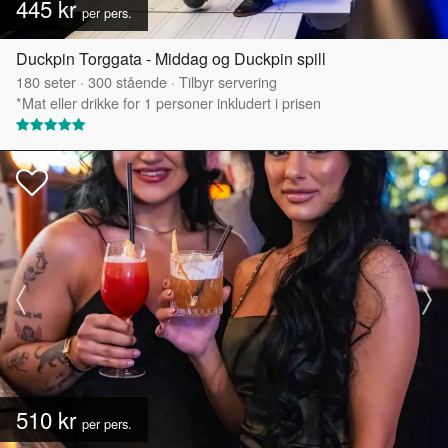
445 kr
per pers.
Duckpin Torggata - Middag og Duckpin spill
180
seter
·
300
stående
·
Tilbyr servering
*Mat eller drikke for 1 personer inkludert i prisen
510 kr
per pers.