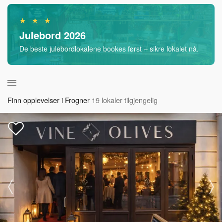
★ ★ ★
Julebord 2026
De beste julebordlokalene bookes først – sikre lokalet nå.
Finn opplevelser i Frogner
19 lokaler tilgjengelig