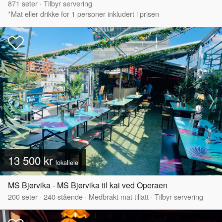
871
seter
·
Tilbyr servering
*Mat eller drikke for 1 personer inkludert i prisen
13 500 kr
lokalleie
MS Bjørvika - MS Bjørvika til kai ved Operaen
200
seter
·
240
stående
·
Medbrakt mat tillatt
·
Tilbyr servering