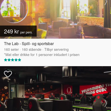
249 kr
per pers.
The Lab - Spill- og sportsbar
160
seter
·
160
stående
·
Tilbyr servering
*Mat eller drikke for 1 personer inkludert i prisen