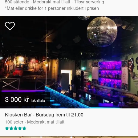
500
stående
·
Medbrakt mat tillatt
·
Tilbyr servering
*Mat eller drikke for 1 personer inkludert i prisen
3 000 kr
lokalleie
Kiosken Bar - Bursdag frem til 21:00
100
seter
·
Medbrakt mat tillatt