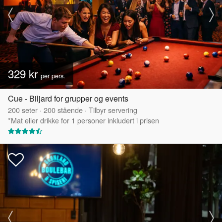
329 kr
per pers.
Cue - Biljard for grupper og events
200
seter
·
200
stående
·
Tilbyr servering
*Mat eller drikke for 1 personer inkludert i prisen