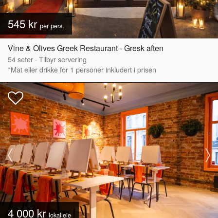
545 kr
per pers.
Vine & Olives Greek Restaurant - Gresk aften
54
seter
·
Tilbyr servering
*Mat eller drikke for 1 personer inkludert i prisen
4 000 kr
lokalleie