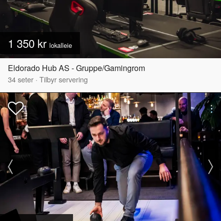
1 350 kr
lokalleie
Eldorado Hub AS - Gruppe/Gamingrom
34
seter
·
Tilbyr servering