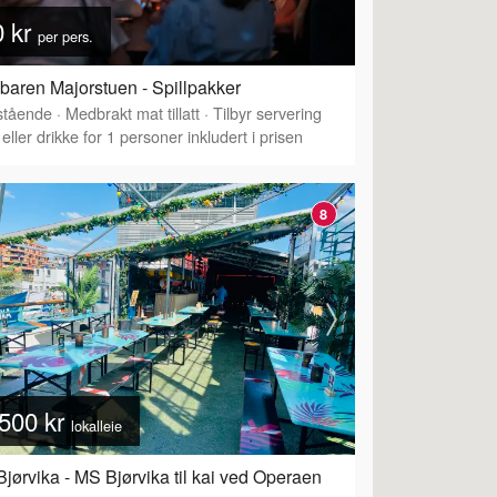
0 kr
per pers.
lbaren Majorstuen - Spillpakker
tående
·
Medbrakt mat tillatt
·
Tilbyr servering
eller drikke for 1 personer inkludert i prisen
8
500 kr
lokalleie
jørvika - MS Bjørvika til kai ved Operaen