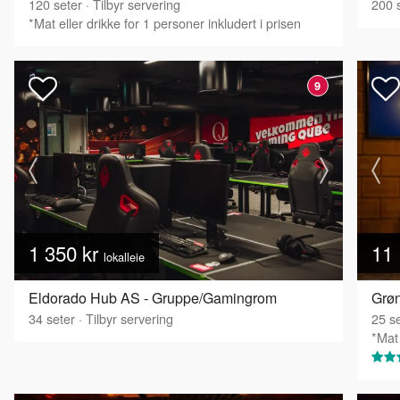
120
seter
·
Tilbyr servering
200
s
*Mat eller drikke for 1 personer inkludert i prisen
9
1 350 kr
11 
lokalleie
Eldorado Hub AS - Gruppe/Gamingrom
34
seter
·
Tilbyr servering
25
se
*Mat 