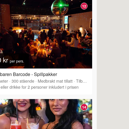
12
0 kr
per pers.
lbaren Barcode - Spillpakker
eter
·
300
stående
·
Medbrakt mat tillatt
·
Tilbyr servering
eller drikke for 2 personer inkludert i prisen
14