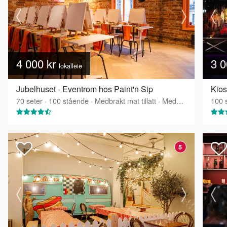
4 000 kr
3 0
lokalleie
Jubelhuset - Eventrom hos Paint'n Sip
Kios
70
seter
·
100
stående
·
Medbrakt mat tillatt
·
Medbrakt drikke tillatt
100
s
5