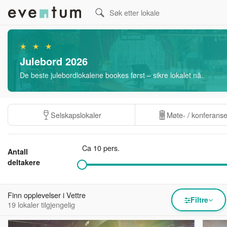
★ ★ ★
Julebord 2026
De beste julebordlokalene bookes først – sikre lokalet nå.
Selskapslokaler
Møte- / konferans
Ca 10 pers.
Antall
deltakere
Finn opplevelser i Vettre
Filtre
19 lokaler tilgjengelig