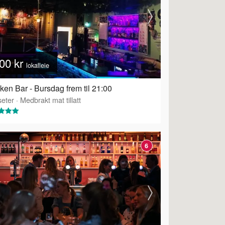
00 kr
lokalleie
ken Bar - Bursdag frem til 21:00
eter
·
Tilbyr servering
·
Medbrakt mat tillatt
6