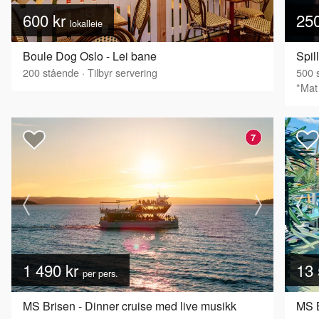
600 kr
25
lokalleie
Boule Dog Oslo - Lei bane
Spil
200
stående
·
Tilbyr servering
500
s
*Mat 
7
1 490 kr
13 
per pers.
MS Brisen - Dinner cruise med live musikk
MS B