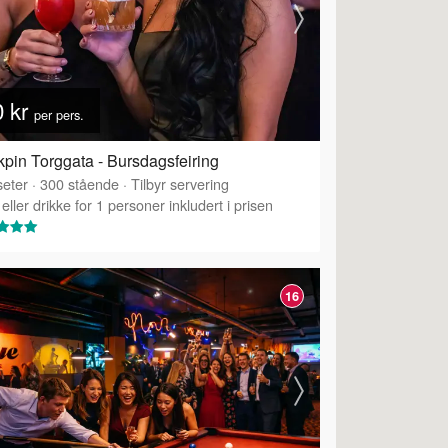
0 kr
per pers.
pin Torggata - Bursdagsfeiring
eter
·
300
stående
·
Tilbyr servering
eller drikke for 1 personer inkludert i prisen
16