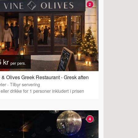
2
5 kr
per pers.
 & Olives Greek Restaurant - Gresk aften
ter
·
Tilbyr servering
eller drikke for 1 personer inkludert i prisen
4