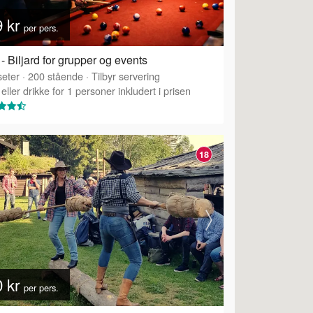
9 kr
per pers.
- Biljard for grupper og events
eter
·
200
stående
·
Tilbyr servering
eller drikke for 1 personer inkludert i prisen
18
0 kr
per pers.