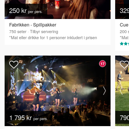
250 kr
32
per pers.
Fabrikken - Spillpakker
Cue 
750
seter
·
Tilbyr servering
200
s
*Mat eller drikke for 1 personer inkludert i prisen
*Mat 
17
1 795 kr
79
per pers.