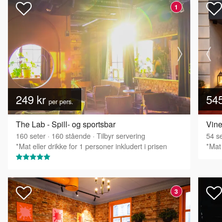
1
249 kr
54
per pers.
The Lab - Spill- og sportsbar
Vine
160
seter
·
160
stående
·
Tilbyr servering
54
se
*Mat eller drikke for 1 personer inkludert i prisen
*Mat 
3