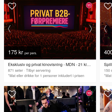
11
175 kr
40
per pers.
Eksklusiv og privat kinovisning - MDN - 21 kinoer
Spil
871
seter
·
Tilbyr servering
150
s
*Mat eller drikke for 1 personer inkludert i prisen
*Mat 
13