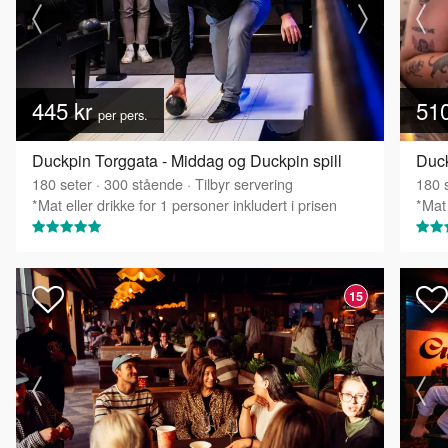
445 kr
51
per pers.
Duckpin Torggata - Middag og Duckpin spill
Duck
180
seter
·
300
stående
·
Tilbyr servering
180
s
*Mat eller drikke for 1 personer inkludert i prisen
*Mat 
15