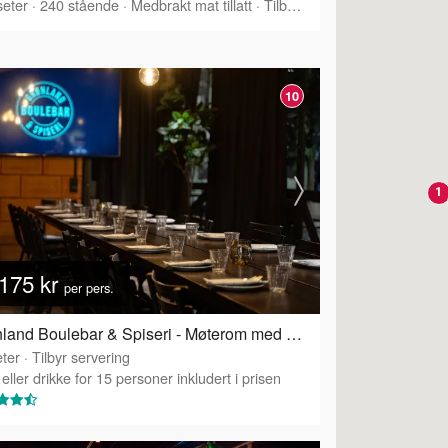
eter
·
240
stående
·
Medbrakt mat tillatt
·
Tilbyr servering
10
1
175 kr
per pers.
Grønland Boulebar & Spiseri - Møterom med privat Chambre Séparée
ter
·
Tilbyr servering
eller drikke for 15 personer inkludert i prisen