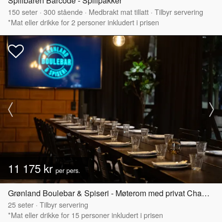
Spillbaren Barcode - Spillpakker
150
seter
·
300
stående
·
Medbrakt mat tillatt
·
Tilbyr servering
*Mat eller drikke for 2 personer inkludert i prisen
11 175 kr
per pers.
Grønland Boulebar & Spiseri - Møterom med privat Chambre Séparée
25
seter
·
Tilbyr servering
*Mat eller drikke for 15 personer inkludert i prisen