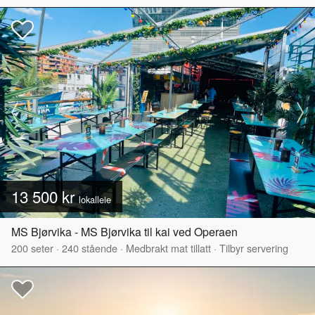
13 500 kr
lokalleie
MS Bjørvika - MS Bjørvika til kai ved Operaen
200
seter
·
240
stående
·
Medbrakt mat tillatt
·
Tilbyr servering