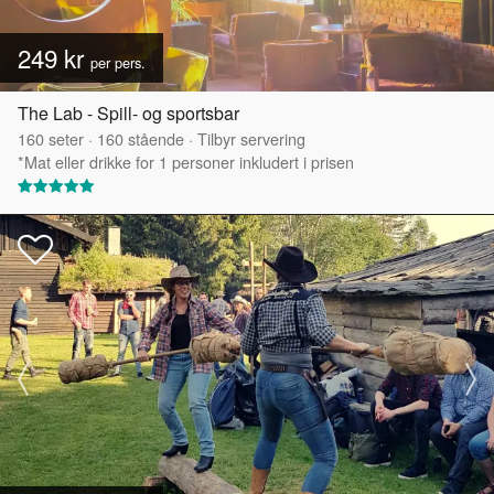
249 kr
per pers.
The Lab - Spill- og sportsbar
160
seter
·
160
stående
·
Tilbyr servering
*Mat eller drikke for 1 personer inkludert i prisen