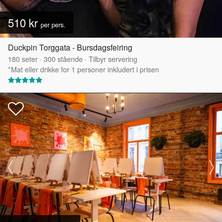
510 kr
per pers.
Duckpin Torggata - Bursdagsfeiring
180
seter
·
300
stående
·
Tilbyr servering
*Mat eller drikke for 1 personer inkludert i prisen