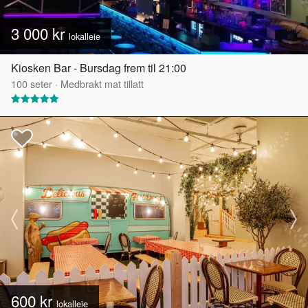
3 000 kr
lokalleie
Kiosken Bar - Bursdag frem til 21:00
100
seter
·
Medbrakt mat tillatt
600 kr
lokalleie