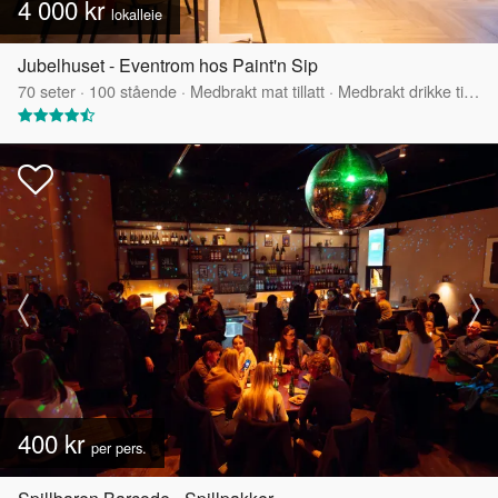
4 000 kr
lokalleie
Jubelhuset - Eventrom hos Paint'n Sip
70
seter
·
100
stående
·
Medbrakt mat tillatt
·
Medbrakt drikke tillatt
400 kr
per pers.