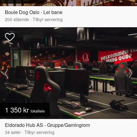
Boule Dog Oslo - Lei bane
200
stående
·
Tilbyr servering
1 350 kr
lokalleie
Eldorado Hub AS - Gruppe/Gamingrom
34
seter
·
Tilbyr servering