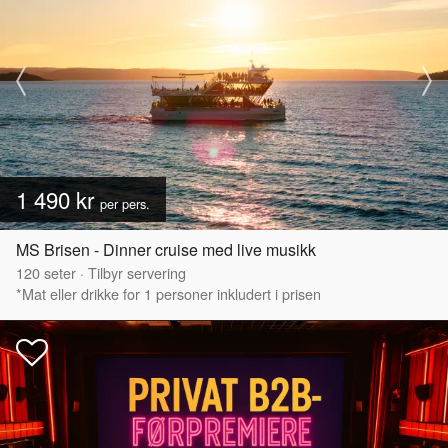
1 490 kr
per pers.
MS Brisen - Dinner cruise med live musikk
120
seter
·
Tilbyr servering
*Mat eller drikke for 1 personer inkludert i prisen