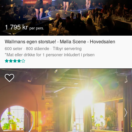
1 795 kr
per pers.
Wallmans egen storstue! - Mølla Scene - Hovedsalen
600
seter
·
800
stående
·
Tilbyr servering
*Mat eller drikke for 1 personer inkludert i prisen