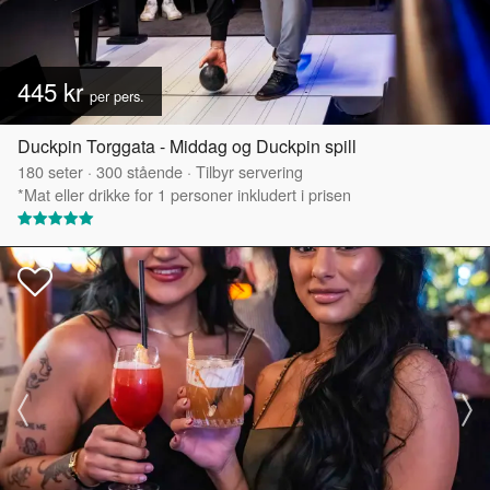
445 kr
per pers.
Duckpin Torggata - Middag og Duckpin spill
180
seter
·
300
stående
·
Tilbyr servering
*Mat eller drikke for 1 personer inkludert i prisen