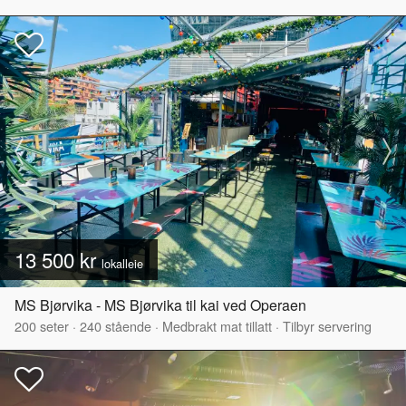
13 500 kr
lokalleie
MS Bjørvika - MS Bjørvika til kai ved Operaen
200
seter
·
240
stående
·
Medbrakt mat tillatt
·
Tilbyr servering