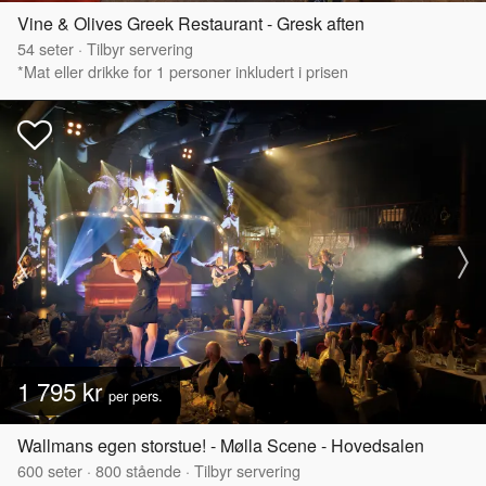
Vine & Olives Greek Restaurant - Gresk aften
54
seter
·
Tilbyr servering
*Mat eller drikke for 1 personer inkludert i prisen
1 795 kr
per pers.
Wallmans egen storstue! - Mølla Scene - Hovedsalen
600
seter
·
800
stående
·
Tilbyr servering