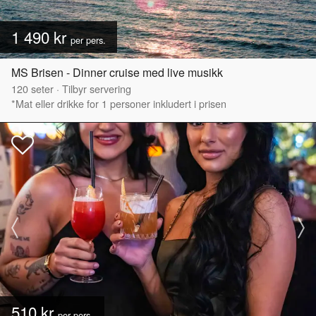
1 490 kr
per pers.
MS Brisen - Dinner cruise med live musikk
120
seter
·
Tilbyr servering
*Mat eller drikke for 1 personer inkludert i prisen
510 kr
per pers.