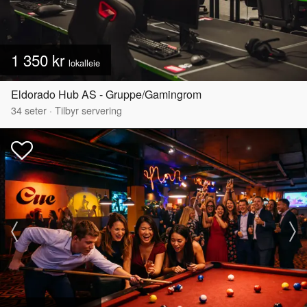
1 350 kr
lokalleie
Eldorado Hub AS - Gruppe/Gamingrom
34
seter
·
Tilbyr servering