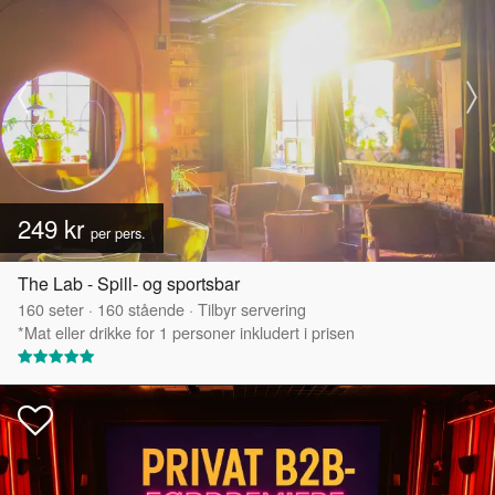
249 kr
per pers.
The Lab - Spill- og sportsbar
160
seter
·
160
stående
·
Tilbyr servering
*Mat eller drikke for 1 personer inkludert i prisen