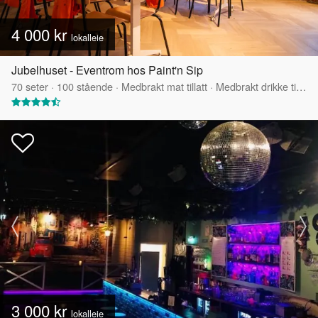
4 000 kr
lokalleie
Jubelhuset - Eventrom hos Paint'n Sip
70
seter
·
100
stående
·
Medbrakt mat tillatt
·
Medbrakt drikke tillatt
3 000 kr
lokalleie