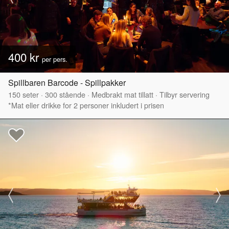
400 kr
per pers.
Spillbaren Barcode - Spillpakker
150
seter
·
300
stående
·
Medbrakt mat tillatt
·
Tilbyr servering
*Mat eller drikke for 2 personer inkludert i prisen