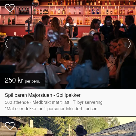
250 kr
per pers.
Spillbaren Majorstuen - Spillpakker
500
stående
·
Medbrakt mat tillatt
·
Tilbyr servering
*Mat eller drikke for 1 personer inkludert i prisen