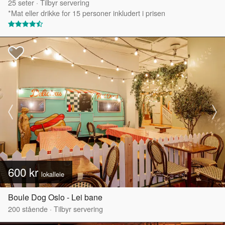
25
seter
·
Tilbyr servering
*Mat eller drikke for 15 personer inkludert i prisen
600 kr
lokalleie
Boule Dog Oslo - Lei bane
200
stående
·
Tilbyr servering