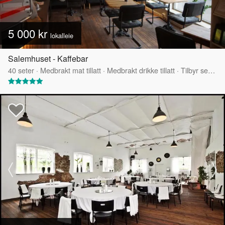
5 000 kr
lokalleie
Salemhuset - Kaffebar
40
seter
·
Medbrakt mat tillatt
·
Medbrakt drikke tillatt
·
Tilbyr servering