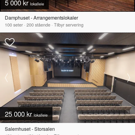
5 000 kr
lokalleie
Damphuset - Arrangementslokaler
100
seter
·
200
stående
·
Tilbyr servering
25 000 kr
lokalleie
Salemhuset - Storsalen