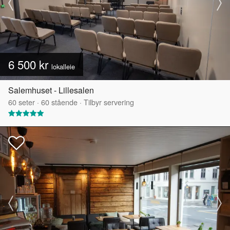
6 500 kr
lokalleie
Salemhuset - Lillesalen
60
seter
·
60
stående
·
Tilbyr servering