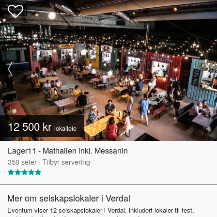
12 500 kr
lokalleie
Lager11 - Mathallen inkl. Messanin
350
seter
·
Tilbyr servering
Mer om selskapslokaler i Verdal
Eventum viser 12 selskapslokaler i Verdal, inkludert lokaler til fest,