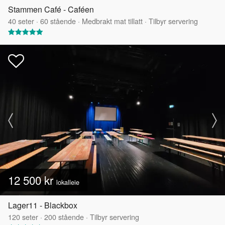
Stammen Café - Caféen
40
seter
·
60
stående
·
Medbrakt mat tillatt
·
Tilbyr servering
12 500 kr
lokalleie
Lager11 - Blackbox
120
seter
·
200
stående
·
Tilbyr servering