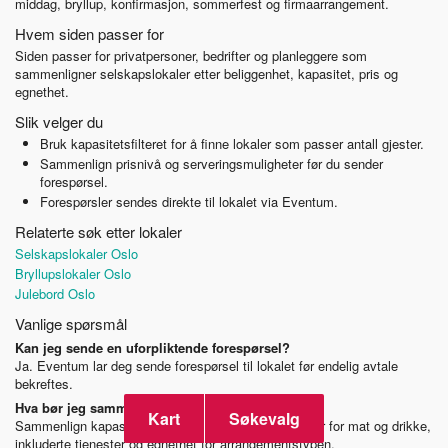
middag, bryllup, konfirmasjon, sommerfest og firmaarrangement.
Hvem siden passer for
Siden passer for privatpersoner, bedrifter og planleggere som
sammenligner selskapslokaler etter beliggenhet, kapasitet, pris og
egnethet.
Slik velger du
Bruk kapasitetsfilteret for å finne lokaler som passer antall gjester.
Sammenlign prisnivå og serveringsmuligheter før du sender
forespørsel.
Forespørsler sendes direkte til lokalet via Eventum.
Relaterte søk etter lokaler
Selskapslokaler Oslo
Bryllupslokaler Oslo
Julebord Oslo
Vanlige spørsmål
Kan jeg sende en uforpliktende forespørsel?
Ja. Eventum lar deg sende forespørsel til lokalet før endelig avtale
bekreftes.
Hva bør jeg sammenligne før jeg velger lokale?
Kart
Søkevalg
Sammenlign kapasitet, beliggenhet, prismodell, regler for mat og drikke,
inkluderte tjenester og egnethet for arrangementstypen.