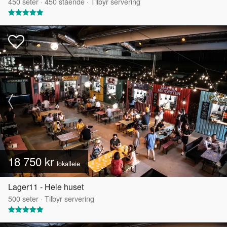
450
seter
·
450
stående
·
Tilbyr servering
18 750 kr
lokalleie
Lager11 - Hele huset
500
seter
·
Tilbyr servering