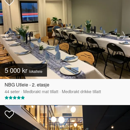
5 000 kr
lokalleie
NBG Utleie - 2. etasje
44
seter
·
Medbrakt mat tillatt
·
Medbrakt drikke tillatt