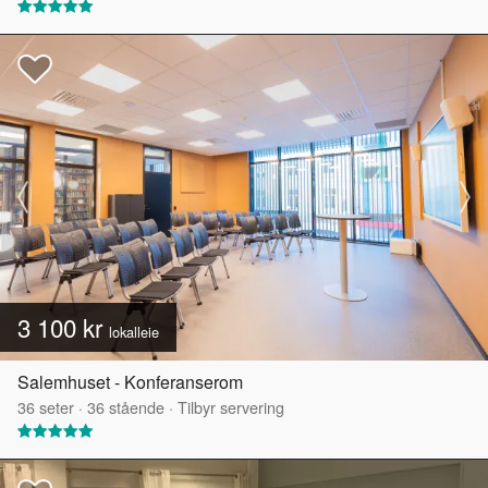
3 100 kr
lokalleie
Salemhuset - Konferanserom
36
seter
·
36
stående
·
Tilbyr servering