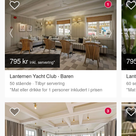
1
795 kr
79
inkl. servering*
Lanternen Yacht Club - Baren
Lant
50
stående
·
Tilbyr servering
60
se
*Mat eller drikke for 1 personer inkludert i prisen
*Mat 
3