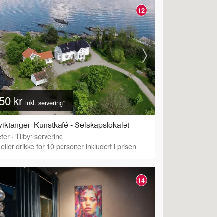
12
50 kr
inkl. servering*
viktangen Kunstkafé - Selskapslokalet
ter
·
Tilbyr servering
eller drikke for 10 personer inkludert i prisen
14