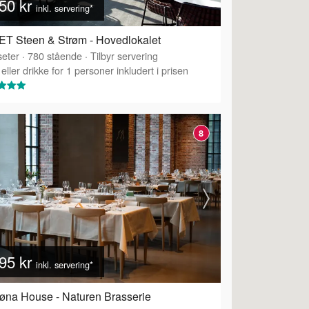
50 kr
inkl. servering*
T Steen & Strøm - Hovedlokalet
eter
·
780
stående
·
Tilbyr servering
eller drikke for 1 personer inkludert i prisen
8
95 kr
inkl. servering*
øna House - Naturen Brasserie