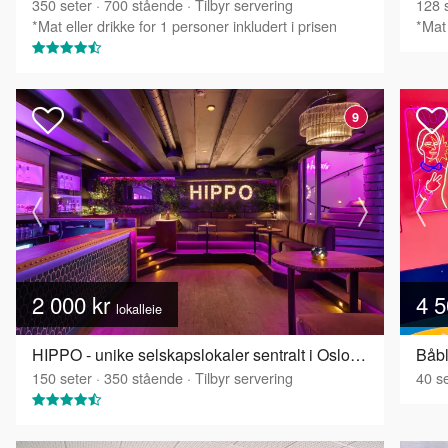
350
seter
·
700
stående
·
Tilbyr servering
128
s
*Mat eller drikke for 1 personer inkludert i prisen
*Mat 
9
2 000 kr
4 5
lokalleie
HIPPO - unike selskapslokaler sentralt i Oslo - Hippo
Båbl
150
seter
·
350
stående
·
Tilbyr servering
40
se