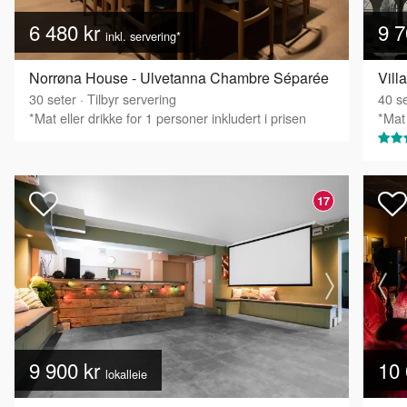
6 480 kr
9 7
inkl. servering*
Norrøna House - Ulvetanna Chambre Séparée
30
seter
·
Tilbyr servering
40
se
*Mat eller drikke for 1 personer inkludert i prisen
*Mat 
17
9 900 kr
10 
lokalleie