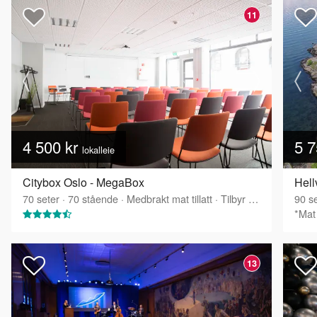
11
4 500 kr
5 7
lokalleie
Citybox Oslo - MegaBox
Hell
70
seter
·
70
stående
·
Medbrakt mat tillatt
·
Tilbyr servering
90
se
*Mat 
13