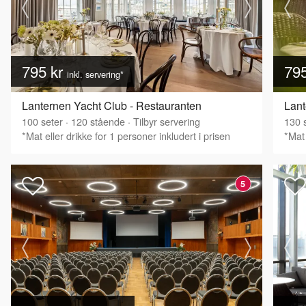
795 kr
79
inkl. servering*
Lanternen Yacht Club - Restauranten
Lant
100
seter
·
120
stående
·
Tilbyr servering
130
s
*Mat eller drikke for 1 personer inkludert i prisen
*Mat 
5