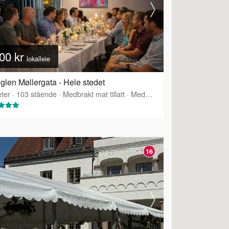
00 kr
lokalleie
glen Møllergata - Hele stedet
ter
·
103
stående
·
Medbrakt mat tillatt
·
Medbrakt drikke tillatt
·
Tilbyr 
16