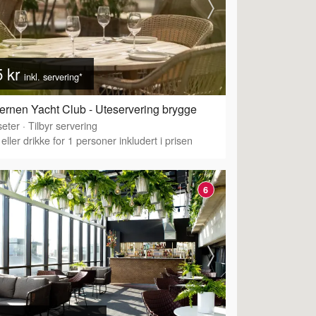
5 kr
inkl. servering*
ernen Yacht Club - Uteservering brygge
eter
·
Tilbyr servering
eller drikke for 1 personer inkludert i prisen
6