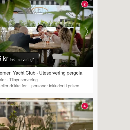
2
5 kr
inkl. servering*
ernen Yacht Club - Uteservering pergola
ter
·
Tilbyr servering
eller drikke for 1 personer inkludert i prisen
4