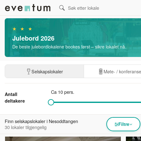
★ ★ ★
Julebord 2026
De beste julebordlokalene bookes først – sikre lokalet nå.
Selskapslokaler
Møte- / konferans
Ca 10 pers.
Antall
deltakere
Finn selskapslokaler i Nesoddtangen
Filtre
30 lokaler tilgjengelig