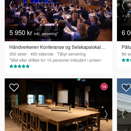
5 950 kr
6 0
inkl. servering*
Håndverkeren Konferanse og Selskapslokaler - Festsalen
Påfu
300
seter
·
450
stående
·
Tilbyr servering
86
se
*Mat eller drikke for 10 personer inkludert i prisen
15