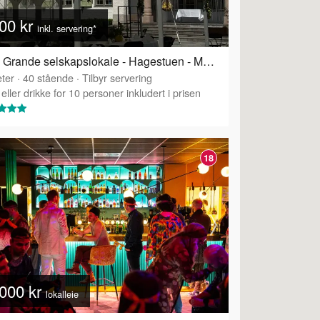
00 kr
inkl. servering*
Villa Grande selskapslokale - Hagestuen - Møter, konfirmasjoner og mindre selskap
ter
·
40
stående
·
Tilbyr servering
eller drikke for 10 personer inkludert i prisen
18
000 kr
lokalleie