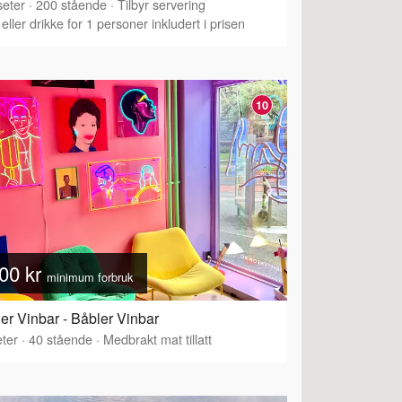
eter
·
200
stående
·
Tilbyr servering
eller drikke for 1 personer inkludert i prisen
10
00 kr
minimum forbruk
er Vinbar - Båbler Vinbar
ter
·
40
stående
·
Medbrakt mat tillatt