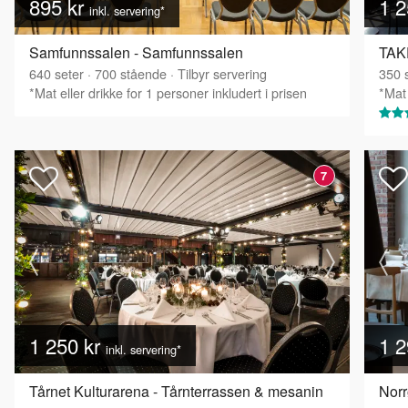
895 kr
1 2
inkl. servering*
Samfunnssalen - Samfunnssalen
TAKE
640
seter
·
700
stående
·
Tilbyr servering
350
s
*Mat eller drikke for 1 personer inkludert i prisen
*Mat 
7
1 250 kr
1 2
inkl. servering*
Tårnet Kulturarena - Tårnterrassen & mesanin
Norr