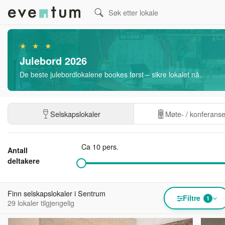
★ ★ ★
Julebord 2026
De beste julebordlokalene bookes først – sikre lokalet nå.
Selskapslokaler
Møte- / konferans
Ca 10 pers.
Antall
deltakere
Finn selskapslokaler i Sentrum
Filtre
1
29 lokaler tilgjengelig