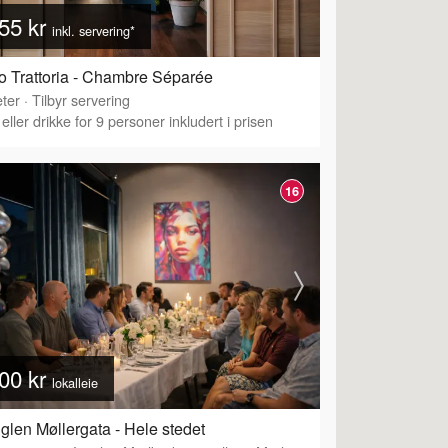
55 kr
inkl. servering*
o Trattoria - Chambre Séparée
ter
·
Tilbyr servering
eller drikke for 9 personer inkludert i prisen
16
00 kr
lokalleie
glen Møllergata - Hele stedet