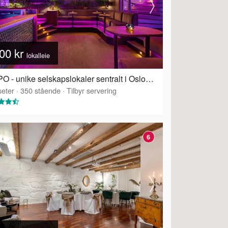
00 kr
lokalleie
HIPPO - unike selskapslokaler sentralt i Oslo - Hippo
eter
·
350
stående
·
Tilbyr servering
6