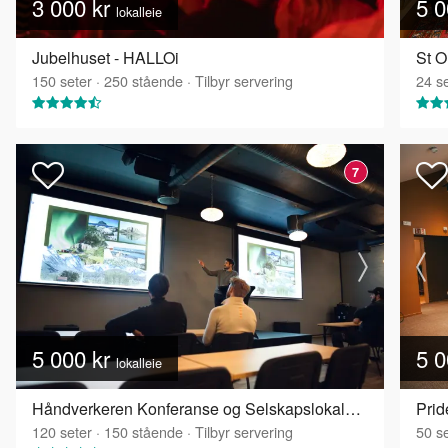
3 000 kr
5 0
lokalleie
Jubelhuset - HALLOi
St O
150
seter
·
250
stående
·
Tilbyr servering
24
se
7
5 000 kr
5 0
lokalleie
Håndverkeren Konferanse og Selskapslokaler - Galleriet
Prid
120
seter
·
150
stående
·
Tilbyr servering
50
se