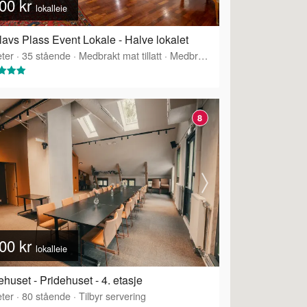
00 kr
lokalleie
lavs Plass Event Lokale - Halve lokalet
ter
·
35
stående
·
Medbrakt mat tillatt
·
Medbrakt drikke tillatt
8
00 kr
lokalleie
ehuset - Pridehuset - 4. etasje
ter
·
80
stående
·
Tilbyr servering