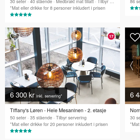
30
seter
·
40
stående
·
Medbrakt mat tillatt
·
Tilbyr servering
86
se
*Mat eller drikke for 8 personer inkludert i prisen
17
6 300 kr
6 4
inkl. servering*
Tiffany's Løren - Hele Mesaninen - 2. etasje
Nor
50
seter
·
35
stående
·
Tilbyr servering
30
se
*Mat eller drikke for 20 personer inkludert i prisen
*Mat 