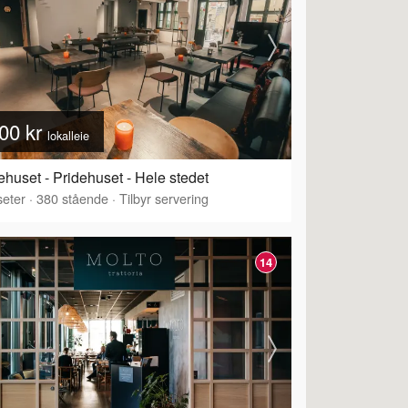
00 kr
lokalleie
ehuset - Pridehuset - Hele stedet
eter
·
380
stående
·
Tilbyr servering
14