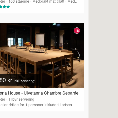
ter
·
103
stående
·
Medbrakt mat tillatt
·
Medbrakt drikke tillatt
·
Tilbyr 
18
80 kr
inkl. servering*
røna House - Ulvetanna Chambre Séparée
ter
·
Tilbyr servering
eller drikke for 1 personer inkludert i prisen