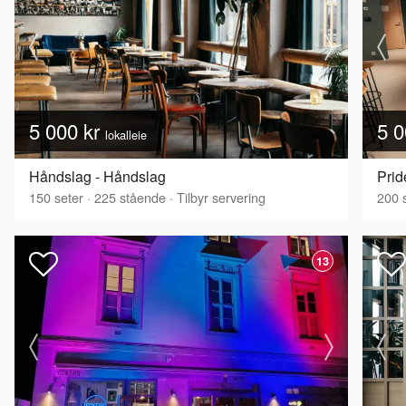
5 000 kr
5 0
lokalleie
Håndslag - Håndslag
Prid
150
seter
·
225
stående
·
Tilbyr servering
200
s
13