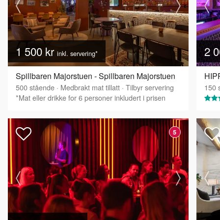
1 500 kr
2 0
inkl. servering*
Spillbaren Majorstuen - Spillbaren Majorstuen
500
stående
·
Medbrakt mat tillatt
·
Tilbyr servering
150
s
*Mat eller drikke for 6 personer inkludert i prisen
5