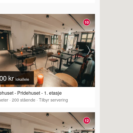
10
00 kr
lokalleie
ehuset - Pridehuset - 1. etasje
eter
·
200
stående
·
Tilbyr servering
12