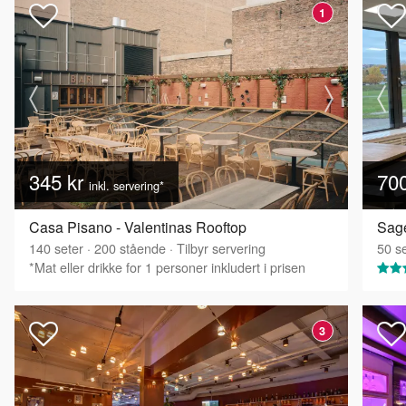
1
345 kr
70
inkl. servering*
Casa Pisano - Valentinas Rooftop
Sage
140
seter
·
200
stående
·
Tilbyr servering
50
se
*Mat eller drikke for 1 personer inkludert i prisen
3