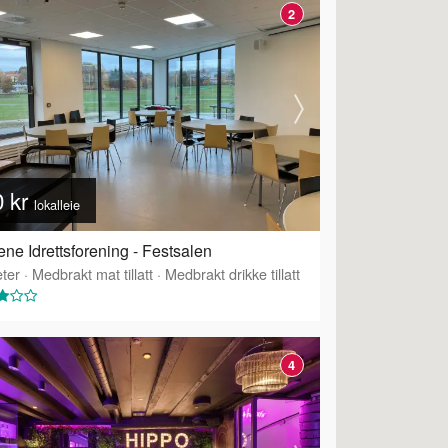
2
0 kr
lokalleie
ne Idrettsforening - Festsalen
ter
·
Medbrakt mat tillatt
·
Medbrakt drikke tillatt
4