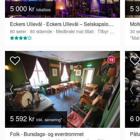
5 000 kr
5 3
lokalleie
Eckers Ullevål - Eckers Ullevål – Selskapslokale over to etasjer
Molt
80
seter
·
80
stående
·
Medbrakt mat tillatt
·
Tilbyr servering
30
se
*Mat 
15
5 592 kr
6 0
inkl. servering*
Folk - Bursdags- og eventrommet
Påfu