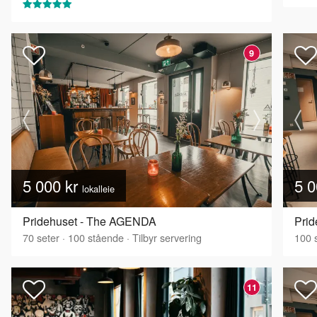
9
5 000 kr
5 0
lokalleie
Pridehuset - The AGENDA
Prid
70
seter
·
100
stående
·
Tilbyr servering
100
s
11