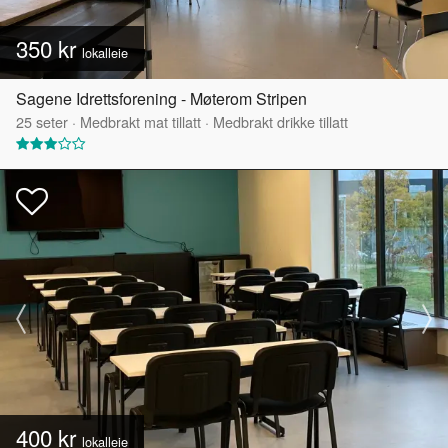
350 kr
lokalleie
Sagene Idrettsforening - Møterom Stripen
25
seter
·
Medbrakt mat tillatt
·
Medbrakt drikke tillatt
400 kr
lokalleie