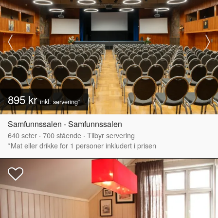
895 kr
inkl. servering*
Samfunnssalen - Samfunnssalen
640
seter
·
700
stående
·
Tilbyr servering
*Mat eller drikke for 1 personer inkludert i prisen