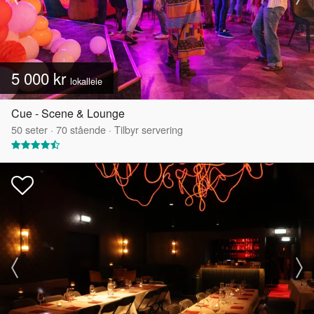
5 000 kr
lokalleie
Cue - Scene & Lounge
50
seter
·
70
stående
·
Tilbyr servering