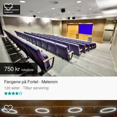
750 kr
lokalleie
Fangene på Fortet - Møterom
120
seter
·
Tilbyr servering