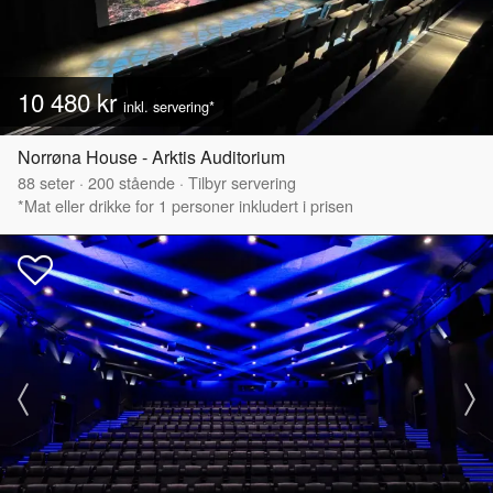
10 480 kr
inkl. servering*
Norrøna House - Arktis Auditorium
88
seter
·
200
stående
·
Tilbyr servering
*Mat eller drikke for 1 personer inkludert i prisen