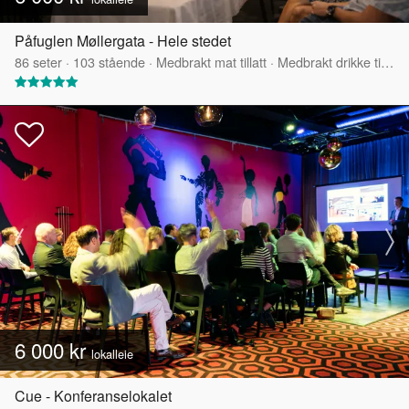
Påfuglen Møllergata - Hele stedet
86
seter
·
103
stående
·
Medbrakt mat tillatt
·
Medbrakt drikke tillatt
6 000 kr
lokalleie
Cue - Konferanselokalet