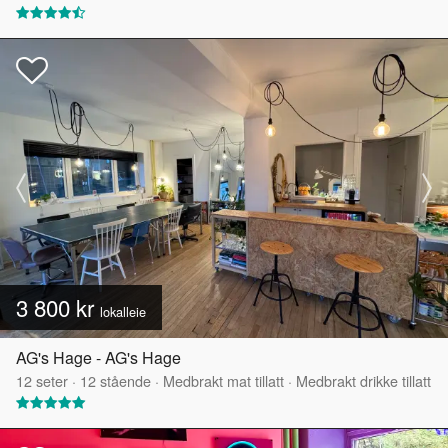
3 800 kr
lokalleie
AG's Hage - AG's Hage
12
seter
·
12
stående
·
Medbrakt mat tillatt
·
Medbrakt drikke tillatt