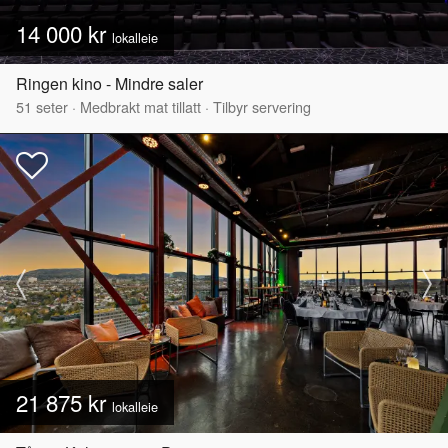
14 000 kr
lokalleie
Ringen kino - Mindre saler
51
seter
·
Medbrakt mat tillatt
·
Tilbyr servering
21 875 kr
lokalleie