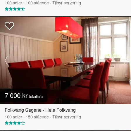
100
seter
·
100
stående
·
Tilbyr servering
7 000 kr
lokalleie
Folkvang Sagene - Hele Folkvang
100
seter
·
150
stående
·
Tilbyr servering