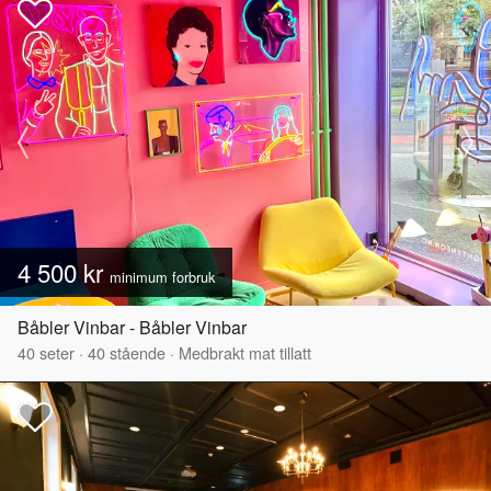
4 500 kr
minimum forbruk
Båbler Vinbar - Båbler Vinbar
40
seter
·
40
stående
·
Medbrakt mat tillatt