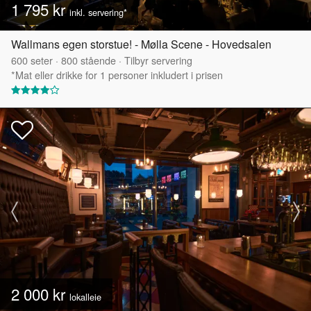
1 795 kr
inkl. servering*
Wallmans egen storstue! - Mølla Scene - Hovedsalen
600
seter
·
800
stående
·
Tilbyr servering
*Mat eller drikke for 1 personer inkludert i prisen
2 000 kr
lokalleie