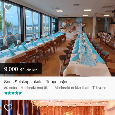
9 000 kr
lokalleie
Sens Selskapslokale - Toppetasjen
80
seter
·
Medbrakt mat tillatt
·
Medbrakt drikke tillatt
·
Tilbyr servering