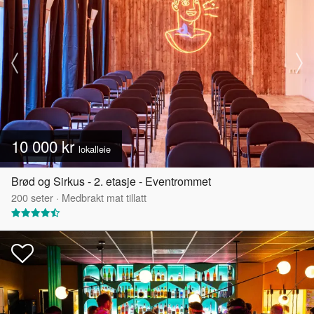
10 000 kr
lokalleie
Brød og Sirkus - 2. etasje - Eventrommet
200
seter
·
Medbrakt mat tillatt