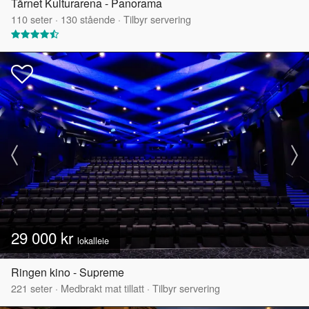
Tårnet Kulturarena - Panorama
110
seter
·
130
stående
·
Tilbyr servering
29 000 kr
lokalleie
Ringen kino - Supreme
221
seter
·
Medbrakt mat tillatt
·
Tilbyr servering