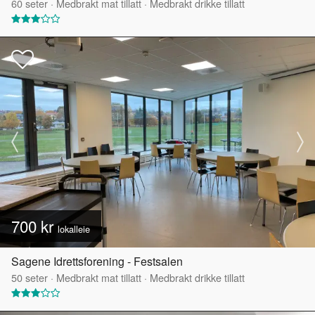
60
seter
·
Medbrakt mat tillatt
·
Medbrakt drikke tillatt
700 kr
lokalleie
Sagene Idrettsforening - Festsalen
50
seter
·
Medbrakt mat tillatt
·
Medbrakt drikke tillatt