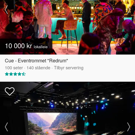
10 000 kr
lokalleie
Cue - Eventrommet "Redrum"
100
seter
·
140
stående
·
Tilbyr servering