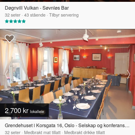
Døgnvill Vulkan - Søvnløs Bar
32
seter
·
43
stående
·
Tilbyr servering
2 700 kr
lokalleie
Grendehuset i Korsgata 16, Oslo - Selskap og konferanselokale
32
seter
·
Medbrakt mat tillatt
·
Medbrakt drikke tillatt