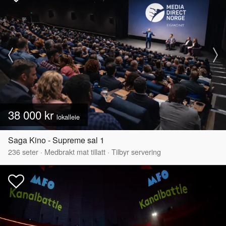
38 000 kr
lokalleie
Saga Kino - Supreme sal 1
236
seter
·
Medbrakt mat tillatt
·
Tilbyr servering