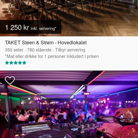
1 250 kr
inkl. servering*
TAKET Steen & Strøm - Hovedlokalet
350
seter
·
780
stående
·
Tilbyr servering
*Mat eller drikke for 1 personer inkludert i prisen