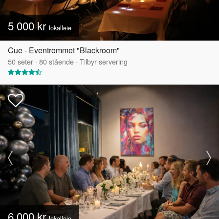
5 000 kr
lokalleie
Cue - Eventrommet "Blackroom"
50
seter
·
80
stående
·
Tilbyr servering
6 000 kr
lokalleie