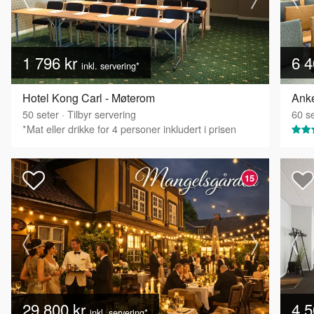
1 796 kr
6 4
inkl. servering*
Hotel Kong Carl - Møterom
Anke
50
seter
·
Tilbyr servering
60
se
*Mat eller drikke for 4 personer inkludert i prisen
15
29 800 kr
4 5
inkl. servering*