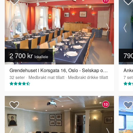
2 700 kr
79
lokalleie
Grendehuset i Korsgata 16, Oslo - Selskap og konferanselokale
Anke
32
seter
·
Medbrakt mat tillatt
·
Medbrakt drikke tillatt
7
set
13