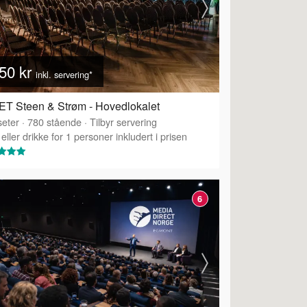
50 kr
inkl. servering*
T Steen & Strøm - Hovedlokalet
eter
·
780
stående
·
Tilbyr servering
eller drikke for 1 personer inkludert i prisen
6