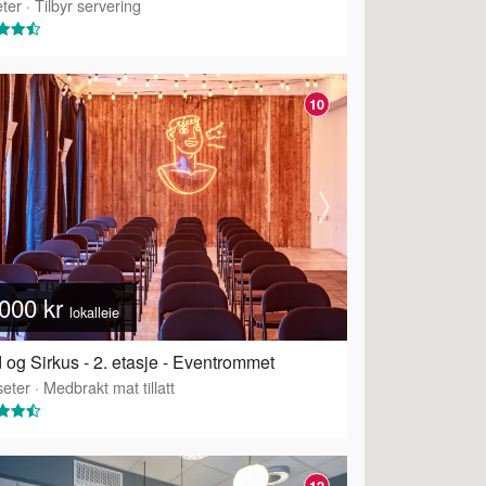
ter
·
Tilbyr servering
10
000 kr
lokalleie
 og Sirkus - 2. etasje - Eventrommet
eter
·
Medbrakt mat tillatt
12