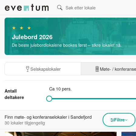
★ ★ ★
Julebord 2026
De beste julebordlokalene bookes først – sikre lokalet nå.
Selskapslokaler
Møte- / konferans
Ca 10 pers.
Antall
deltakere
Finn møte- og konferanselokaler i Sandefjord
Filtre
30 lokaler tilgjengelig