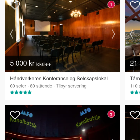
1
5 000 kr
21 
lokalleie
Håndverkeren Konferanse og Selskapslokaler - Industrisalen
Tårn
60
seter
·
80
stående
·
Tilbyr servering
110
s
3