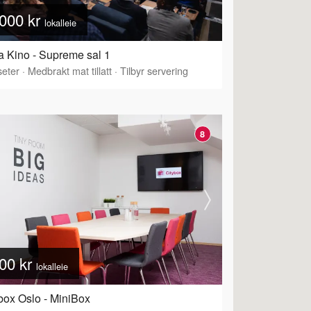
000 kr
lokalleie
 Kino - Supreme sal 1
eter
·
Tilbyr servering
·
Medbrakt mat tillatt
·
Tilbyr servering
8
00 kr
lokalleie
box Oslo - MiniBox