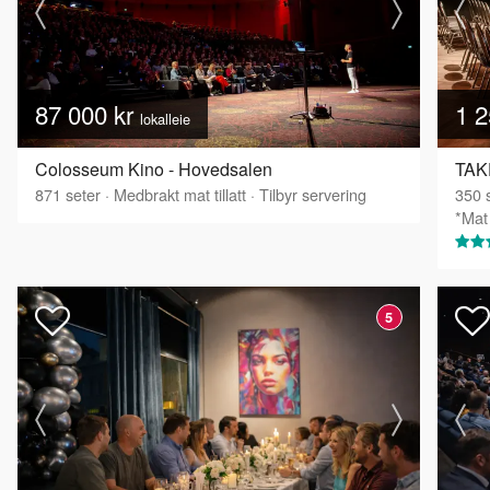
87 000 kr
1 2
lokalleie
Colosseum Kino - Hovedsalen
TAKE
871
seter
·
Medbrakt mat tillatt
·
Tilbyr servering
350
s
*Mat 
5