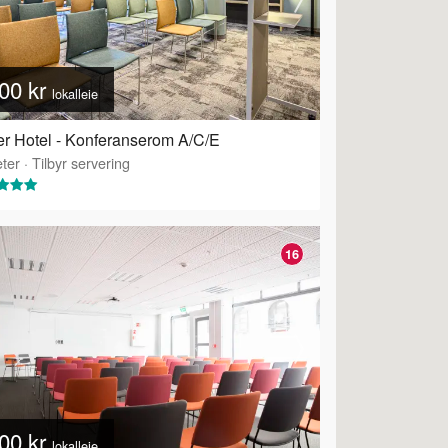
00 kr
lokalleie
r Hotel - Konferanserom A/C/E
ter
·
Tilbyr servering
16
00 kr
lokalleie