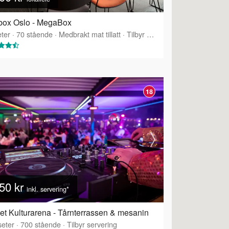
box Oslo - MegaBox
ter
·
70
stående
·
Medbrakt mat tillatt
·
Tilbyr servering
18
50 kr
inkl. servering*
et Kulturarena - Tårnterrassen & mesanin
eter
·
700
stående
·
Tilbyr servering