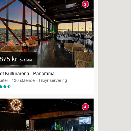
2
875 kr
lokalleie
et Kulturarena - Panorama
eter
·
130
stående
·
Tilbyr servering
4