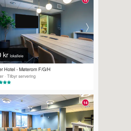
0 kr
lokalleie
r Hotel - Møterom F/G/H
er
·
Tilbyr servering
14