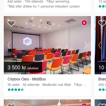
640
seter
·
700
stående
·
Tilbyr servering
12
se
*Mat eller drikke for 1 personer inkludert i prisen
9
3 500 kr
10 
lokalleie
Citybox Oslo - MidiBox
Brød
50
seter
·
50
stående
·
Medbrakt mat tillatt
·
Tilbyr servering
200
s
11