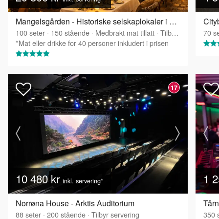
Mangelsgården - Historiske selskaplokaler i Oslo sentrum
City
100
seter
·
150
stående
·
Medbrakt mat tillatt
·
Tilbyr servering
70
se
*Mat eller drikke for 40 personer inkludert i prisen
17
10 480 kr
1 2
inkl. servering*
Norrøna House - Arktis Auditorium
Tårn
88
seter
·
200
stående
·
Tilbyr servering
350
s