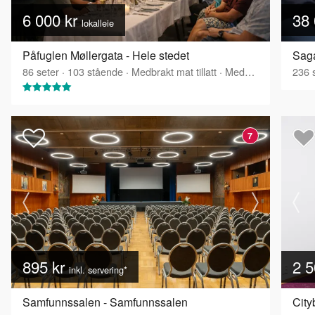
6 000 kr
38 
lokalleie
Påfuglen Møllergata - Hele stedet
Saga
86
seter
·
103
stående
·
Medbrakt mat tillatt
·
Medbrakt drikke tillatt
236
s
7
895 kr
2 5
inkl. servering*
Samfunnssalen - Samfunnssalen
City