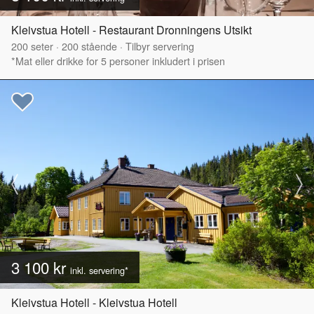
Kleivstua Hotell - Restaurant Dronningens Utsikt
200
seter
·
200
stående
·
Tilbyr servering
*Mat eller drikke for 5 personer inkludert i prisen
3 100 kr
inkl. servering*
Kleivstua Hotell - Kleivstua Hotell