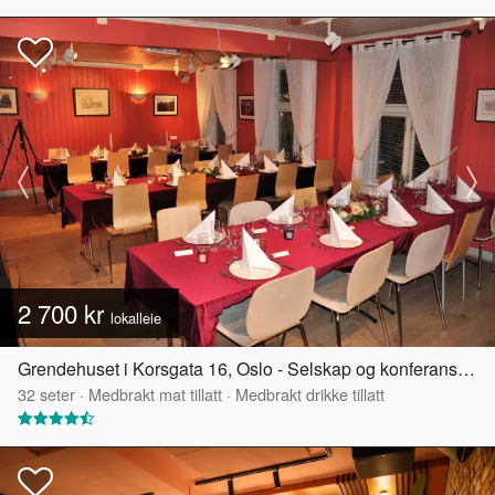
2 700 kr
lokalleie
Grendehuset i Korsgata 16, Oslo - Selskap og konferanselokale
32
seter
·
Medbrakt mat tillatt
·
Medbrakt drikke tillatt