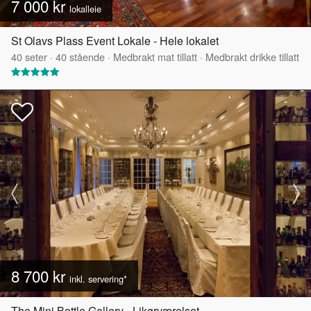
7 000 kr
lokalleie
St Olavs Plass Event Lokale - Hele lokalet
40
seter
·
40
stående
·
Medbrakt mat tillatt
·
Medbrakt drikke tillatt
8 700 kr
inkl. servering*
The Mini Bottle Gallery - Likørværelset