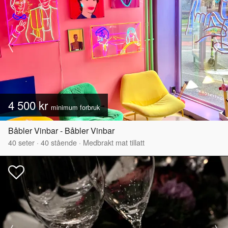
4 500 kr
minimum forbruk
Båbler Vinbar - Båbler Vinbar
40
seter
·
40
stående
·
Medbrakt mat tillatt