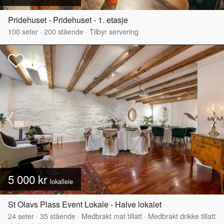
Pridehuset - Pridehuset - 1. etasje
100
seter
·
200
stående
·
Tilbyr servering
5 000 kr
lokalleie
St Olavs Plass Event Lokale - Halve lokalet
24
seter
·
35
stående
·
Medbrakt mat tillatt
·
Medbrakt drikke tillatt