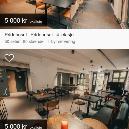
5 000 kr
lokalleie
Pridehuset - Pridehuset - 4. etasje
50
seter
·
80
stående
·
Tilbyr servering
5 000 kr
lokalleie