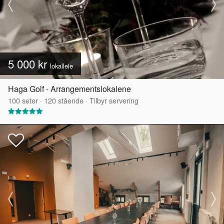
5 000 kr
lokalleie
Haga Golf - Arrangementslokalene
100
seter
·
120
stående
·
Tilbyr servering