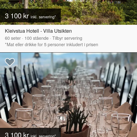
3 100 kr
inkl. servering*
Kleivstua Hotell - Villa Utsikten
60
seter
·
100
stående
·
Tilbyr servering
*Mat eller drikke for 5 personer inkludert i prisen
3 100 kr
inkl. servering*