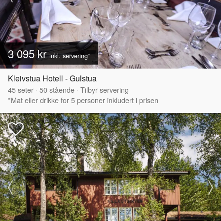
3 095 kr
inkl. servering*
Kleivstua Hotell - Gulstua
45
seter
·
50
stående
·
Tilbyr servering
*Mat eller drikke for 5 personer inkludert i prisen