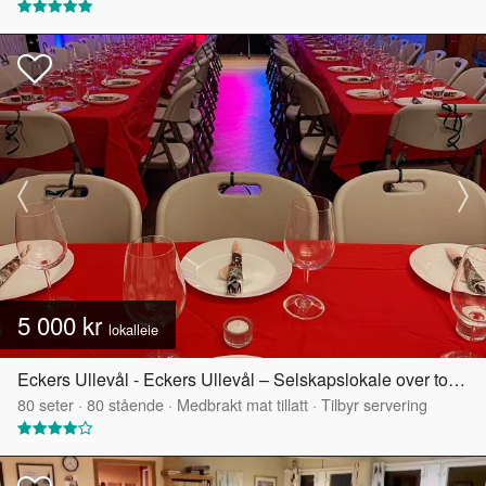
5 000 kr
lokalleie
Eckers Ullevål - Eckers Ullevål – Selskapslokale over to etasjer
80
seter
·
80
stående
·
Medbrakt mat tillatt
·
Tilbyr servering