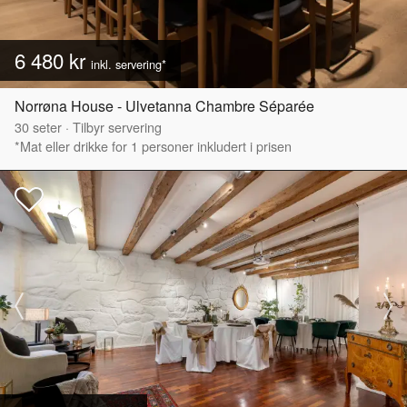
6 480 kr
inkl. servering*
Norrøna House - Ulvetanna Chambre Séparée
30
seter
·
Tilbyr servering
*Mat eller drikke for 1 personer inkludert i prisen