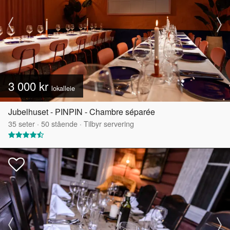
3 000 kr
lokalleie
Jubelhuset - PINPIN - Chambre séparée
35
seter
·
50
stående
·
Tilbyr servering