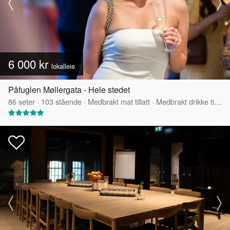
6 000 kr
lokalleie
Påfuglen Møllergata - Hele stedet
86
seter
·
103
stående
·
Medbrakt mat tillatt
·
Medbrakt drikke tillatt