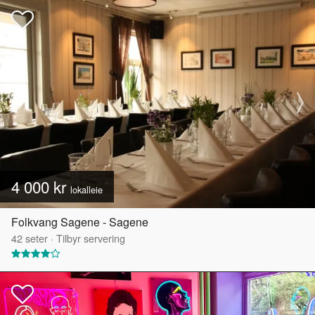
4 000 kr
lokalleie
Folkvang Sagene - Sagene
42
seter
·
Tilbyr servering