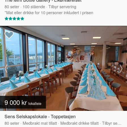
80
seter
·
100
stående
·
Tilbyr servering
*Mat eller drikke for 10 personer inkludert i prisen
9 000 kr
lokalleie
Sens Selskapslokale - Toppetasjen
80
seter
·
Medbrakt mat tillatt
·
Medbrakt drikke tillatt
·
Tilbyr servering