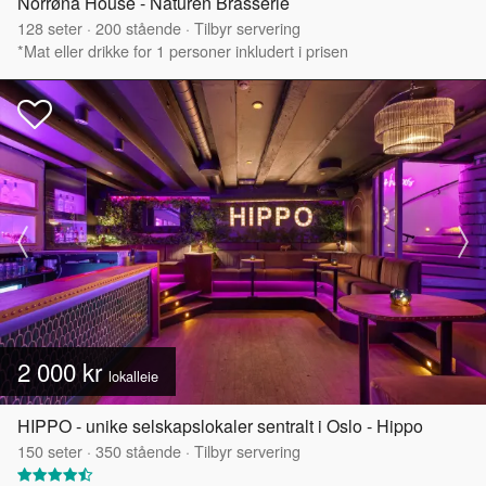
Norrøna House - Naturen Brasserie
128
seter
·
200
stående
·
Tilbyr servering
*Mat eller drikke for 1 personer inkludert i prisen
2 000 kr
lokalleie
HIPPO - unike selskapslokaler sentralt i Oslo - Hippo
150
seter
·
350
stående
·
Tilbyr servering