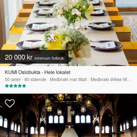
20 000 kr
minimum forbruk
KUMI Oslobukta - Hele lokalet
50
seter
·
80
stående
·
Medbrakt mat tillatt
·
Medbrakt drikke tillatt
·