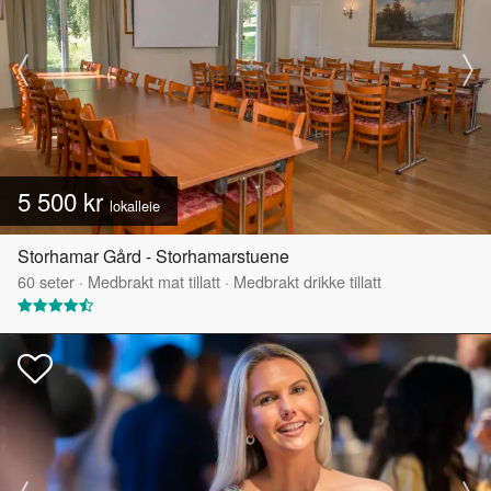
5 500 kr
lokalleie
Storhamar Gård - Storhamarstuene
60
seter
·
Medbrakt mat tillatt
·
Medbrakt drikke tillatt