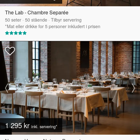
The Lab - Chambre Separée
50
seter
·
50
stående
·
Tilbyr servering
*Mat eller drikke for 5 personer inkludert i prisen
1 295 kr
inkl. servering*