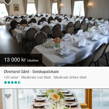
13 000 kr
lokalleie
Øverland Gård - Selskapslokale
100
seter
·
Medbrakt mat tillatt
·
Medbrakt drikke tillatt