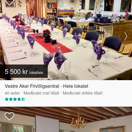
5 500 kr
lokalleie
Vestre Aker Frivilligsentral - Hele lokalet
40
seter
·
Medbrakt mat tillatt
·
Medbrakt drikke tillatt