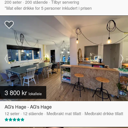
200
seter
·
200
stående
·
Tilbyr servering
*Mat eller drikke for 5 personer inkludert i prisen
3 800 kr
lokalleie
AG's Hage - AG's Hage
12
seter
·
12
stående
·
Medbrakt mat tillatt
·
Medbrakt drikke tillatt