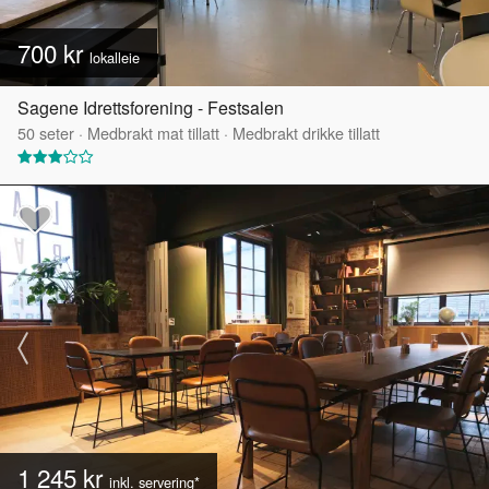
700 kr
lokalleie
Sagene Idrettsforening - Festsalen
50
seter
·
Medbrakt mat tillatt
·
Medbrakt drikke tillatt
1 245 kr
inkl. servering*