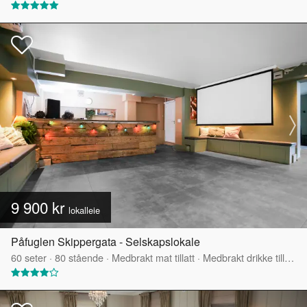
9 900 kr
lokalleie
Påfuglen Skippergata - Selskapslokale
60
seter
·
80
stående
·
Medbrakt mat tillatt
·
Medbrakt drikke tillatt
·