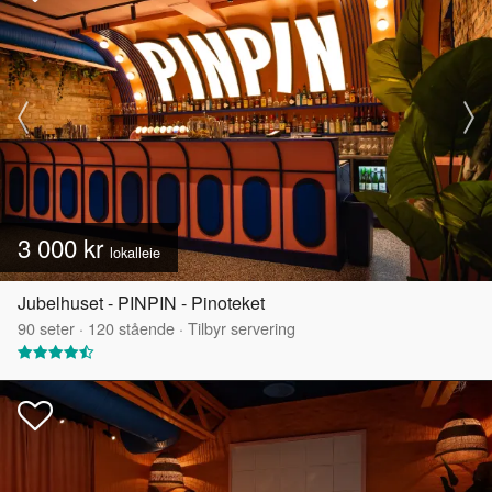
3 000 kr
lokalleie
Jubelhuset - PINPIN - Pinoteket
90
seter
·
120
stående
·
Tilbyr servering