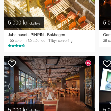
5 000 kr
5 0
lokalleie
Jubelhuset - PINPIN - Bakhagen
Gaml
100
seter
·
130
stående
·
Tilbyr servering
35
se
15
5 000 kr
5 0
lokalleie