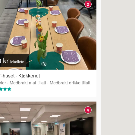
2
0 kr
lokalleie
-huset - Kjøkkenet
ter
·
Medbrakt mat tillatt
·
Medbrakt drikke tillatt
4