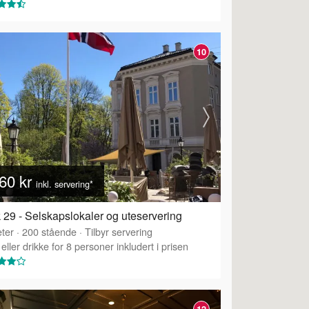
10
60 kr
inkl. servering*
 29 - Selskapslokaler og uteservering
ter
·
200
stående
·
Tilbyr servering
eller drikke for 8 personer inkludert i prisen
12