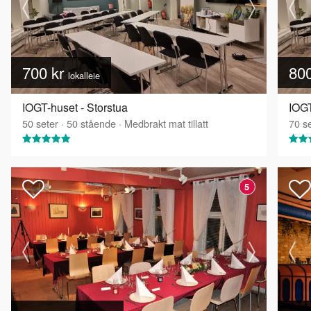
700 kr
80
lokalleie
IOGT-huset - Storstua
IOGT
50
seter
·
50
stående
·
Medbrakt mat tillatt
70
se
5