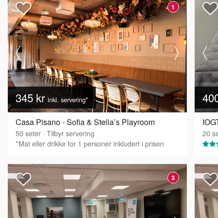
1
345 kr
40
inkl. servering*
Casa Pisano - Sofia & Stella’s Playroom
IOGT
50
seter
·
Tilbyr servering
20
se
*Mat eller drikke for 1 personer inkludert i prisen
3