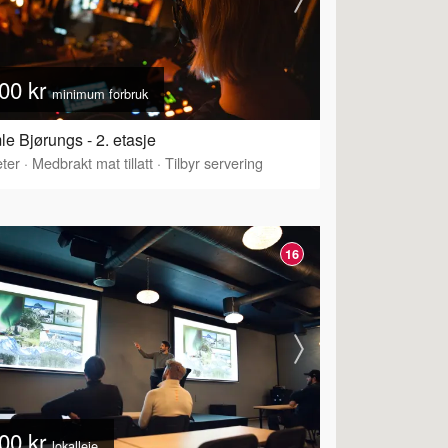
00 kr
minimum forbruk
e Bjørungs - 2. etasje
ter
·
Medbrakt mat tillatt
·
Tilbyr servering
16
00 kr
lokalleie