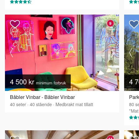
9
4 500 kr
4 7
minimum forbruk
Båbler Vinbar - Båbler Vinbar
Park
40
seter
·
40
stående
·
Medbrakt mat tillatt
80
se
*Mat 
11