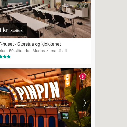
0 kr
lokalleie
-huset - Storstua og kjøkkenet
ter
·
50
stående
·
Medbrakt mat tillatt
6