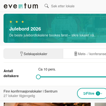
★ ★ ★
Julebord 2026
De beste julebordlokalene bookes først – sikre lokalet nå.
Selskapslokaler
Møte- / konferans
Ca 10 pers.
Antall
deltakere
Finn konfirmasjonslokaler i Sentrum
Filtre
1
27 lokaler tilgjengelig