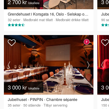
2 700 kr
3 0
lokalleie
Grendehuset i Korsgata 16, Oslo - Selskap og konferanselokale
Jube
32
seter
·
Medbrakt mat tillatt
·
Medbrakt drikke tillatt
90
se
7
3 000 kr
3 0
lokalleie
Jubelhuset - PINPIN - Chambre séparée
Jube
35
seter
·
50
stående
·
Tilbyr servering
150
s