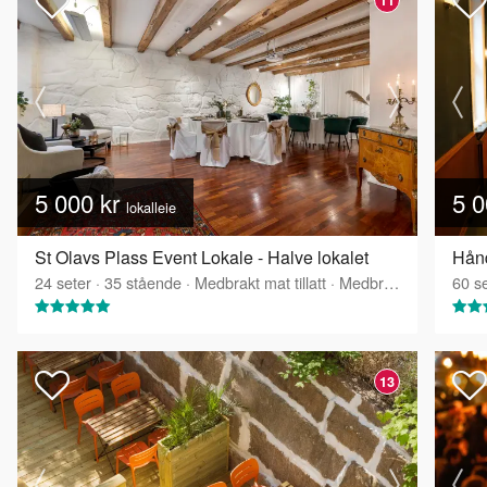
5 000 kr
5 0
lokalleie
St Olavs Plass Event Lokale - Halve lokalet
24
seter
·
35
stående
·
Medbrakt mat tillatt
·
Medbrakt drikke tillatt
60
se
13