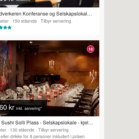
Håndverkeren Konferanse og Selskapslokaler - Galleriet
eter
·
150
stående
·
Tilbyr servering
18
60 kr
inkl. servering*
Alex Sushi Solli Plass - Selskapslokale - kjelleren
ter
·
Tilbyr servering
·
130
stående
·
Tilbyr servering
eller drikke for 8 personer inkludert i prisen