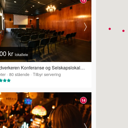
00 kr
lokalleie
Håndverkeren Konferanse og Selskapslokaler - Industrisalen
ter
·
80
stående
·
Tilbyr servering
14