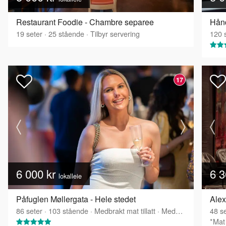
Restaurant Foodie - Chambre separee
19
seter
·
25
stående
·
Tilbyr servering
120
s
17
6 000 kr
6 3
lokalleie
Påfuglen Møllergata - Hele stedet
86
seter
·
103
stående
·
Medbrakt mat tillatt
·
Medbrakt drikke tillatt
48
se
*Mat 