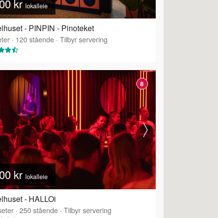
00 kr
lokalleie
lhuset - PINPIN - Pinoteket
ter
·
120
stående
·
Tilbyr servering
8
00 kr
lokalleie
lhuset - HALLOi
eter
·
250
stående
·
Tilbyr servering