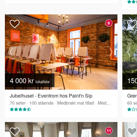
9
4 000 kr
15
lokalleie
Jubelhuset - Eventrom hos Paint'n Sip
70
seter
·
100
stående
·
Medbrakt mat tillatt
·
Medbrakt drikke tillatt
60
se
11