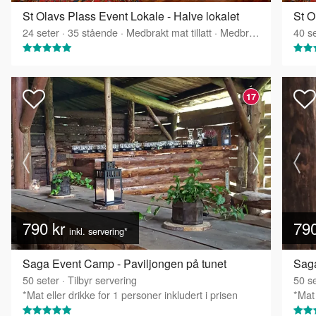
St Olavs Plass Event Lokale - Halve lokalet
St O
24
seter
·
35
stående
·
Medbrakt mat tillatt
·
Medbrakt drikke tillatt
40
se
17
790 kr
79
inkl. servering*
Saga Event Camp - Paviljongen på tunet
Saga
50
seter
·
Tilbyr servering
50
se
*Mat eller drikke for 1 personer inkludert i prisen
*Mat 