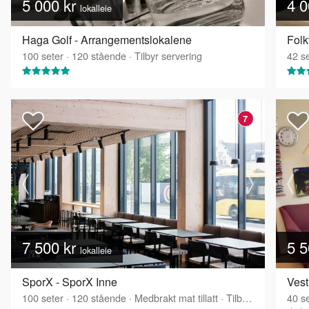
5 000 kr
4 0
lokalleie
Haga Golf - Arrangementslokalene
Fol
100
seter
·
120
stående
·
Tilbyr servering
42
se
7
7 500 kr
5 5
lokalleie
SporX - SporX Inne
Vest
100
seter
·
120
stående
·
Medbrakt mat tillatt
·
Tilbyr servering
40
se