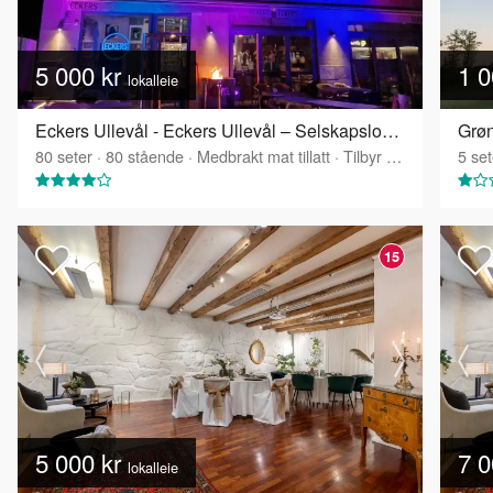
5 000 kr
1 0
lokalleie
Eckers Ullevål - Eckers Ullevål – Selskapslokale over to etasjer
Grøn
80
seter
·
80
stående
·
Medbrakt mat tillatt
·
Tilbyr servering
5
set
15
5 000 kr
7 0
lokalleie