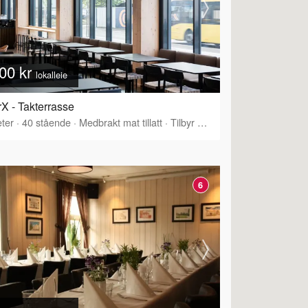
00 kr
lokalleie
X - Takterrasse
ter
·
40
stående
·
Medbrakt mat tillatt
·
Tilbyr servering
6