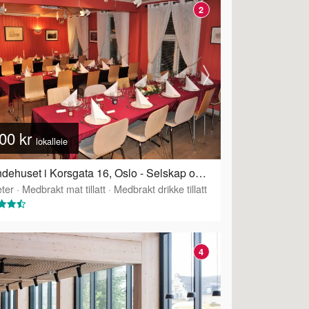
2
00 kr
lokalleie
Grendehuset i Korsgata 16, Oslo - Selskap og konferanselokale
ter
·
Tilbyr servering
·
Medbrakt mat tillatt
·
Medbrakt drikke tillatt
4