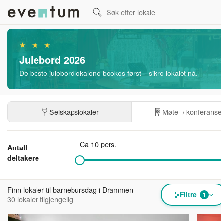
★ ★ ★
Julebord 2026
De beste julebordlokalene bookes først – sikre lokalet nå.
Selskapslokaler
Møte- / konferans
Ca 10 pers.
Antall
deltakere
Finn lokaler til barnebursdag i Drammen
Filtre
1
30 lokaler tilgjengelig