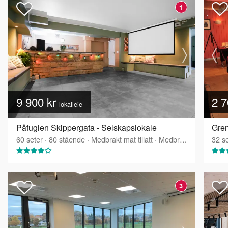
1
9 900 kr
2 7
lokalleie
Påfuglen Skippergata - Selskapslokale
60
seter
·
80
stående
·
Medbrakt mat tillatt
·
Medbrakt drikke tillatt
32
se
3