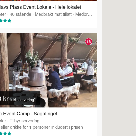
lavs Plass Event Lokale - Hele lokalet
ter
·
40
stående
·
Medbrakt mat tillatt
·
Medbrakt drikke tillatt
18
0 kr
inkl. servering*
 Event Camp - Sagatinget
ter
·
Tilbyr servering
eller drikke for 1 personer inkludert i prisen