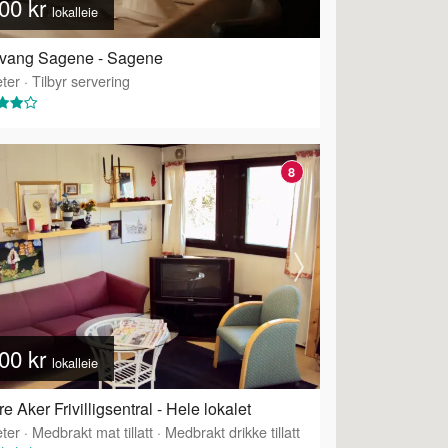
00 kr
lokalleie
kvang Sagene - Sagene
ter
·
Tilbyr servering
8
00 kr
lokalleie
re Aker Frivilligsentral - Hele lokalet
ter
·
Medbrakt mat tillatt
·
Medbrakt drikke tillatt