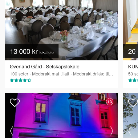
13 000 kr
20 
lokalleie
Øverland Gård - Selskapslokale
KUMI
100
seter
·
Medbrakt mat tillatt
·
Medbrakt drikke tillatt
50
se
13