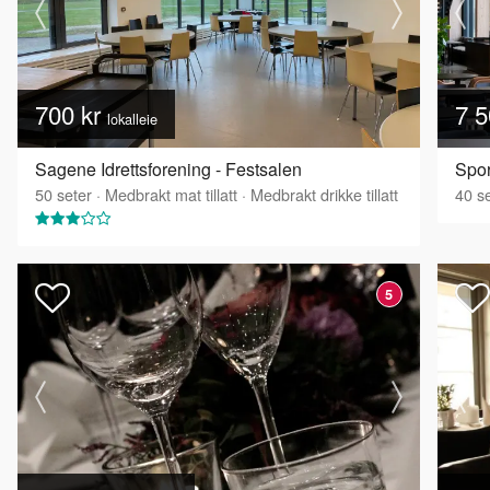
700 kr
7 5
lokalleie
Sagene Idrettsforening - Festsalen
Spor
50
seter
·
Medbrakt mat tillatt
·
Medbrakt drikke tillatt
40
se
5