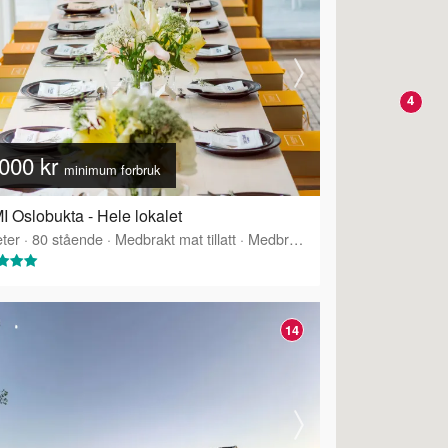
4
000 kr
minimum forbruk
 Oslobukta - Hele lokalet
ter
·
80
stående
·
Medbrakt mat tillatt
·
Medbrakt drikke tillatt
·
Tilbyr s
14