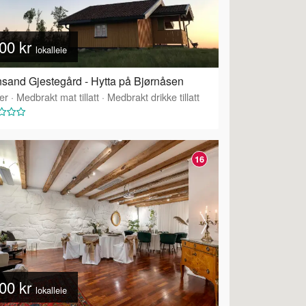
00 kr
lokalleie
sand Gjestegård - Hytta på Bjørnåsen
er
·
Medbrakt mat tillatt
·
Medbrakt drikke tillatt
16
00 kr
lokalleie