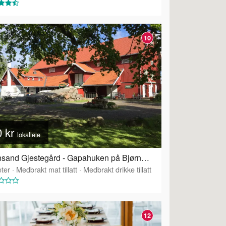
10
0 kr
lokalleie
Grønsand Gjestegård - Gapahuken på Bjørnåsen
ter
·
Tilbyr servering
·
Medbrakt mat tillatt
·
Medbrakt drikke tillatt
12