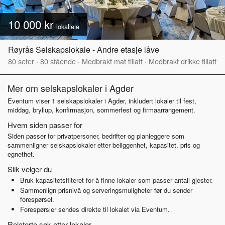
10 000 kr
lokalleie
Røyrås Selskapslokale - Andre etasje låve
80
seter
·
80
stående
·
Medbrakt mat tillatt
·
Medbrakt drikke tillatt
Mer om selskapslokaler i Agder
Eventum viser 1 selskapslokaler i Agder, inkludert lokaler til fest,
middag, bryllup, konfirmasjon, sommerfest og firmaarrangement.
Hvem siden passer for
Siden passer for privatpersoner, bedrifter og planleggere som
sammenligner selskapslokaler etter beliggenhet, kapasitet, pris og
egnethet.
Slik velger du
Bruk kapasitetsfilteret for å finne lokaler som passer antall gjester.
Sammenlign prisnivå og serveringsmuligheter før du sender
forespørsel.
Forespørsler sendes direkte til lokalet via Eventum.
Relaterte søk etter lokaler