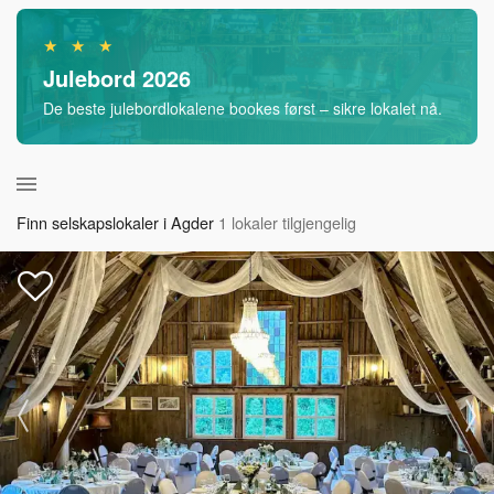
★ ★ ★
Julebord 2026
De beste julebordlokalene bookes først – sikre lokalet nå.
Finn selskapslokaler i Agder
1 lokaler tilgjengelig