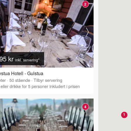
2
95 kr
inkl. servering*
vstua Hotell - Gulstua
ter
·
50
stående
·
Tilbyr servering
eller drikke for 5 personer inkludert i prisen
4
1