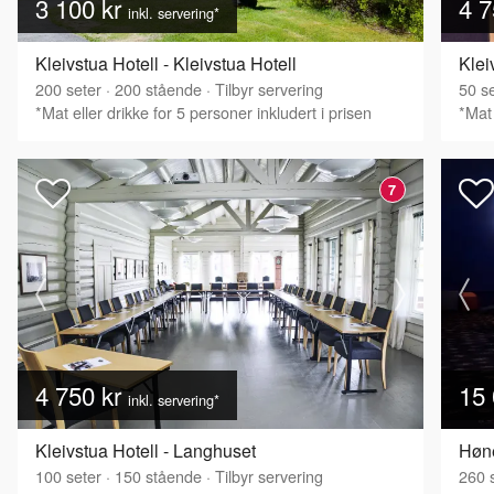
3 100 kr
4 7
inkl. servering*
Kleivstua Hotell - Kleivstua Hotell
Klei
200
seter
·
200
stående
·
Tilbyr servering
50
se
*Mat eller drikke for 5 personer inkludert i prisen
*Mat 
7
4 750 kr
15 
inkl. servering*
Kleivstua Hotell - Langhuset
Høne
100
seter
·
150
stående
·
Tilbyr servering
260
s