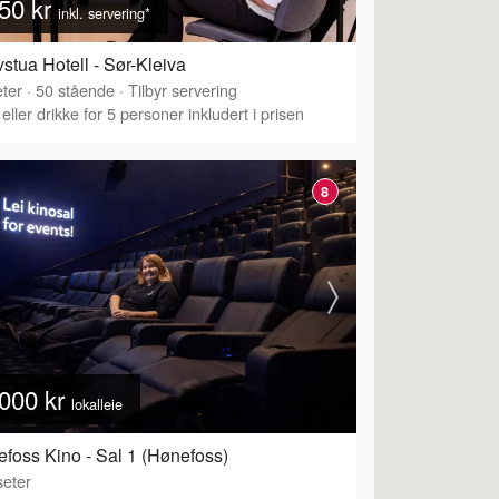
50 kr
inkl. servering*
vstua Hotell - Sør-Kleiva
ter
·
50
stående
·
Tilbyr servering
eller drikke for 5 personer inkludert i prisen
8
000 kr
lokalleie
foss Kino - Sal 1 (Hønefoss)
eter