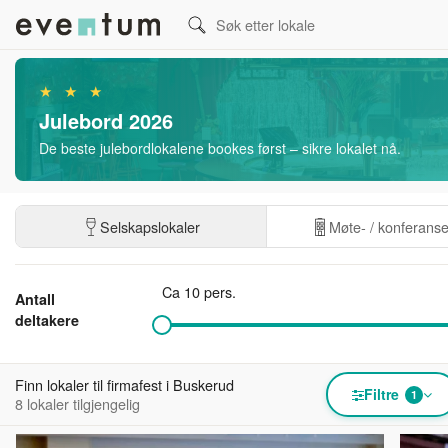
★ ★ ★
Julebord 2026
De beste julebordlokalene bookes først – sikre lokalet nå.
Selskapslokaler
Møte- / konferans
Ca 10 pers.
Antall
deltakere
Finn lokaler til firmafest i Buskerud
Filtre
1
8 lokaler tilgjengelig