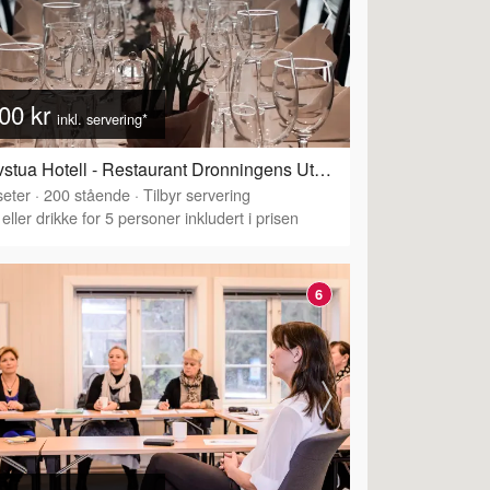
00 kr
inkl. servering*
Kleivstua Hotell - Restaurant Dronningens Utsikt
eter
·
200
stående
·
Tilbyr servering
eller drikke for 5 personer inkludert i prisen
6