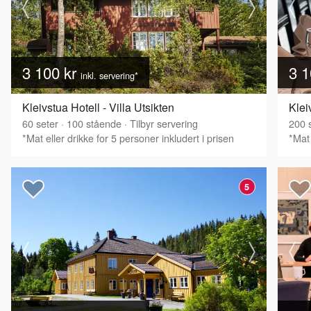
3 100 kr
3 1
inkl. servering*
Kleivstua Hotell - Villa Utsikten
60
seter
·
100
stående
·
Tilbyr servering
200
s
*Mat eller drikke for 5 personer inkludert i prisen
*Mat 
5