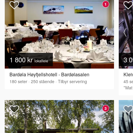
1
1 800 kr
3 0
lokalleie
Bardøla Høyfjellshotell - Bardølasalen
Klei
180
seter
·
250
stående
·
Tilbyr servering
45
se
*Mat 
3