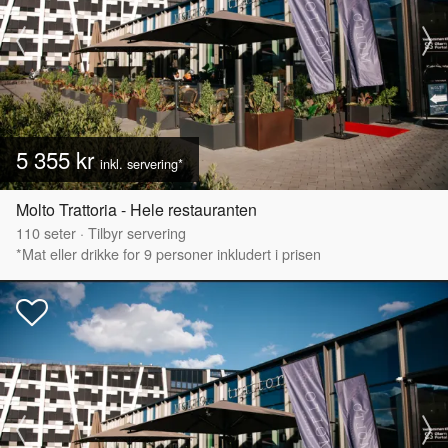
5 355 kr
inkl. servering*
Molto Trattoria - Hele restauranten
110
seter
·
Tilbyr servering
*Mat eller drikke for 9 personer inkludert i prisen