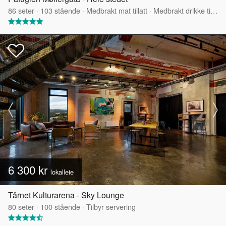
86
seter
·
103
stående
·
Medbrakt mat tillatt
·
Medbrakt drikke tillatt
6 300 kr
lokalleie
Tårnet Kulturarena - Sky Lounge
80
seter
·
100
stående
·
Tilbyr servering