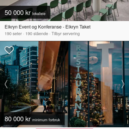
50 000 kr
lokalleie
Eikryn Event og Konferanse - Eikryn Taket
190
seter
·
190
stående
·
Tilbyr servering
80 000 kr
minimum forbruk