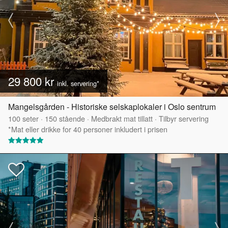
29 800 kr
inkl. servering*
Mangelsgården - Historiske selskaplokaler i Oslo sentrum
100
seter
·
150
stående
·
Medbrakt mat tillatt
·
Tilbyr servering
*Mat eller drikke for 40 personer inkludert i prisen