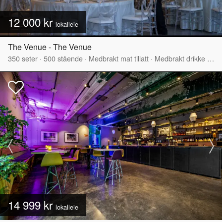
12 000 kr
lokalleie
The Venue - The Venue
350
seter
·
500
stående
·
Medbrakt mat tillatt
·
Medbrakt drikke tillatt
14 999 kr
lokalleie