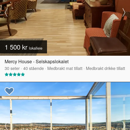
1 500 kr
lokalleie
Mercy House - Selskapslokalet
30
seter
·
40
stående
·
Medbrakt mat tillatt
·
Medbrakt drikke tillatt