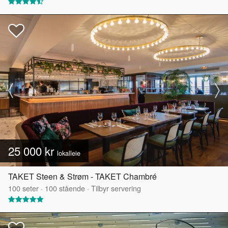
25 000 kr
lokalleie
TAKET Steen & Strøm - TAKET Chambré
100
seter
·
100
stående
·
Tilbyr servering