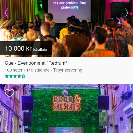
10 000 kr
lokalleie
Cue - Eventrommet "Redrum"
100
seter
·
140
stående
·
Tilbyr servering