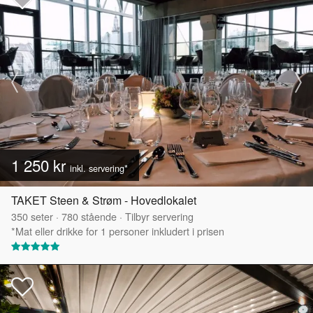
1 250 kr
inkl. servering*
TAKET Steen & Strøm - Hovedlokalet
350
seter
·
780
stående
·
Tilbyr servering
*Mat eller drikke for 1 personer inkludert i prisen