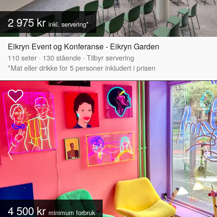
2 975 kr
inkl. servering*
Eikryn Event og Konferanse - Eikryn Garden
110
seter
·
130
stående
·
Tilbyr servering
*Mat eller drikke for 5 personer inkludert i prisen
4 500 kr
minimum forbruk