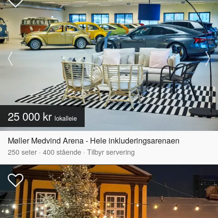
25 000 kr
lokalleie
Møller Medvind Arena - Hele inkluderingsarenaen
250
seter
·
400
stående
·
Tilbyr servering