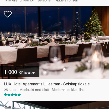
1 000 kr
lokalleie
LUX Hotel Apartments Lillestrøm - Selskapslokale
25
seter
·
Medbrakt mat tillatt
·
Medbrakt drikke tillatt