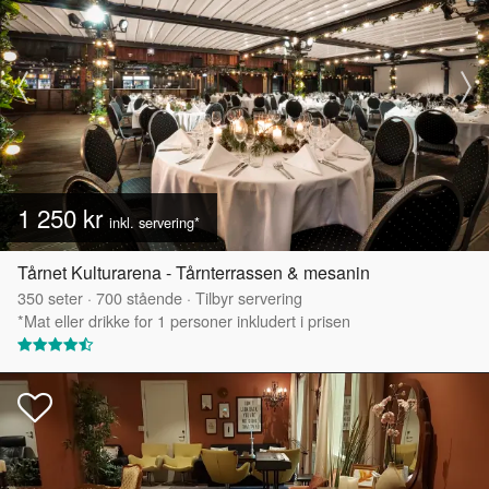
1 250 kr
inkl. servering*
Tårnet Kulturarena - Tårnterrassen & mesanin
350
seter
·
700
stående
·
Tilbyr servering
*Mat eller drikke for 1 personer inkludert i prisen