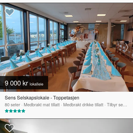
9 000 kr
lokalleie
Sens Selskapslokale - Toppetasjen
80
seter
·
Medbrakt mat tillatt
·
Medbrakt drikke tillatt
·
Tilbyr servering