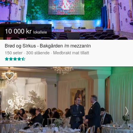
10 000 kr
lokalleie
Brød og Sirkus - Bakgården /m mezzanin
150
seter
·
300
stående
·
Medbrakt mat tillatt