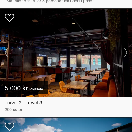
*Mat eller drikke for 5 personer inkludert i prisen
5 000 kr
lokalleie
Torvet 3 - Torvet 3
200
seter