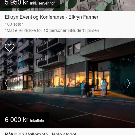
5 950 kr
inkl. servering*
Eikryn Event og Konferanse - Eikryn Farmer
100
seter
*Mat eller drikke for 10 personer inkludert i prisen
6 000 kr
lokalleie
Påfuglen Møllergata - Hele stedet