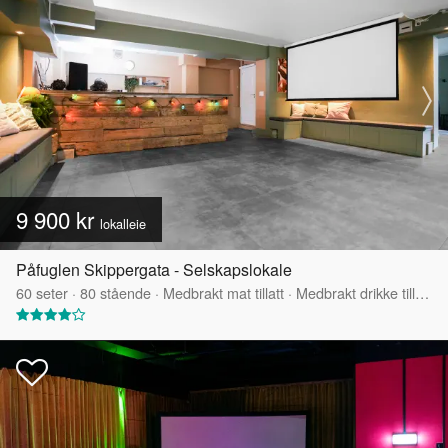
9 900 kr
lokalleie
Påfuglen Skippergata - Selskapslokale
60
seter
·
80
stående
·
Medbrakt mat tillatt
·
Medbrakt drikke tillatt
·