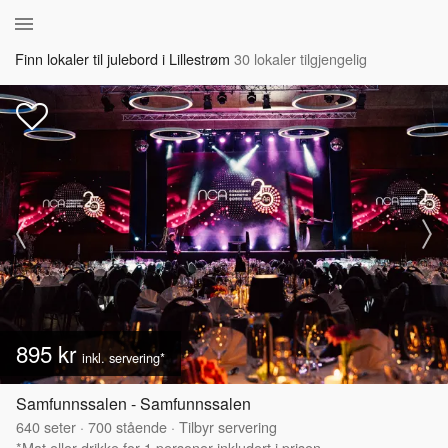
Finn lokaler til julebord i Lillestrøm
30 lokaler tilgjengelig
895 kr
inkl. servering*
Samfunnssalen - Samfunnssalen
640
seter
·
700
stående
·
Tilbyr servering
*Mat eller drikke for 1 personer inkludert i prisen