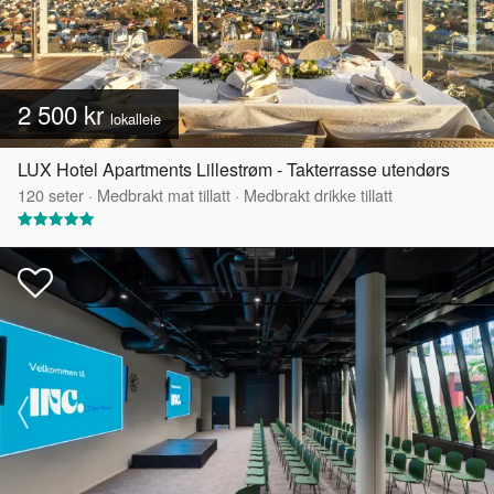
2 500 kr
lokalleie
LUX Hotel Apartments Lillestrøm - Takterrasse utendørs
120
seter
·
Medbrakt mat tillatt
·
Medbrakt drikke tillatt