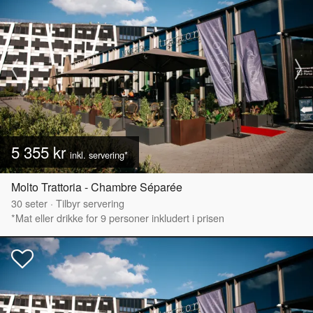
5 355 kr
inkl. servering*
Molto Trattoria - Chambre Séparée
30
seter
·
Tilbyr servering
*Mat eller drikke for 9 personer inkludert i prisen