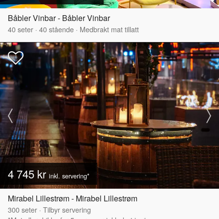
Båbler Vinbar - Båbler Vinbar
40
seter
·
40
stående
·
Medbrakt mat tillatt
4 745 kr
inkl. servering*
Mirabel Lillestrøm - Mirabel Lillestrøm
300
seter
·
Tilbyr servering