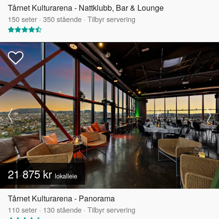
Tårnet Kulturarena - Nattklubb, Bar & Lounge
150
seter
·
350
stående
·
Tilbyr servering
21 875 kr
lokalleie
Tårnet Kulturarena - Panorama
110
seter
·
130
stående
·
Tilbyr servering