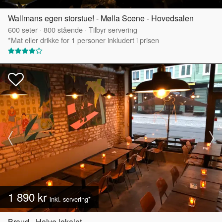
Wallmans egen storstue! - Mølla Scene - Hovedsalen
600
seter
·
800
stående
·
Tilbyr servering
*Mat eller drikke for 1 personer inkludert i prisen
1 890 kr
inkl. servering*
Braud - Halve lokalet