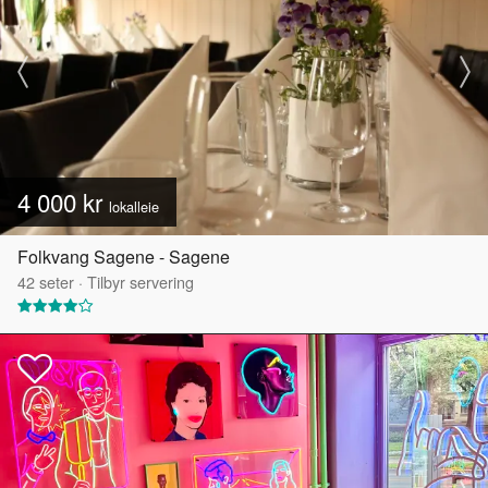
4 000 kr
lokalleie
Folkvang Sagene - Sagene
42
seter
·
Tilbyr servering