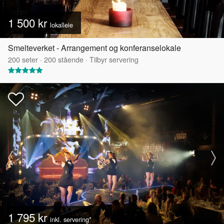
1 500 kr
lokalleie
Smelteverket - Arrangement og konferanselokale
200
seter
·
200
stående
·
Tilbyr servering
1 795 kr
inkl. servering*