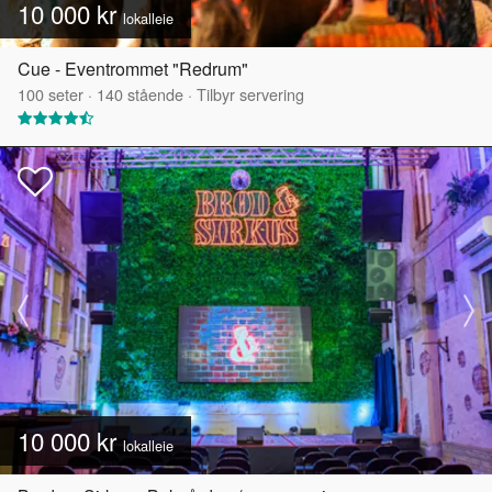
10 000 kr
lokalleie
Cue - Eventrommet "Redrum"
100
seter
·
140
stående
·
Tilbyr servering
10 000 kr
lokalleie