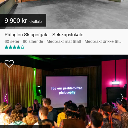
9 900 kr
lokalleie
Påfuglen Skippergata - Selskapslokale
60
seter
·
80
stående
·
Medbrakt mat tillatt
·
Medbrakt drikke tillatt
·