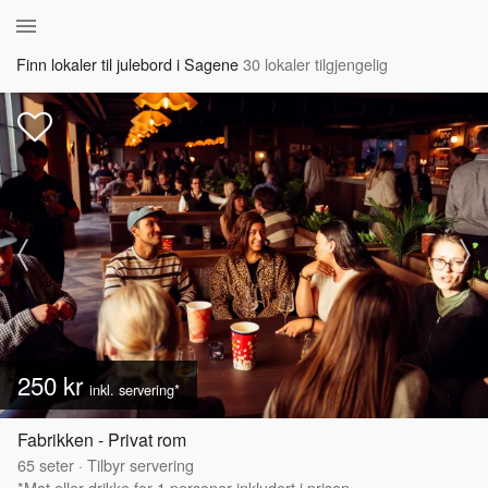
Finn lokaler til julebord i Sagene
30 lokaler tilgjengelig
250 kr
inkl. servering*
Fabrikken - Privat rom
65
seter
·
Tilbyr servering
*Mat eller drikke for 1 personer inkludert i prisen