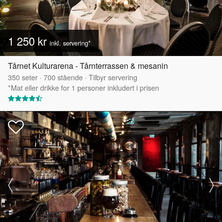
1 250 kr
inkl. servering*
Tårnet Kulturarena - Tårnterrassen & mesanin
350
seter
·
700
stående
·
Tilbyr servering
*Mat eller drikke for 1 personer inkludert i prisen