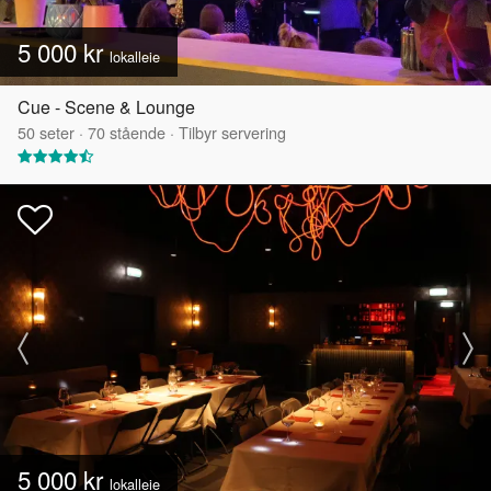
5 000 kr
lokalleie
Cue - Scene & Lounge
50
seter
·
70
stående
·
Tilbyr servering
5 000 kr
lokalleie