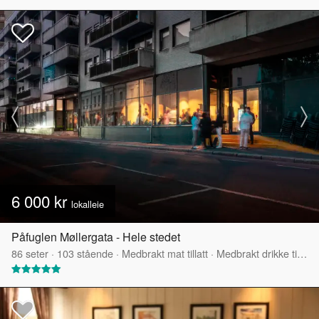
6 000 kr
lokalleie
Påfuglen Møllergata - Hele stedet
86
seter
·
103
stående
·
Medbrakt mat tillatt
·
Medbrakt drikke tillatt