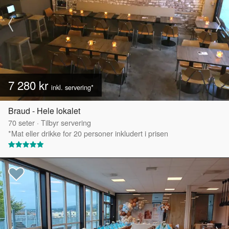
7 280 kr
inkl. servering*
Braud - Hele lokalet
70
seter
·
Tilbyr servering
*Mat eller drikke for 20 personer inkludert i prisen