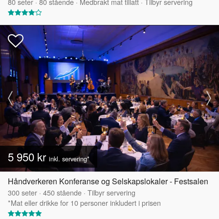
80
seter
·
80
stående
·
Medbrakt mat tillatt
·
Tilbyr servering
5 950 kr
inkl. servering*
Håndverkeren Konferanse og Selskapslokaler - Festsalen
300
seter
·
450
stående
·
Tilbyr servering
*Mat eller drikke for 10 personer inkludert i prisen