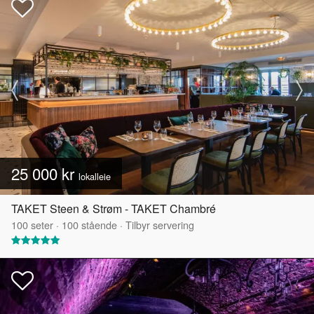
25 000 kr
lokalleie
TAKET Steen & Strøm - TAKET Chambré
100
seter
·
100
stående
·
Tilbyr servering