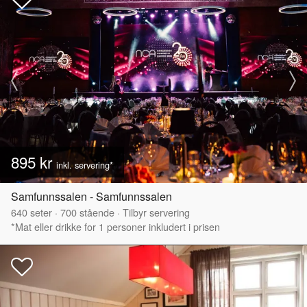
895 kr
inkl. servering*
Samfunnssalen - Samfunnssalen
640
seter
·
700
stående
·
Tilbyr servering
*Mat eller drikke for 1 personer inkludert i prisen