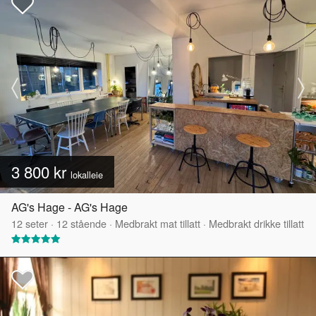
3 800 kr
lokalleie
AG's Hage - AG's Hage
12
seter
·
12
stående
·
Medbrakt mat tillatt
·
Medbrakt drikke tillatt