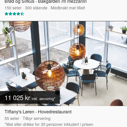
Brød og Sirkus - Bakgården /m mezzanin
150
seter
·
300
stående
·
Medbrakt mat tillatt
11 025 kr
inkl. servering*
Tiffany's Løren - Hovedrestaurant
55
seter
·
Tilbyr servering
*Mat eller drikke for 35 personer inkludert i prisen