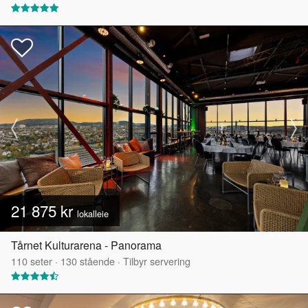
21 875 kr
lokalleie
Tårnet Kulturarena - Panorama
110
seter
·
130
stående
·
Tilbyr servering