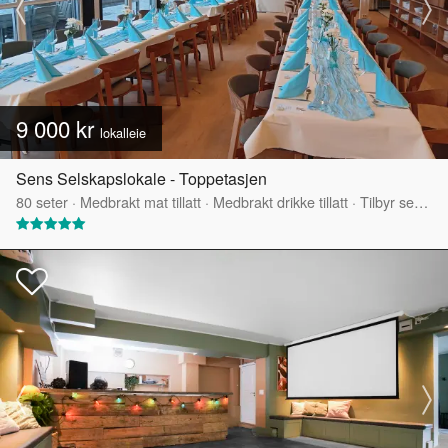
9 000 kr
lokalleie
Sens Selskapslokale - Toppetasjen
80
seter
·
Medbrakt mat tillatt
·
Medbrakt drikke tillatt
·
Tilbyr servering