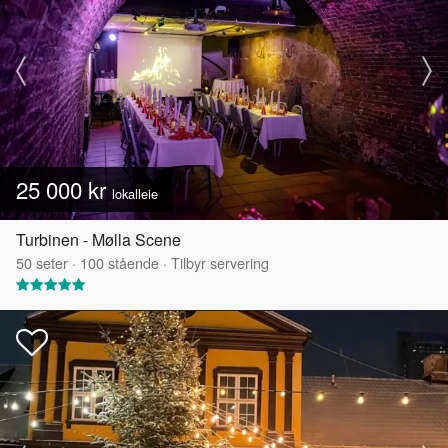
25 000 kr
lokalleie
Turbinen - Mølla Scene
50
seter
·
100
stående
·
Tilbyr servering