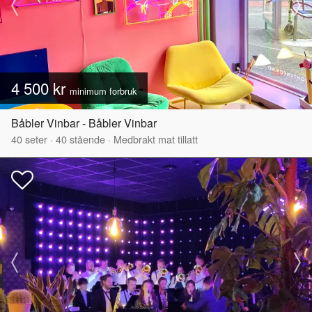
4 500 kr
minimum forbruk
Båbler Vinbar - Båbler Vinbar
40
seter
·
40
stående
·
Medbrakt mat tillatt