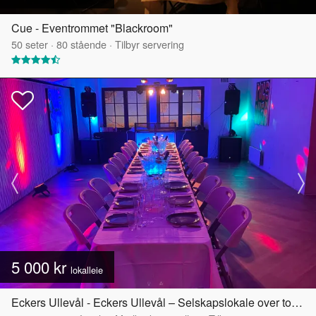
Cue - Eventrommet "Blackroom"
50
seter
·
80
stående
·
Tilbyr servering
5 000 kr
lokalleie
Eckers Ullevål - Eckers Ullevål – Selskapslokale over to etasjer