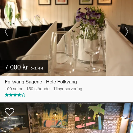
7 000 kr
lokalleie
Folkvang Sagene - Hele Folkvang
100
seter
·
150
stående
·
Tilbyr servering