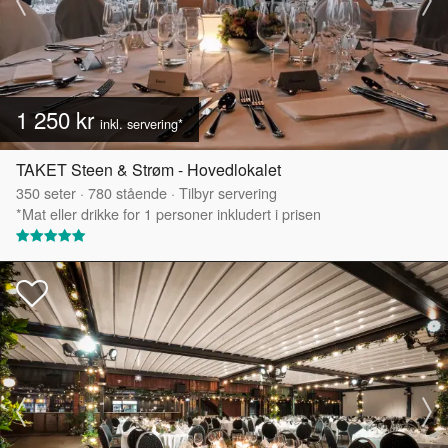
1 250 kr
inkl. servering*
TAKET Steen & Strøm - Hovedlokalet
350
seter
·
780
stående
·
Tilbyr servering
*Mat eller drikke for 1 personer inkludert i prisen