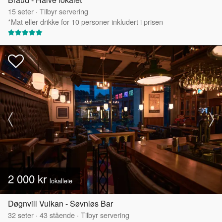
15
seter
·
Tilbyr servering
*Mat eller drikke for 10 personer inkludert i prisen
2 000 kr
lokalleie
Døgnvill Vulkan - Søvnløs Bar
32
seter
·
43
stående
·
Tilbyr servering