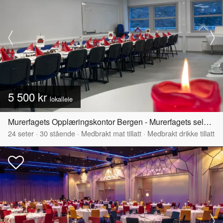
5 500 kr
lokalleie
Murerfagets Opplæringskontor Bergen - Murerfagets selskapslokale
24
seter
·
30
stående
·
Medbrakt mat tillatt
·
Medbrakt drikke tillatt