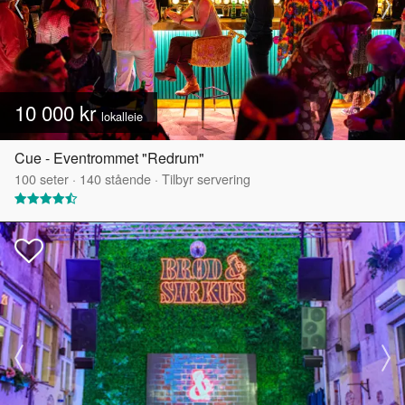
10 000 kr
lokalleie
Cue - Eventrommet "Redrum"
100
seter
·
140
stående
·
Tilbyr servering