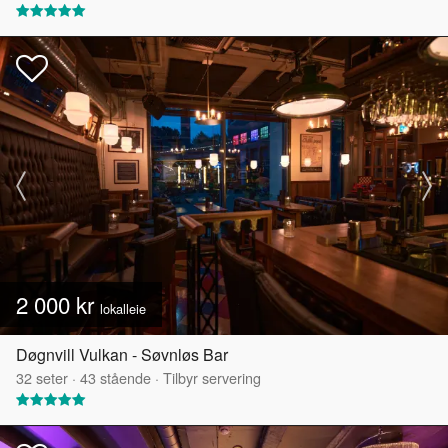
2 000 kr
lokalleie
Døgnvill Vulkan - Søvnløs Bar
32
seter
·
43
stående
·
Tilbyr servering