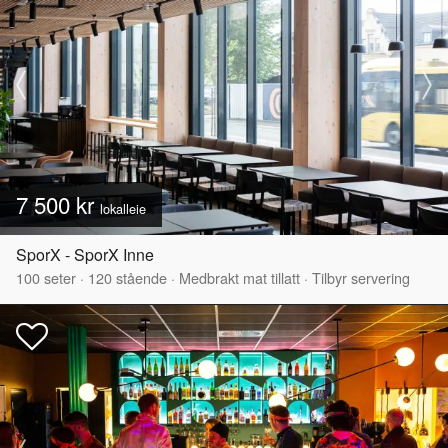
7 500 kr
lokalleie
SporX - SporX Inne
100
seter
·
120
stående
·
Medbrakt mat tillatt
·
Tilbyr servering