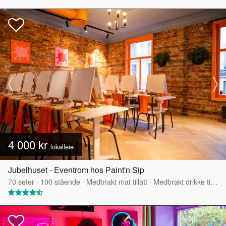
4 000 kr
lokalleie
Jubelhuset - Eventrom hos Paint'n Sip
70
seter
·
100
stående
·
Medbrakt mat tillatt
·
Medbrakt drikke tillatt