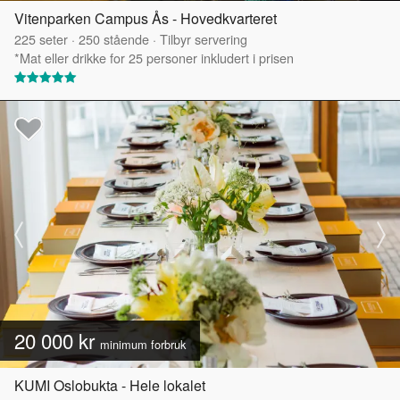
Vitenparken Campus Ås - Hovedkvarteret
225
seter
·
250
stående
·
Tilbyr servering
*Mat eller drikke for 25 personer inkludert i prisen
20 000 kr
minimum forbruk
KUMI Oslobukta - Hele lokalet