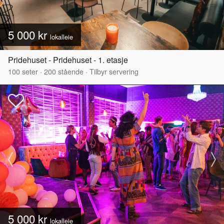
5 000 kr
lokalleie
Pridehuset - Pridehuset - 1. etasje
100
seter
·
200
stående
·
Tilbyr servering
5 000 kr
lokalleie