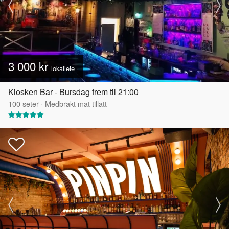
3 000 kr
lokalleie
Kiosken Bar - Bursdag frem til 21:00
100
seter
·
Medbrakt mat tillatt