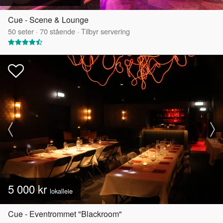
Cue - Scene & Lounge
50
seter
·
70
stående
·
Tilbyr servering
5 000 kr
lokalleie
Cue - Eventrommet "Blackroom"