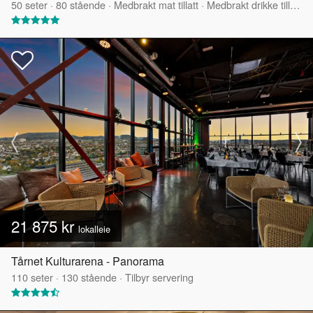
50
seter
·
80
stående
·
Medbrakt mat tillatt
·
Medbrakt drikke tillatt
·
21 875 kr
lokalleie
Tårnet Kulturarena - Panorama
110
seter
·
130
stående
·
Tilbyr servering