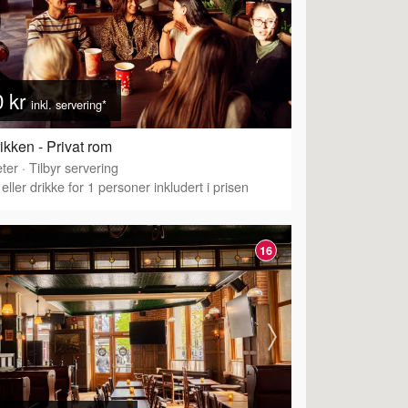
0 kr
inkl. servering*
ikken - Privat rom
ter
·
Tilbyr servering
eller drikke for 1 personer inkludert i prisen
16