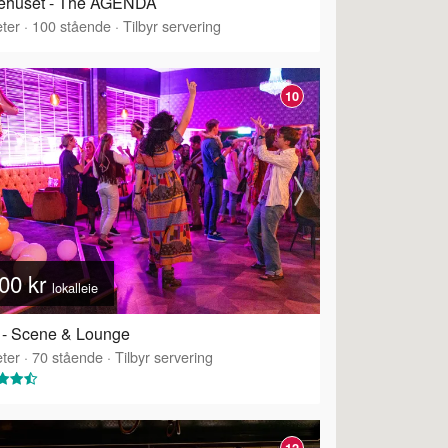
dehuset - The AGENDA
ter
·
100
stående
·
Tilbyr servering
10
00 kr
lokalleie
 - Scene & Lounge
ter
·
70
stående
·
Tilbyr servering
12