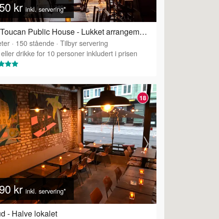
50 kr
inkl. servering*
The Toucan Public House - Lukket arrangement for gruppe
ter
·
150
stående
·
Tilbyr servering
eller drikke for 10 personer inkludert i prisen
18
90 kr
inkl. servering*
d - Halve lokalet