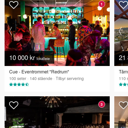
1
10 000 kr
21 
lokalleie
Cue - Eventrommet "Redrum"
Tårn
100
seter
·
140
stående
·
Tilbyr servering
110
s
3