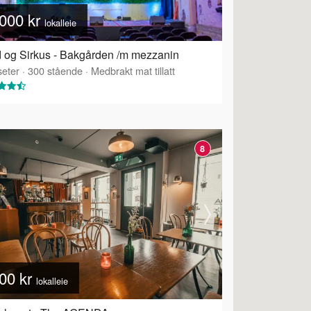
000 kr
lokalleie
 og Sirkus - Bakgården /m mezzanin
eter
·
300
stående
·
Medbrakt mat tillatt
8
00 kr
lokalleie