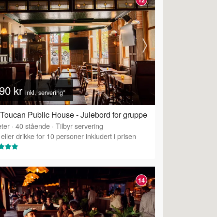
90 kr
inkl. servering*
Toucan Public House - Julebord for gruppe
ter
·
40
stående
·
Tilbyr servering
eller drikke for 10 personer inkludert i prisen
14