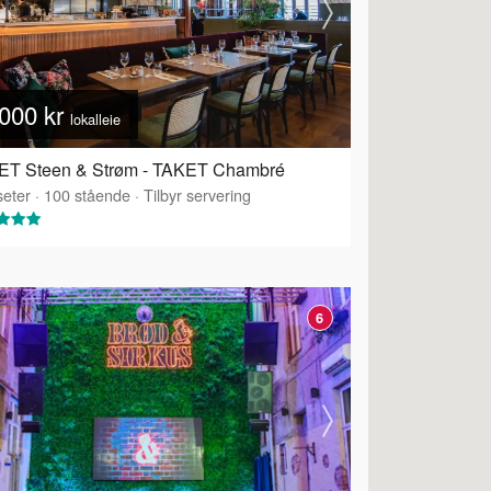
000 kr
lokalleie
ET Steen & Strøm - TAKET Chambré
eter
·
100
stående
·
Tilbyr servering
6