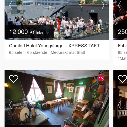
12 000 kr
25
lokalleie
Comfort Hotel Youngstorget - XPRESS TAKTERRASSE
Fabr
65
seter
·
65
stående
·
Medbrakt mat tillatt
65
se
*Mat 
15