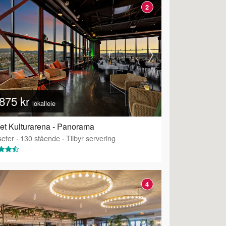
2
875 kr
lokalleie
et Kulturarena - Panorama
eter
·
130
stående
·
Tilbyr servering
4