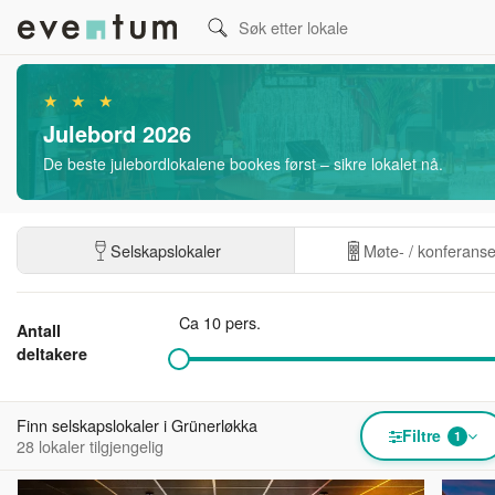
★ ★ ★
Julebord 2026
De beste julebordlokalene bookes først – sikre lokalet nå.
Selskapslokaler
Møte- / konferans
Ca 10 pers.
Antall
deltakere
Finn selskapslokaler i Grünerløkka
Filtre
1
28 lokaler tilgjengelig