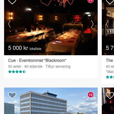
5 000 kr
5 7
lokalleie
Cue - Eventrommet "Blackroom"
The 
50
seter
·
80
stående
·
Tilbyr servering
40
se
*Mat 
13