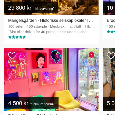
29 800 kr
10 
inkl. servering*
Mangelsgården - Historiske selskaplokaler i Oslo sentrum
Brød
100
seter
·
150
stående
·
Medbrakt mat tillatt
·
Tilbyr servering
150
s
*Mat eller drikke for 40 personer inkludert i prisen
7
4 500 kr
5 0
minimum forbruk