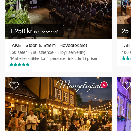
1 250 kr
25 
inkl. servering*
TAKET Steen & Strøm - Hovedlokalet
TAK
350
seter
·
780
stående
·
Tilbyr servering
100
s
*Mat eller drikke for 1 personer inkludert i prisen
5