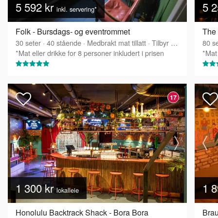
5 592 kr
5 2
inkl. servering*
Folk - Bursdags- og eventrommet
30
seter
·
40
stående
·
Medbrakt mat tillatt
·
Tilbyr servering
80
se
*Mat eller drikke for 8 personer inkludert i prisen
*Mat 
17
1 300 kr
1 8
lokalleie
Honolulu Backtrack Shack - Bora Bora
Brau