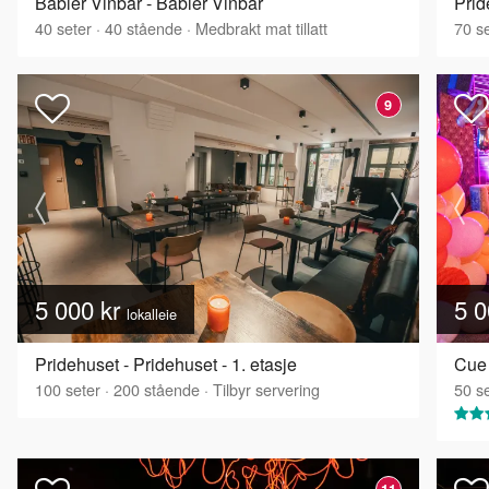
Båbler Vinbar - Båbler Vinbar
Pri
40
seter
·
40
stående
·
Medbrakt mat tillatt
70
se
9
5 000 kr
5 0
lokalleie
Pridehuset - Pridehuset - 1. etasje
Cue
100
seter
·
200
stående
·
Tilbyr servering
50
se
11