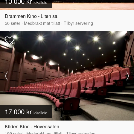
10 000 kr
lokalleie
Drammen Kino - Liten sal
50
seter
·
Medbrakt mat tillatt
·
Tilbyr servering
17 000 kr
lokalleie
Kilden Kino - Hovedsalen
199
seter
·
Medbrakt mat tillatt
·
Tilbyr servering