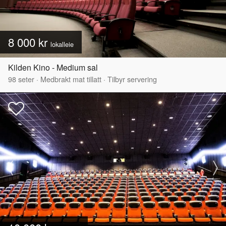
8 000 kr
lokalleie
Kilden Kino - Medium sal
98
seter
·
Medbrakt mat tillatt
·
Tilbyr servering