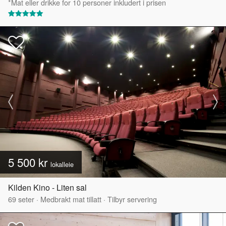
*Mat eller drikke for 10 personer inkludert i prisen
5 500 kr
lokalleie
Kilden Kino - Liten sal
69
seter
·
Medbrakt mat tillatt
·
Tilbyr servering