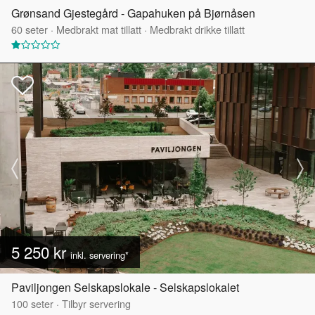
Grønsand Gjestegård - Gapahuken på Bjørnåsen
60
seter
·
Medbrakt mat tillatt
·
Medbrakt drikke tillatt
5 250 kr
inkl. servering*
Paviljongen Selskapslokale - Selskapslokalet
100
seter
·
Tilbyr servering