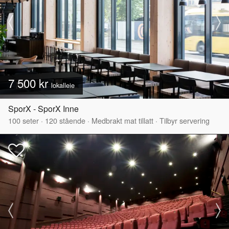
7 500 kr
lokalleie
SporX - SporX Inne
100
seter
·
120
stående
·
Medbrakt mat tillatt
·
Tilbyr servering