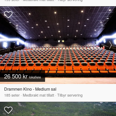
26 500 kr
lokalleie
Drammen Kino - Medium sal
185
seter
·
Medbrakt mat tillatt
·
Tilbyr servering