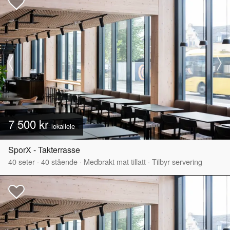
7 500 kr
lokalleie
SporX - Takterrasse
40
seter
·
40
stående
·
Medbrakt mat tillatt
·
Tilbyr servering