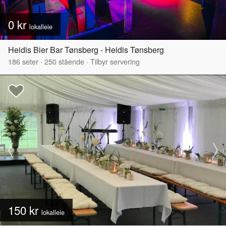
0 kr
lokalleie
Heidis Bier Bar Tønsberg - Heidis Tønsberg
186
seter
·
250
stående
·
Tilbyr servering
150 kr
lokalleie