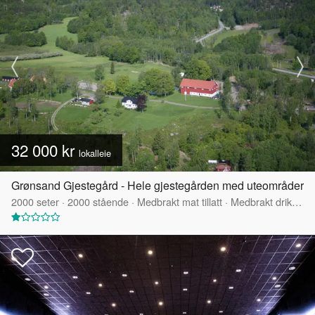
32 000 kr
lokalleie
Grønsand Gjestegård - Hele gjestegården med uteområder
2000
seter
·
2000
stående
·
Medbrakt mat tillatt
·
Medbrakt drikke tillatt