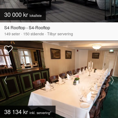
30 000 kr
lokalleie
S4 Rooftop - S4-Rooftop
149
seter
·
150
stående
·
Tilbyr servering
38 134 kr
inkl. servering*