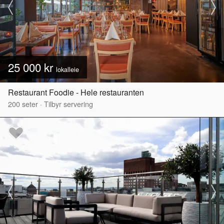
25 000 kr
lokalleie
Restaurant Foodie - Hele restauranten
200
seter
·
Tilbyr servering