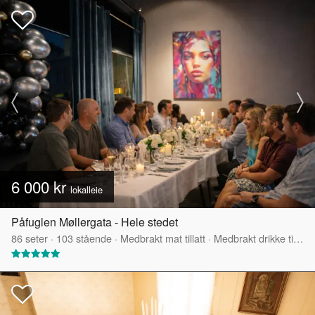
6 000 kr
lokalleie
Påfuglen Møllergata - Hele stedet
86
seter
·
103
stående
·
Medbrakt mat tillatt
·
Medbrakt drikke tillatt