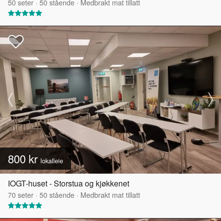
50
seter
·
50
stående
·
Medbrakt mat tillatt
800 kr
lokalleie
IOGT-huset - Storstua og kjøkkenet
70
seter
·
50
stående
·
Medbrakt mat tillatt