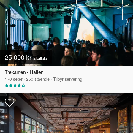
25 000 kr
lokalleie
Trekanten - Hallen
170
seter
·
250
stående
·
Tilbyr servering