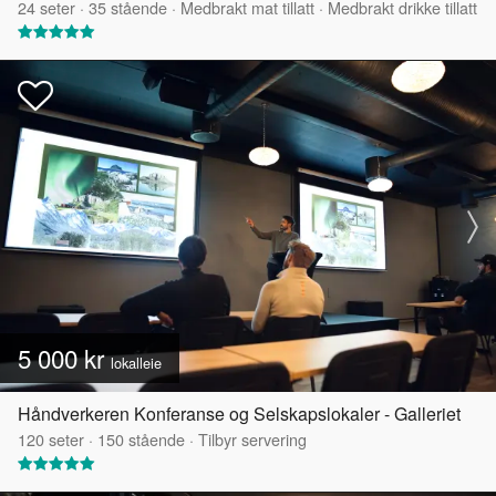
24
seter
·
35
stående
·
Medbrakt mat tillatt
·
Medbrakt drikke tillatt
5 000 kr
lokalleie
Håndverkeren Konferanse og Selskapslokaler - Galleriet
120
seter
·
150
stående
·
Tilbyr servering