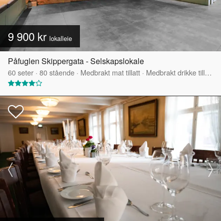
9 900 kr
lokalleie
Påfuglen Skippergata - Selskapslokale
60
seter
·
80
stående
·
Medbrakt mat tillatt
·
Medbrakt drikke tillatt
·