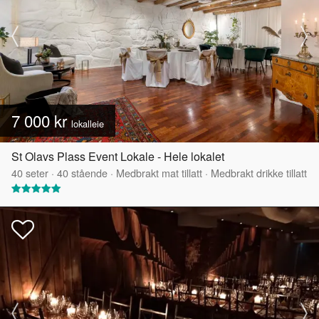
7 000 kr
lokalleie
St Olavs Plass Event Lokale - Hele lokalet
40
seter
·
40
stående
·
Medbrakt mat tillatt
·
Medbrakt drikke tillatt