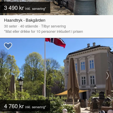
3 490 kr
inkl. servering*
Haandtryk - Bakgården
30
seter
·
40
stående
·
Tilbyr servering
*Mat eller drikke for 10 personer inkludert i prisen
4 760 kr
inkl. servering*