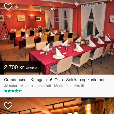
2 700 kr
lokalleie
Grendehuset i Korsgata 16, Oslo - Selskap og konferanselokale
32
seter
·
Medbrakt mat tillatt
·
Medbrakt drikke tillatt