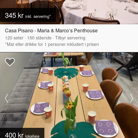
345 kr
inkl. servering*
Casa Pisano - Maria & Marco’s Penthouse
120
seter
·
150
stående
·
Tilbyr servering
*Mat eller drikke for 1 personer inkludert i prisen
400 kr
lokalleie