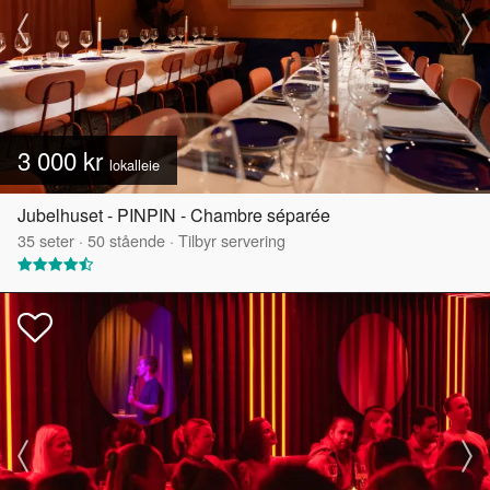
3 000 kr
lokalleie
Jubelhuset - PINPIN - Chambre séparée
35
seter
·
50
stående
·
Tilbyr servering