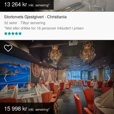
13 264 kr
inkl. servering*
Stortorvets Gjestgiveri - Christiania
32
seter
·
Tilbyr servering
*Mat eller drikke for 16 personer inkludert i prisen
15 998 kr
inkl. servering*