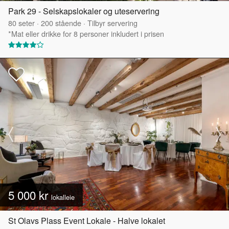
Park 29 - Selskapslokaler og uteservering
80
seter
·
200
stående
·
Tilbyr servering
*Mat eller drikke for 8 personer inkludert i prisen
5 000 kr
lokalleie
St Olavs Plass Event Lokale - Halve lokalet