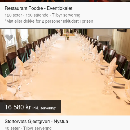
Restaurant Foodie - Eventlokalet
120
seter
·
150
stående
·
Tilbyr servering
*Mat eller drikke for 2 personer inkludert i prisen
16 580 kr
inkl. servering*
Stortorvets Gjestgiveri - Nystua
40
seter
·
Tilbyr servering