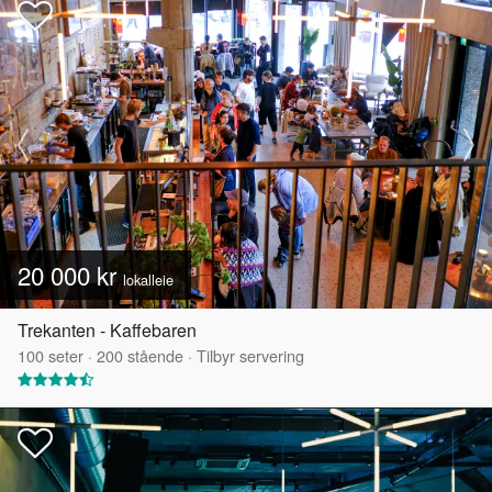
20 000 kr
lokalleie
Trekanten - Kaffebaren
100
seter
·
200
stående
·
Tilbyr servering