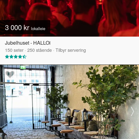
3 000 kr
lokalleie
Jubelhuset - HALLOi
150
seter
·
250
stående
·
Tilbyr servering