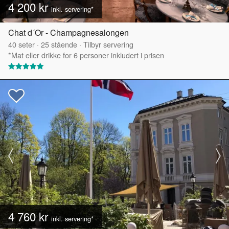
4 200 kr
inkl. servering*
Chat d´Or - Champagnesalongen
40
seter
·
25
stående
·
Tilbyr servering
*Mat eller drikke for 6 personer inkludert i prisen
4 760 kr
inkl. servering*