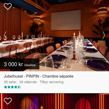
3 000 kr
lokalleie
Jubelhuset - PINPIN - Chambre séparée
35
seter
·
50
stående
·
Tilbyr servering