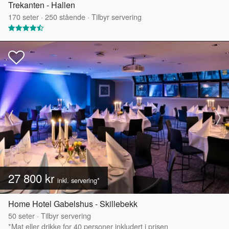
Trekanten - Hallen
170
seter
·
250
stående
·
Tilbyr servering
27 800 kr
inkl. servering*
Home Hotel Gabelshus - Skillebekk
50
seter
·
Tilbyr servering
*Mat eller drikke for 40 personer inkludert i prisen