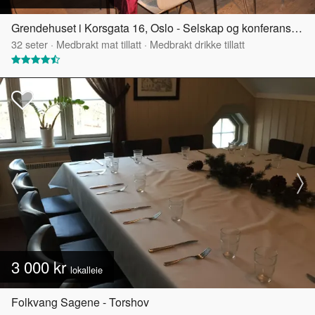
Grendehuset i Korsgata 16, Oslo - Selskap og konferanselokale
32
seter
·
Medbrakt mat tillatt
·
Medbrakt drikke tillatt
3 000 kr
lokalleie
Folkvang Sagene - Torshov