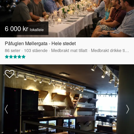
6 000 kr
lokalleie
Påfuglen Møllergata - Hele stedet
86
seter
·
103
stående
·
Medbrakt mat tillatt
·
Medbrakt drikke tillatt