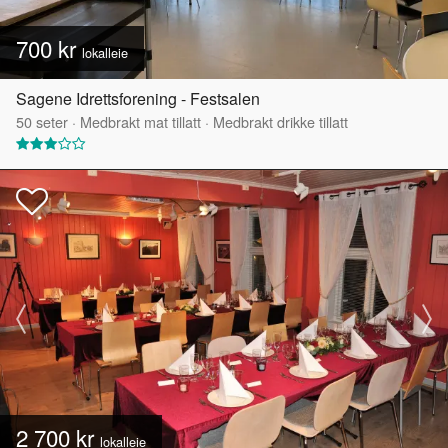
700 kr
lokalleie
Sagene Idrettsforening - Festsalen
50
seter
·
Medbrakt mat tillatt
·
Medbrakt drikke tillatt
2 700 kr
lokalleie