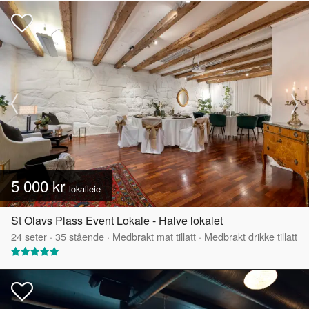
5 000 kr
lokalleie
St Olavs Plass Event Lokale - Halve lokalet
24
seter
·
35
stående
·
Medbrakt mat tillatt
·
Medbrakt drikke tillatt