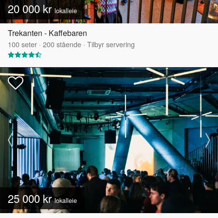
20 000 kr
lokalleie
Trekanten - Kaffebaren
100
seter
·
200
stående
·
Tilbyr servering
25 000 kr
lokalleie