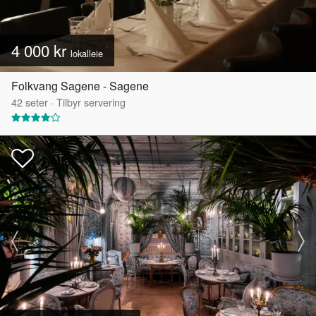
4 000 kr
lokalleie
Folkvang Sagene - Sagene
42
seter
·
Tilbyr servering