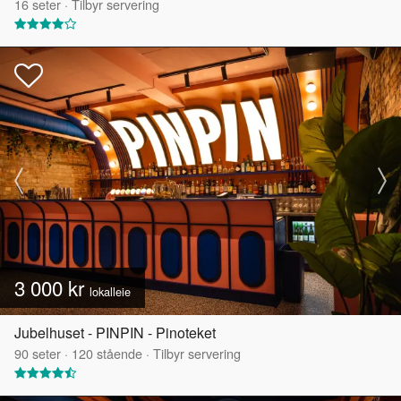
16
seter
·
Tilbyr servering
3 000 kr
lokalleie
Jubelhuset - PINPIN - Pinoteket
90
seter
·
120
stående
·
Tilbyr servering