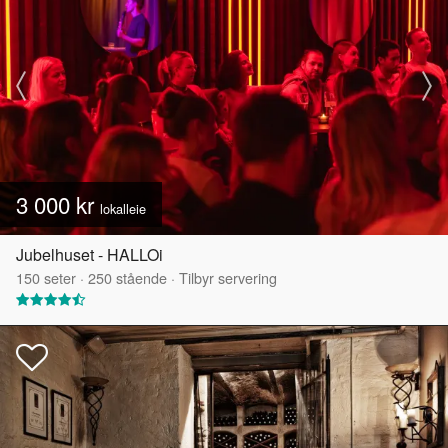
3 000 kr
lokalleie
Jubelhuset - HALLOi
150
seter
·
250
stående
·
Tilbyr servering