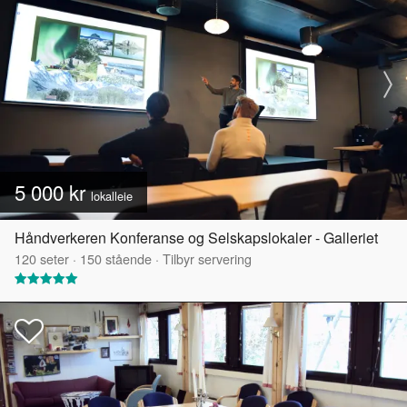
5 000 kr
lokalleie
Håndverkeren Konferanse og Selskapslokaler - Galleriet
120
seter
·
150
stående
·
Tilbyr servering