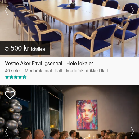
5 500 kr
lokalleie
Vestre Aker Frivilligsentral - Hele lokalet
40
seter
·
Medbrakt mat tillatt
·
Medbrakt drikke tillatt