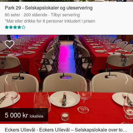
Park 29 - Selskapslokaler og uteservering
80
seter
·
200
stående
·
Tilbyr servering
*Mat eller drikke for 8 personer inkludert i prisen
5 000 kr
lokalleie
Eckers Ullevål - Eckers Ullevål – Selskapslokale over to etasjer