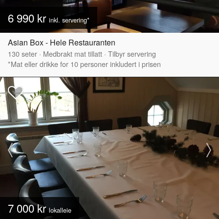
6 990 kr
inkl. servering*
Asian Box - Hele Restauranten
130
seter
·
Medbrakt mat tillatt
·
Tilbyr servering
*Mat eller drikke for 10 personer inkludert i prisen
7 000 kr
lokalleie