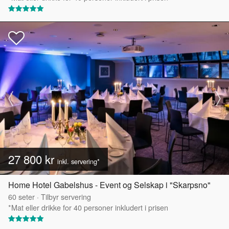
27 800 kr
inkl. servering*
Home Hotel Gabelshus - Event og Selskap i "Skarpsno"
60
seter
·
Tilbyr servering
*Mat eller drikke for 40 personer inkludert i prisen