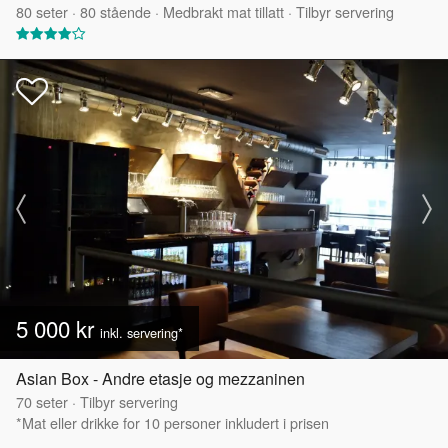
80
seter
·
80
stående
·
Medbrakt mat tillatt
·
Tilbyr servering
5 000 kr
inkl. servering*
Asian Box - Andre etasje og mezzaninen
70
seter
·
Tilbyr servering
*Mat eller drikke for 10 personer inkludert i prisen