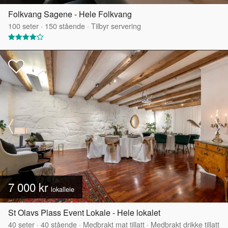
Folkvang Sagene - Hele Folkvang
100
seter
·
150
stående
·
Tilbyr servering
7 000 kr
lokalleie
St Olavs Plass Event Lokale - Hele lokalet
40
seter
·
40
stående
·
Medbrakt mat tillatt
·
Medbrakt drikke tillatt