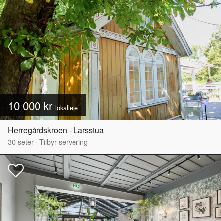
10 000 kr
lokalleie
Herregårdskroen - Larsstua
30
seter
·
Tilbyr servering