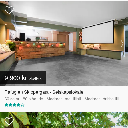
9 900 kr
lokalleie
Påfuglen Skippergata - Selskapslokale
60
seter
·
80
stående
·
Medbrakt mat tillatt
·
Medbrakt drikke tillatt
·