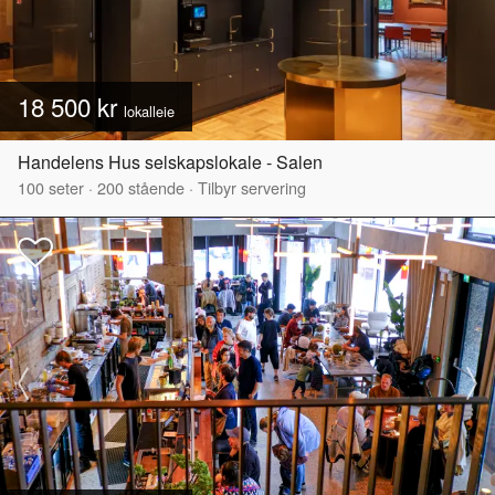
18 500 kr
lokalleie
Handelens Hus selskapslokale - Salen
100
seter
·
200
stående
·
Tilbyr servering