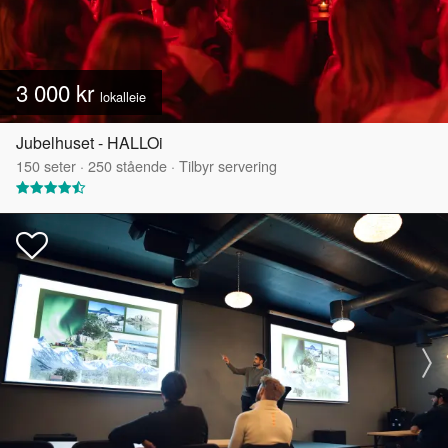
3 000 kr
lokalleie
Jubelhuset - HALLOi
150
seter
·
250
stående
·
Tilbyr servering