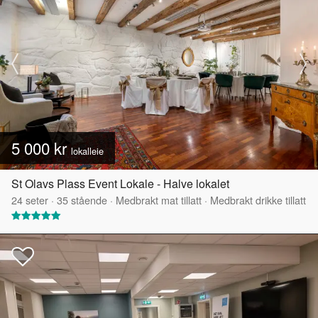
5 000 kr
lokalleie
St Olavs Plass Event Lokale - Halve lokalet
24
seter
·
35
stående
·
Medbrakt mat tillatt
·
Medbrakt drikke tillatt