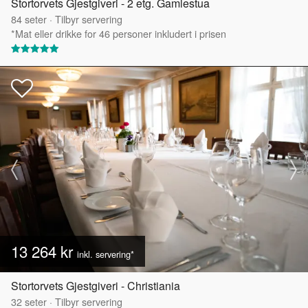
Stortorvets Gjestgiveri - 2 etg. Gamlestua
84
seter
·
Tilbyr servering
*Mat eller drikke for 46 personer inkludert i prisen
13 264 kr
inkl. servering*
Stortorvets Gjestgiveri - Christiania
32
seter
·
Tilbyr servering