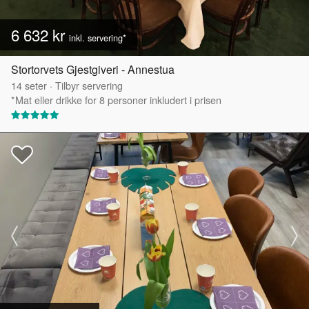
6 632 kr
inkl. servering*
Stortorvets Gjestgiveri - Annestua
14
seter
·
Tilbyr servering
*Mat eller drikke for 8 personer inkludert i prisen