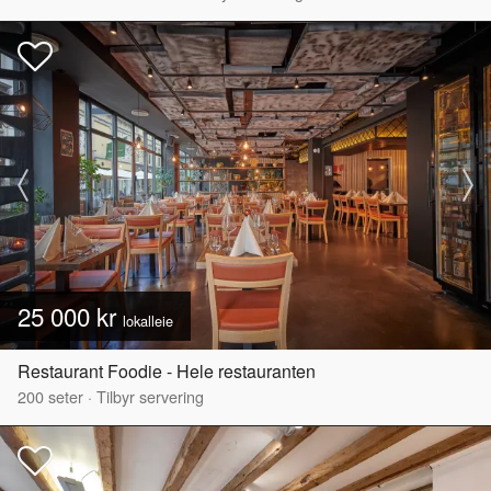
25 000 kr
lokalleie
Restaurant Foodie - Hele restauranten
200
seter
·
Tilbyr servering