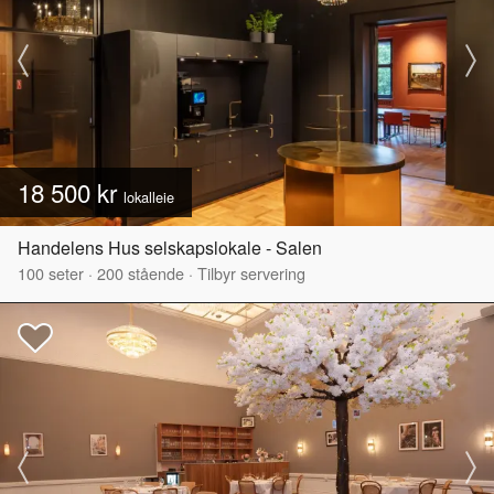
18 500 kr
lokalleie
Handelens Hus selskapslokale - Salen
100
seter
·
200
stående
·
Tilbyr servering