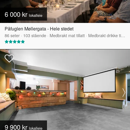
6 000 kr
lokalleie
Påfuglen Møllergata - Hele stedet
86
seter
·
103
stående
·
Medbrakt mat tillatt
·
Medbrakt drikke tillatt
9 900 kr
lokalleie