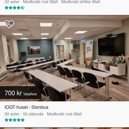
32
seter
·
Medbrakt mat tillatt
·
Medbrakt drikke tillatt
700 kr
lokalleie
IOGT-huset - Storstua
50
seter
·
50
stående
·
Medbrakt mat tillatt