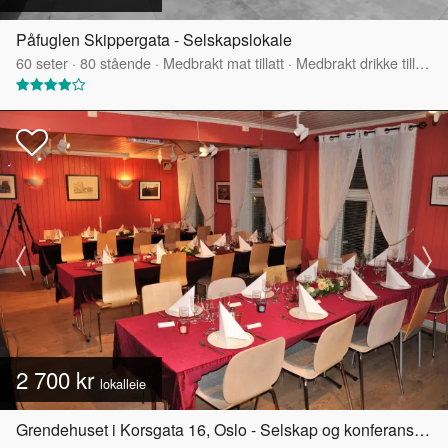
Påfuglen Skippergata - Selskapslokale
60
seter
·
80
stående
·
Medbrakt mat tillatt
·
Medbrakt drikke tillatt
·
2 700 kr
lokalleie
Grendehuset i Korsgata 16, Oslo - Selskap og konferanselokale