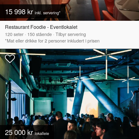
15 998 kr
inkl. servering*
Restaurant Foodie - Eventlokalet
120
seter
·
150
stående
·
Tilbyr servering
*Mat eller drikke for 2 personer inkludert i prisen
25 000 kr
lokalleie