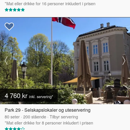
*Mat eller drikke for 16 personer inkludert i prisen
4 760 kr
inkl. servering*
Park 29 - Selskapslokaler og uteservering
80
seter
·
200
stående
·
Tilbyr servering
*Mat eller drikke for 8 personer inkludert i prisen