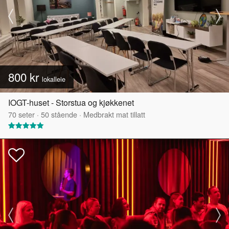
800 kr
lokalleie
IOGT-huset - Storstua og kjøkkenet
70
seter
·
50
stående
·
Medbrakt mat tillatt