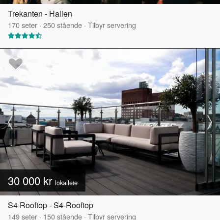
Trekanten - Hallen
170
seter
·
250
stående
·
Tilbyr servering
30 000 kr
lokalleie
S4 Rooftop - S4-Rooftop
149
seter
·
150
stående
·
Tilbyr servering