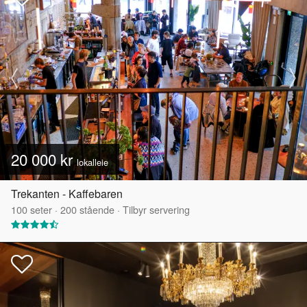
20 000 kr
lokalleie
Trekanten - Kaffebaren
100
seter
·
200
stående
·
Tilbyr servering