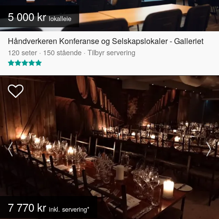
5 000 kr
lokalleie
Håndverkeren Konferanse og Selskapslokaler - Galleriet
120
seter
·
150
stående
·
Tilbyr servering
7 770 kr
inkl. servering*