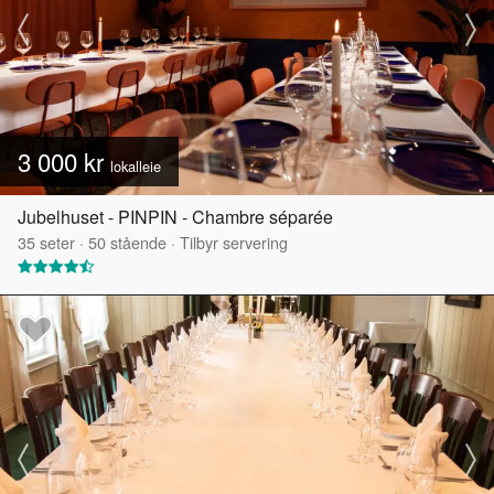
3 000 kr
lokalleie
Jubelhuset - PINPIN - Chambre séparée
35
seter
·
50
stående
·
Tilbyr servering