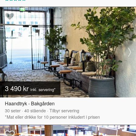
3 490 kr
inkl. servering*
Haandtryk - Bakgården
30
seter
·
40
stående
·
Tilbyr servering
*Mat eller drikke for 10 personer inkludert i prisen