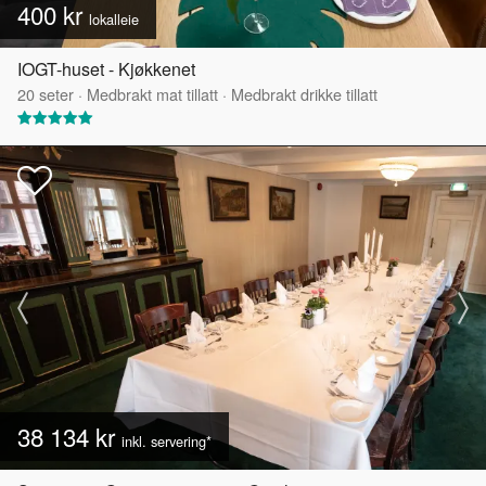
400 kr
lokalleie
IOGT-huset - Kjøkkenet
20
seter
·
Medbrakt mat tillatt
·
Medbrakt drikke tillatt
38 134 kr
inkl. servering*