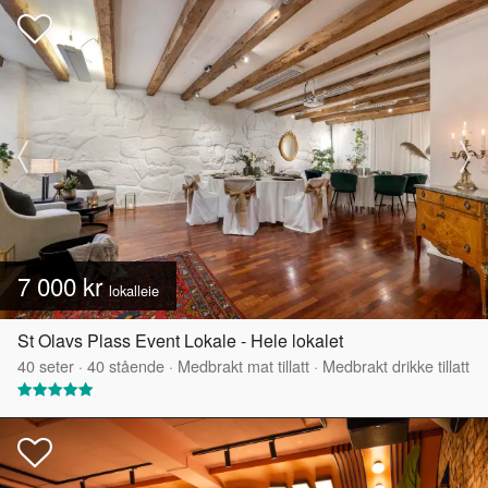
7 000 kr
lokalleie
St Olavs Plass Event Lokale - Hele lokalet
40
seter
·
40
stående
·
Medbrakt mat tillatt
·
Medbrakt drikke tillatt