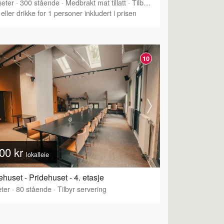
eter
·
300
stående
·
Medbrakt mat tillatt
·
Tilbyr servering
eller drikke for 1 personer inkludert i prisen
10
00 kr
lokalleie
ehuset - Pridehuset - 4. etasje
ter
·
80
stående
·
Tilbyr servering