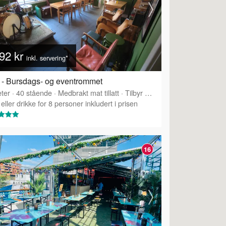
92 kr
inkl. servering*
 - Bursdags- og eventrommet
ter
·
40
stående
·
Medbrakt mat tillatt
·
Tilbyr servering
eller drikke for 8 personer inkludert i prisen
16