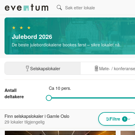
★ ★ ★
Julebord 2026
De beste julebordlokalene bookes først – sikre lokalet nå.
Selskapslokaler
Møte- / konferans
Ca 10 pers.
Antall
deltakere
Finn selskapslokaler i Gamle Oslo
Filtre
1
29 lokaler tilgjengelig