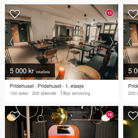
11
5 000 kr
5 0
lokalleie
Pridehuset - Pridehuset - 1. etasje
Prid
100
seter
·
200
stående
·
Tilbyr servering
200
s
13