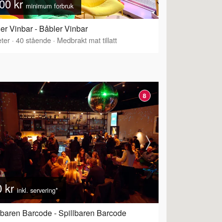
00 kr
minimum forbruk
er Vinbar - Båbler Vinbar
ter
·
40
stående
·
Medbrakt mat tillatt
8
0 kr
inkl. servering*
lbaren Barcode - Spillbaren Barcode