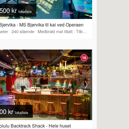
500 kr
lokalleie
jørvika - MS Bjørvika til kai ved Operaen
eter
·
240
stående
·
Medbrakt mat tillatt
·
Tilbyr servering
18
00 kr
lokalleie
lulu Backtrack Shack - Hele huset