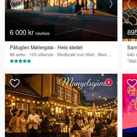
6 000 kr
89
lokalleie
Påfuglen Møllergata - Hele stedet
Sam
86
seter
·
103
stående
·
Medbrakt mat tillatt
·
Medbrakt drikke tillatt
640
s
*Mat 
5