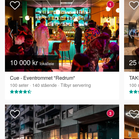
1
10 000 kr
25 
lokalleie
Cue - Eventrommet "Redrum"
TAK
100
seter
·
140
stående
·
Tilbyr servering
100
s
3