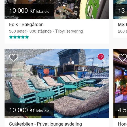
10 000 kr
13 
lokalleie
Folk - Bakgården
MS B
300
seter
·
300
stående
·
Tilbyr servering
200
s
17
10 000 kr
4 5
lokalleie
Sukkerbiten - Privat lounge avdeling
Hono