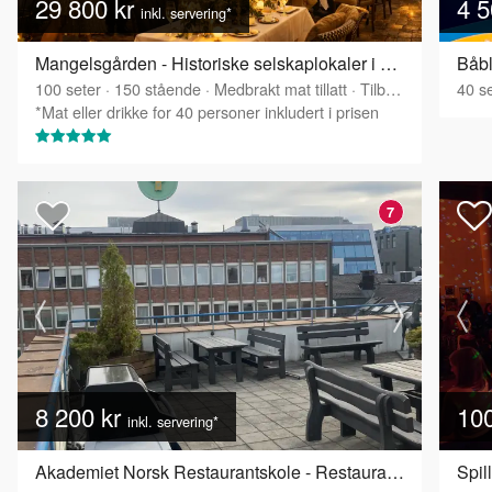
29 800 kr
4 5
inkl. servering*
Mangelsgården - Historiske selskaplokaler i Oslo sentrum
Båbl
100
seter
·
150
stående
·
Medbrakt mat tillatt
·
Tilbyr servering
40
se
*Mat eller drikke for 40 personer inkludert i prisen
7
8 200 kr
10
inkl. servering*
Akademiet Norsk Restaurantskole - Restauranten med takterrasse
Spil