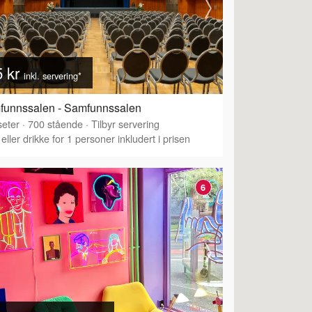
5 kr
inkl. servering*
funnssalen - Samfunnssalen
eter
·
Tilbyr servering
·
700
stående
·
Tilbyr servering
eller drikke for 1 personer inkludert i prisen
6