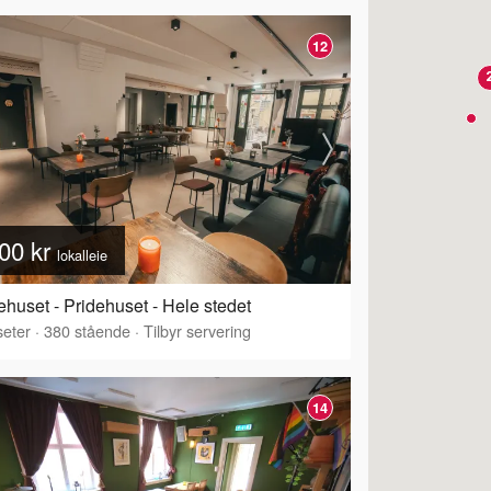
12
00 kr
lokalleie
ehuset - Pridehuset - Hele stedet
eter
·
380
stående
·
Tilbyr servering
14