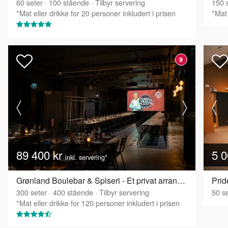
60
seter
·
100
stående
·
Tilbyr servering
150
s
*Mat eller drikke for 20 personer inkludert i prisen
*Mat 
9
89 400 kr
5 0
inkl. servering*
Grønland Boulebar & Spiseri - Et privat arrangement for stor gruppe!
Prid
300
seter
·
400
stående
·
Tilbyr servering
50
se
*Mat eller drikke for 120 personer inkludert i prisen