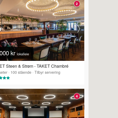
2
000 kr
lokalleie
ET Steen & Strøm - TAKET Chambré
eter
·
100
stående
·
Tilbyr servering
4