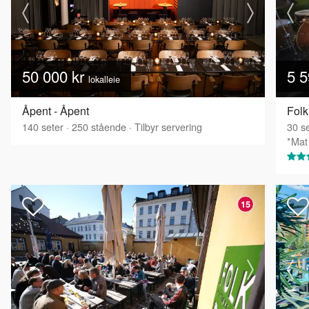
50 000 kr
5 5
lokalleie
Åpent - Åpent
Folk
140
seter
·
250
stående
·
Tilbyr servering
30
se
*Mat 
15