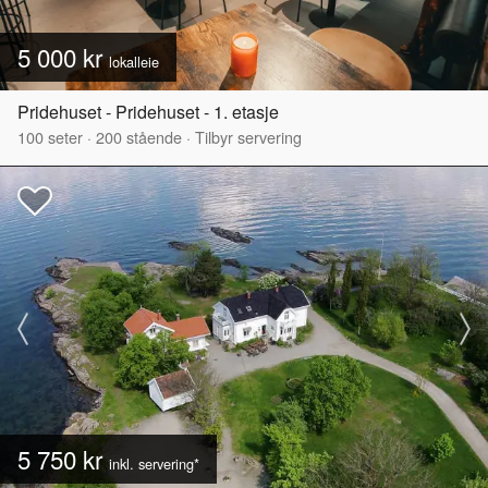
5 000 kr
lokalleie
Pridehuset - Pridehuset - 1. etasje
100
seter
·
200
stående
·
Tilbyr servering
5 750 kr
inkl. servering*