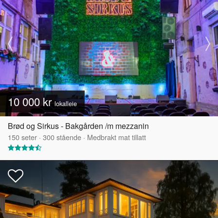
10 000 kr
lokalleie
Brød og Sirkus - Bakgården /m mezzanin
150
seter
·
300
stående
·
Medbrakt mat tillatt