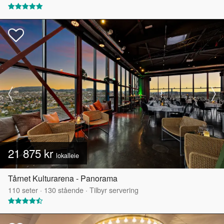
21 875 kr
lokalleie
Tårnet Kulturarena - Panorama
110
seter
·
130
stående
·
Tilbyr servering