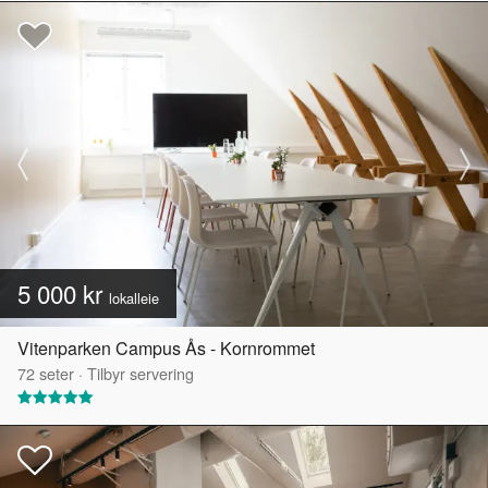
5 000 kr
lokalleie
Vitenparken Campus Ås - Kornrommet
72
seter
·
Tilbyr servering