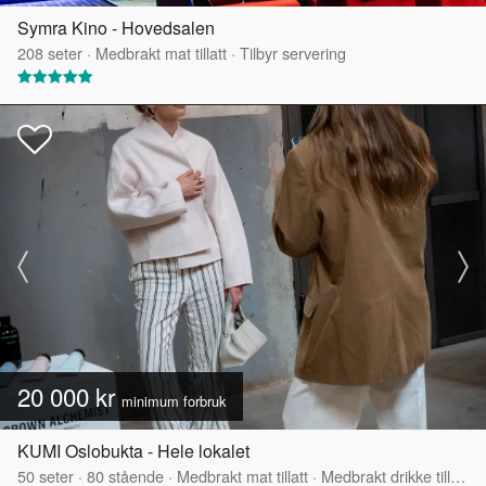
Symra Kino - Hovedsalen
208
seter
·
Medbrakt mat tillatt
·
Tilbyr servering
20 000 kr
minimum forbruk
KUMI Oslobukta - Hele lokalet
50
seter
·
80
stående
·
Medbrakt mat tillatt
·
Medbrakt drikke tillatt
·