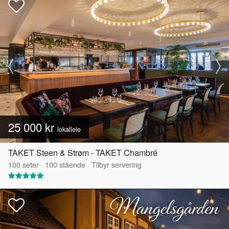
25 000 kr
lokalleie
TAKET Steen & Strøm - TAKET Chambré
100
seter
·
100
stående
·
Tilbyr servering