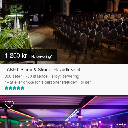
1 250 kr
inkl. servering*
TAKET Steen & Strøm - Hovedlokalet
350
seter
·
780
stående
·
Tilbyr servering
*Mat eller drikke for 1 personer inkludert i prisen