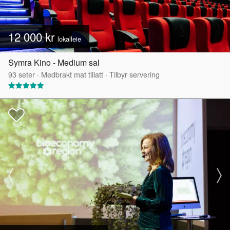
12 000 kr
lokalleie
Symra Kino - Medium sal
93
seter
·
Medbrakt mat tillatt
·
Tilbyr servering