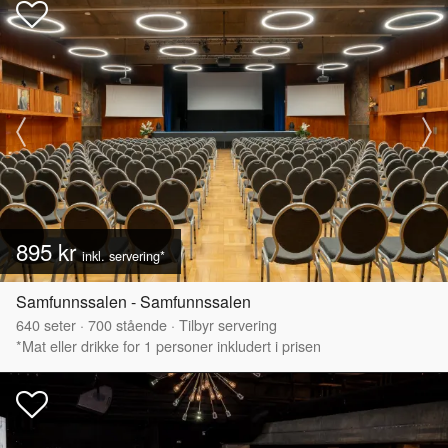
895 kr
inkl. servering*
Samfunnssalen - Samfunnssalen
640
seter
·
700
stående
·
Tilbyr servering
*Mat eller drikke for 1 personer inkludert i prisen