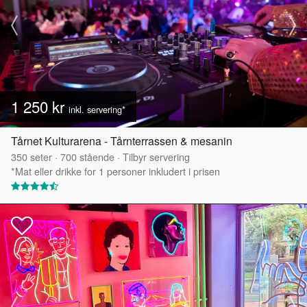
1 250 kr
inkl. servering*
Tårnet Kulturarena - Tårnterrassen & mesanin
350
seter
·
700
stående
·
Tilbyr servering
*Mat eller drikke for 1 personer inkludert i prisen