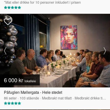
*Mat eller drikke for 10 personer inkludert i prisen
6 000 kr
lokalleie
Påfuglen Møllergata - Hele stedet
86
seter
·
103
stående
·
Medbrakt mat tillatt
·
Medbrakt drikke tillatt