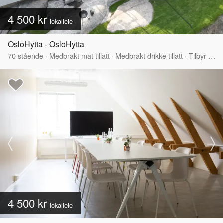
4 500 kr
lokalleie
OsloHytta - OsloHytta
70
stående
·
Medbrakt mat tillatt
·
Medbrakt drikke tillatt
·
Tilbyr servering
4 500 kr
lokalleie