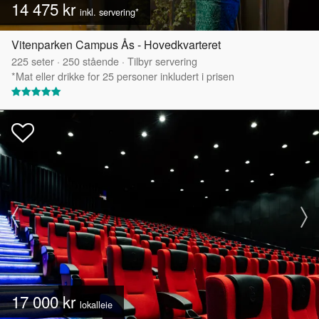
14 475 kr
inkl. servering*
Vitenparken Campus Ås - Hovedkvarteret
225
seter
·
250
stående
·
Tilbyr servering
*Mat eller drikke for 25 personer inkludert i prisen
17 000 kr
lokalleie