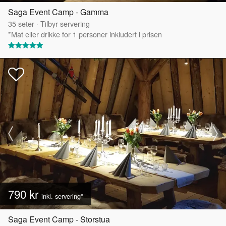
Saga Event Camp - Gamma
35
seter
·
Tilbyr servering
*Mat eller drikke for 1 personer inkludert i prisen
790 kr
inkl. servering*
Saga Event Camp - Storstua