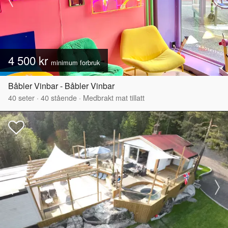
4 500 kr
minimum forbruk
Båbler Vinbar - Båbler Vinbar
40
seter
·
40
stående
·
Medbrakt mat tillatt