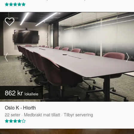
862 kr
lokalleie
Oslo K - Hiorth
22
seter
·
Medbrakt mat tillatt
·
Tilbyr servering