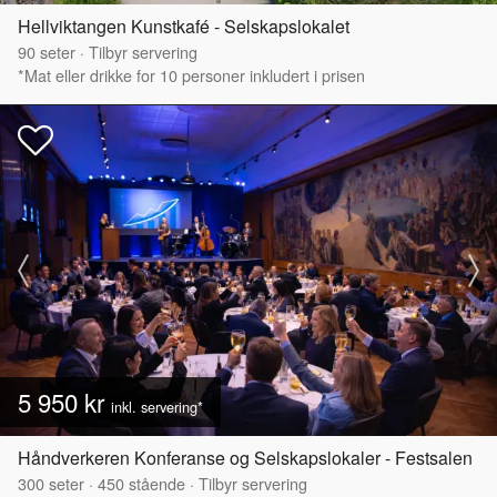
Hellviktangen Kunstkafé - Selskapslokalet
90
seter
·
Tilbyr servering
*Mat eller drikke for 10 personer inkludert i prisen
5 950 kr
inkl. servering*
Håndverkeren Konferanse og Selskapslokaler - Festsalen
300
seter
·
450
stående
·
Tilbyr servering