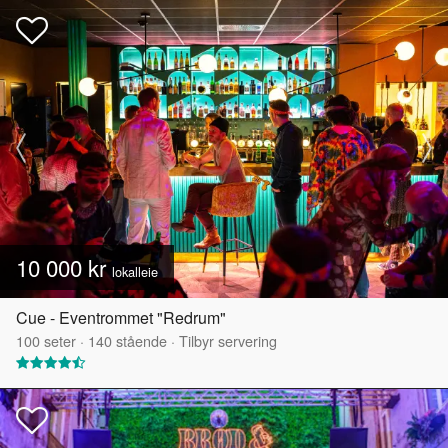
10 000 kr
lokalleie
Cue - Eventrommet "Redrum"
100
seter
·
140
stående
·
Tilbyr servering