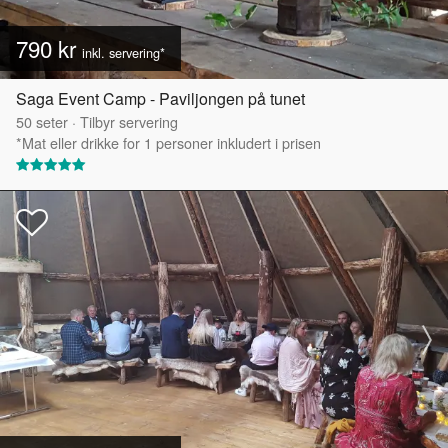
790 kr
inkl. servering*
Saga Event Camp - Paviljongen på tunet
50
seter
·
Tilbyr servering
*Mat eller drikke for 1 personer inkludert i prisen