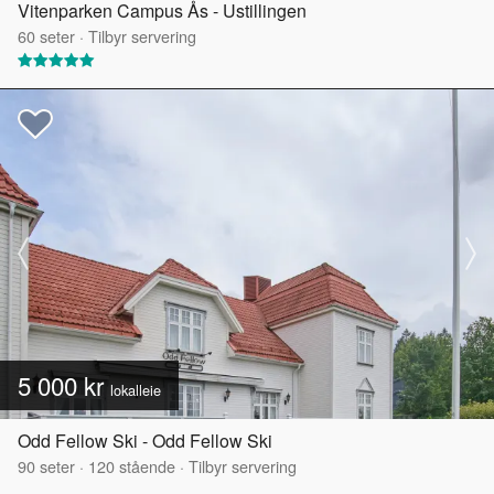
Vitenparken Campus Ås - Ustillingen
60
seter
·
Tilbyr servering
5 000 kr
lokalleie
Odd Fellow Ski - Odd Fellow Ski
90
seter
·
120
stående
·
Tilbyr servering