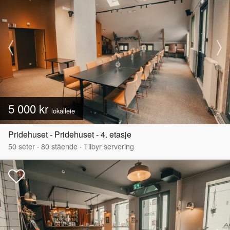
5 000 kr
lokalleie
Pridehuset - Pridehuset - 4. etasje
50
seter
·
80
stående
·
Tilbyr servering