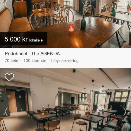
5 000 kr
lokalleie
Pridehuset - The AGENDA
70
seter
·
100
stående
·
Tilbyr servering