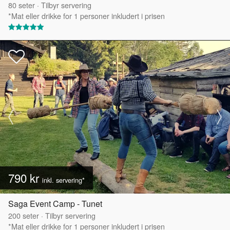
80
seter
·
Tilbyr servering
*Mat eller drikke for 1 personer inkludert i prisen
790 kr
inkl. servering*
Saga Event Camp - Tunet
200
seter
·
Tilbyr servering
*Mat eller drikke for 1 personer inkludert i prisen