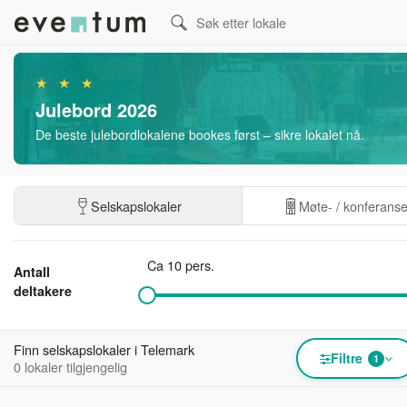
★ ★ ★
Julebord 2026
De beste julebordlokalene bookes først – sikre lokalet nå.
Selskapslokaler
Møte- / konferans
Ca 10 pers.
Antall
deltakere
Finn selskapslokaler i Telemark
Filtre
1
0 lokaler tilgjengelig