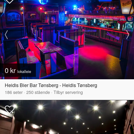
0 kr
lokalleie
Heidis Bier Bar Tønsberg - Heidis Tønsberg
186
seter
·
250
stående
·
Tilbyr servering