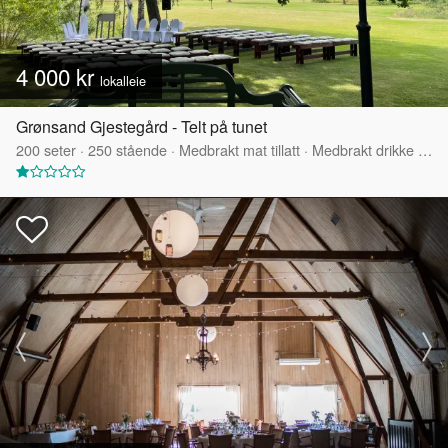
4 000 kr
lokalleie
Grønsand Gjestegård - Telt på tunet
200
seter
·
250
stående
·
Medbrakt mat tillatt
·
Medbrakt drikke tillatt