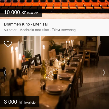
10 000 kr
lokalleie
Drammen Kino - Liten sal
50
seter
·
Medbrakt mat tillatt
·
Tilbyr servering
3 000 kr
lokalleie