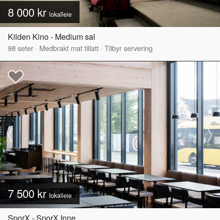
8 000 kr
lokalleie
Kilden Kino - Medium sal
98
seter
·
Medbrakt mat tillatt
·
Tilbyr servering
7 500 kr
lokalleie
SporX - SporX Inne