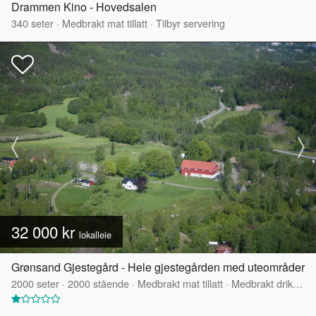
Drammen Kino - Hovedsalen
340
seter
·
Medbrakt mat tillatt
·
Tilbyr servering
32 000 kr
lokalleie
Grønsand Gjestegård - Hele gjestegården med uteområder
2000
seter
·
2000
stående
·
Medbrakt mat tillatt
·
Medbrakt drikke tillatt