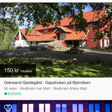
150 kr
lokalleie
Grønsand Gjestegård - Gapahuken på Bjørnåsen
60
seter
·
Medbrakt mat tillatt
·
Medbrakt drikke tillatt