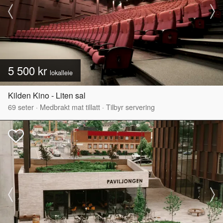
5 500 kr
lokalleie
Kilden Kino - Liten sal
69
seter
·
Medbrakt mat tillatt
·
Tilbyr servering