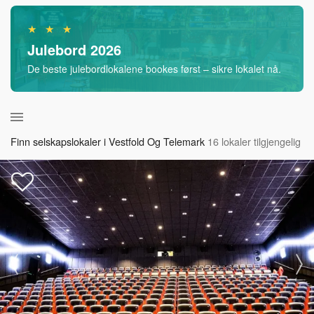
★ ★ ★
Julebord 2026
De beste julebordlokalene bookes først – sikre lokalet nå.
Finn selskapslokaler i Vestfold Og Telemark
16 lokaler tilgjengelig