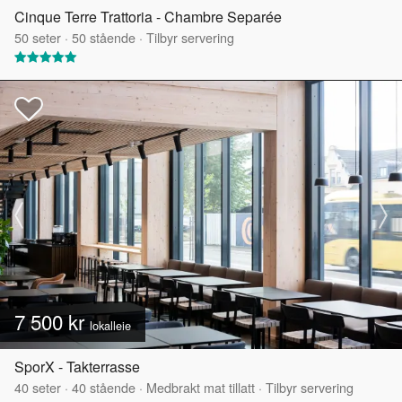
Cinque Terre Trattoria - Chambre Separée
50
seter
·
50
stående
·
Tilbyr servering
7 500 kr
lokalleie
SporX - Takterrasse
40
seter
·
40
stående
·
Medbrakt mat tillatt
·
Tilbyr servering