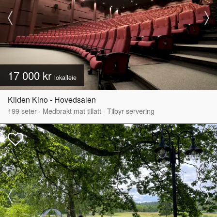
17 000 kr
lokalleie
Kilden Kino - Hovedsalen
199
seter
·
Medbrakt mat tillatt
·
Tilbyr servering