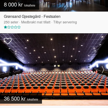
8 000 kr
lokalleie
Grønsand Gjestegård - Festsalen
250
seter
·
Medbrakt mat tillatt
·
Tilbyr servering
36 500 kr
lokalleie