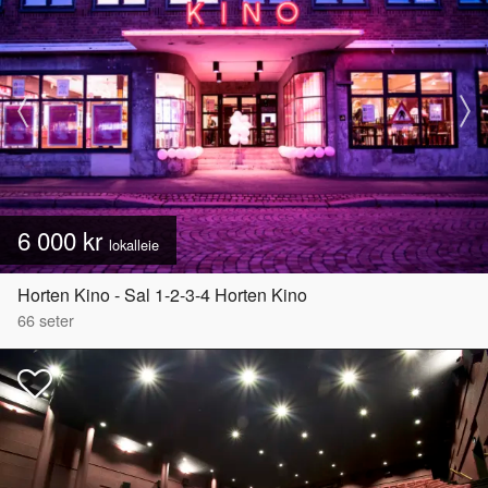
6 000 kr
lokalleie
Horten Kino - Sal 1-2-3-4 Horten Kino
66
seter