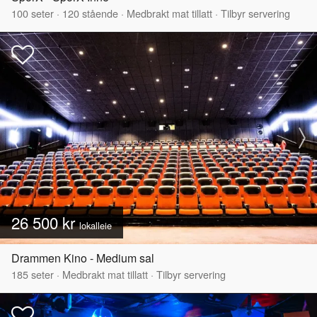
100
seter
·
120
stående
·
Medbrakt mat tillatt
·
Tilbyr servering
26 500 kr
lokalleie
Drammen Kino - Medium sal
185
seter
·
Medbrakt mat tillatt
·
Tilbyr servering