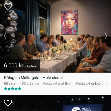
6 000 kr
lokalleie
Påfuglen Møllergata - Hele stedet
86
seter
·
103
stående
·
Medbrakt mat tillatt
·
Medbrakt drikke tillatt