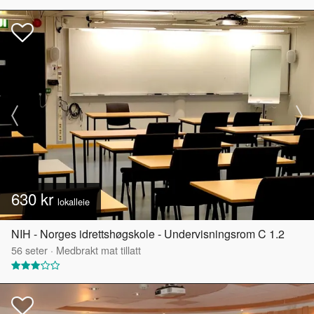
630 kr
lokalleie
NIH - Norges idrettshøgskole - Undervisningsrom C 1.2
56
seter
·
Medbrakt mat tillatt