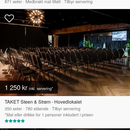
871
seter
·
Medbrakt mat tillatt
·
Tilbyr servering
1 250 kr
inkl. servering*
TAKET Steen & Strøm - Hovedlokalet
350
seter
·
780
stående
·
Tilbyr servering
*Mat eller drikke for 1 personer inkludert i prisen