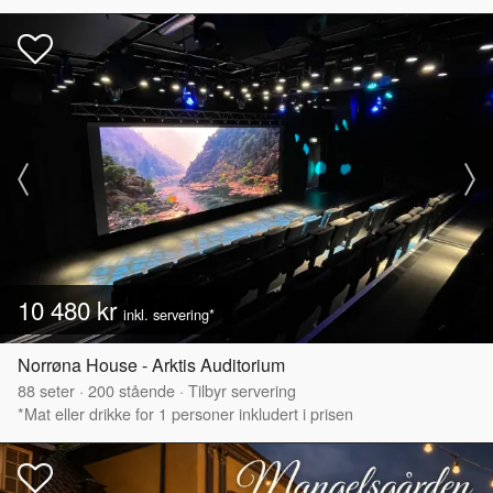
10 480 kr
inkl. servering*
Norrøna House - Arktis Auditorium
88
seter
·
200
stående
·
Tilbyr servering
*Mat eller drikke for 1 personer inkludert i prisen