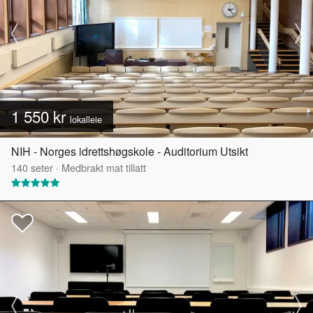
1 550 kr
lokalleie
NIH - Norges idrettshøgskole - Auditorium Utsikt
140
seter
·
Medbrakt mat tillatt