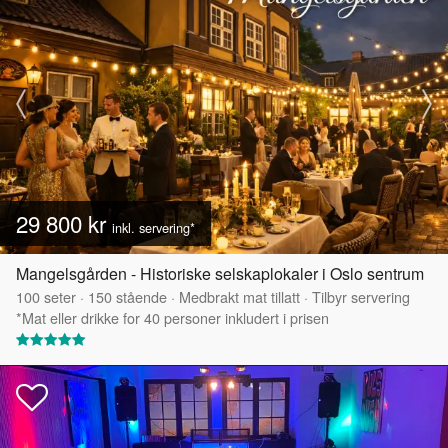
29 800 kr
inkl. servering*
Mangelsgården - Historiske selskaplokaler i Oslo sentrum
100
seter
·
150
stående
·
Medbrakt mat tillatt
·
Tilbyr servering
*Mat eller drikke for 40 personer inkludert i prisen