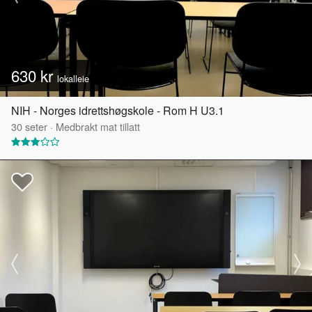
630 kr
lokalleie
NIH - Norges idrettshøgskole - Rom H U3.1
30
seter
·
Medbrakt mat tillatt