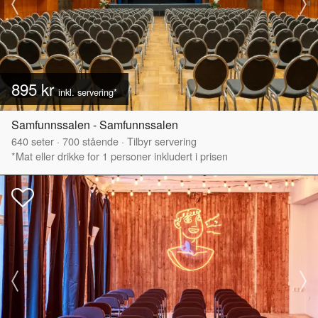
895 kr
inkl. servering*
Samfunnssalen - Samfunnssalen
640
seter
·
700
stående
·
Tilbyr servering
*Mat eller drikke for 1 personer inkludert i prisen