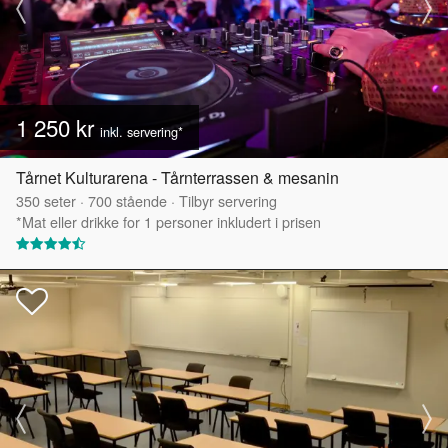
1 250 kr
inkl. servering*
Tårnet Kulturarena - Tårnterrassen & mesanin
350
seter
·
700
stående
·
Tilbyr servering
*Mat eller drikke for 1 personer inkludert i prisen