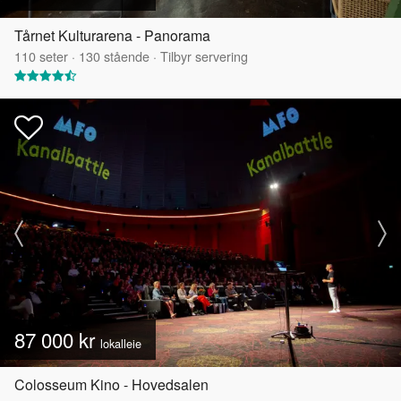
Tårnet Kulturarena - Panorama
110
seter
·
130
stående
·
Tilbyr servering
87 000 kr
lokalleie
Colosseum Kino - Hovedsalen