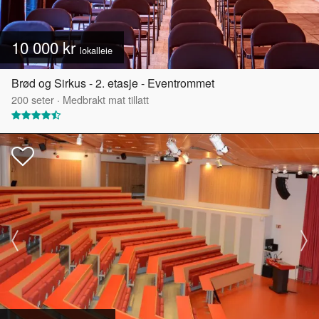
10 000 kr
lokalleie
Brød og Sirkus - 2. etasje - Eventrommet
200
seter
·
Medbrakt mat tillatt