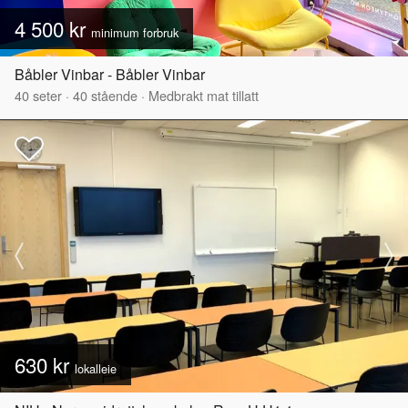
4 500 kr
minimum forbruk
Båbler Vinbar - Båbler Vinbar
40
seter
·
40
stående
·
Medbrakt mat tillatt
630 kr
lokalleie