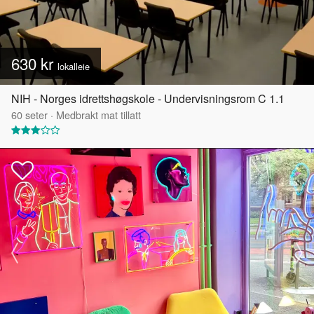
630 kr
lokalleie
NIH - Norges idrettshøgskole - Undervisningsrom C 1.1
60
seter
·
Medbrakt mat tillatt