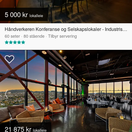
5 000 kr
lokalleie
Håndverkeren Konferanse og Selskapslokaler - Industrisalen
60
seter
·
80
stående
·
Tilbyr servering
21 875 kr
lokalleie