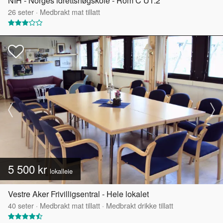
NIH - Norges idrettshøgskole - Rom C U1.2
26
seter
·
Medbrakt mat tillatt
5 500 kr
lokalleie
Vestre Aker Frivilligsentral - Hele lokalet
40
seter
·
Medbrakt mat tillatt
·
Medbrakt drikke tillatt