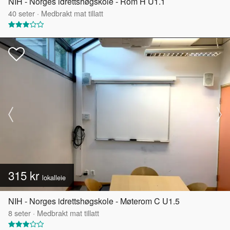
NIH - Norges idrettshøgskole - Rom H U1.1
40
seter
·
Medbrakt mat tillatt
315 kr
lokalleie
NIH - Norges idrettshøgskole - Møterom C U1.5
8
seter
·
Medbrakt mat tillatt