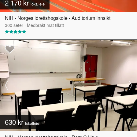
2 170 kr
lokalleie
NIH - Norges idrettshøgskole - Auditorium Innsikt
300
seter
·
Medbrakt mat tillatt
630 kr
lokalleie