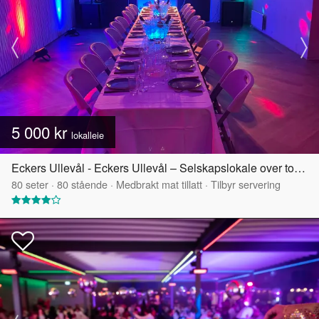
5 000 kr
lokalleie
Eckers Ullevål - Eckers Ullevål – Selskapslokale over to etasjer
80
seter
·
80
stående
·
Medbrakt mat tillatt
·
Tilbyr servering