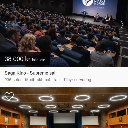
38 000 kr
lokalleie
Saga Kino - Supreme sal 1
236
seter
·
Medbrakt mat tillatt
·
Tilbyr servering