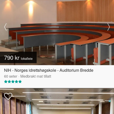
790 kr
lokalleie
NIH - Norges idrettshøgskole - Auditorium Bredde
60
seter
·
Medbrakt mat tillatt