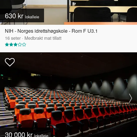
630 kr
lokalleie
NIH - Norges idrettshøgskole - Rom F U3.1
16
seter
·
Medbrakt mat tillatt
30 000 kr
lokalleie