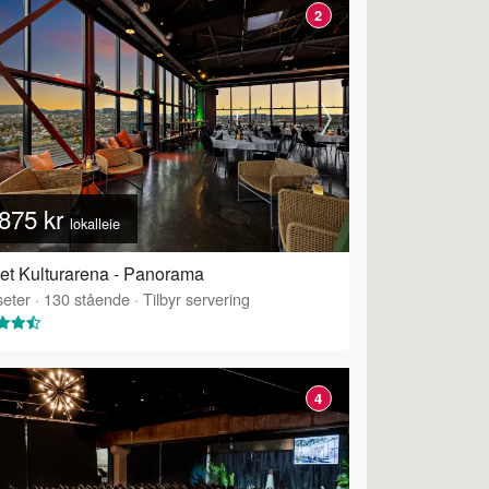
2
875 kr
lokalleie
et Kulturarena - Panorama
eter
·
130
stående
·
Tilbyr servering
4