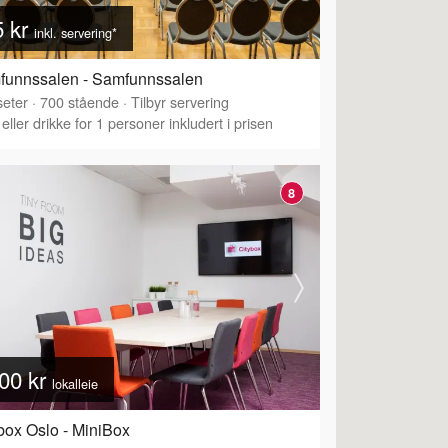
5 kr
inkl. servering*
funnssalen - Samfunnssalen
eter
·
Tilbyr servering
·
700
stående
·
Tilbyr servering
eller drikke for 1 personer inkludert i prisen
8
00 kr
lokalleie
box Oslo - MiniBox