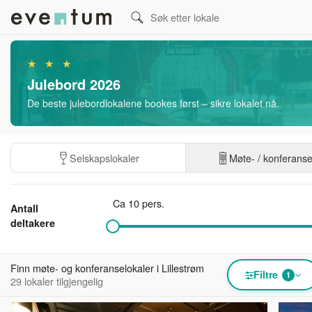
★ ★ ★
Julebord 2026
De beste julebordlokalene bookes først – sikre lokalet nå.
Selskapslokaler
Møte- / konferans
Ca 10 pers.
Antall
deltakere
Finn møte- og konferanselokaler i Lillestrøm
Filtre
1
29 lokaler tilgjengelig