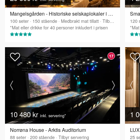
Mangelsgården - Historiske selskaplokaler i Oslo sentrum
Smak
100
seter
·
150
stående
·
Medbrakt mat tillatt
·
Tilbyr servering
120
s
*Mat eller drikke for 40 personer inkludert i prisen
*Mat 
17
10 480 kr
1 0
inkl. servering*
Norrøna House - Arktis Auditorium
LUX 
88
seter
·
200
stående
·
Tilbyr servering
25
se