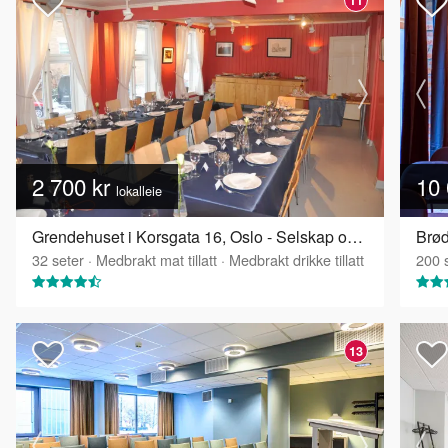
2 700 kr
10 
lokalleie
Grendehuset i Korsgata 16, Oslo - Selskap og konferanselokale
Brød
32
seter
·
Medbrakt mat tillatt
·
Medbrakt drikke tillatt
200
s
13