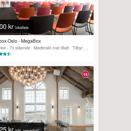
00 kr
lokalleie
box Oslo - MegaBox
ter
·
70
stående
·
Medbrakt mat tillatt
·
Tilbyr servering
16
25 kr
inkl. servering*