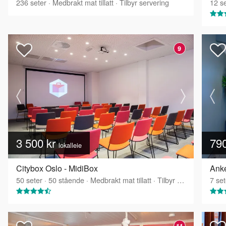
236
seter
·
Medbrakt mat tillatt
·
Tilbyr servering
12
se
9
3 500 kr
79
lokalleie
Citybox Oslo - MidiBox
Anke
50
seter
·
50
stående
·
Medbrakt mat tillatt
·
Tilbyr servering
7
set
11