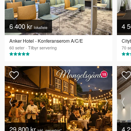
6 400 kr
4 5
lokalleie
Anker Hotel - Konferanserom A/C/E
City
60
seter
·
Tilbyr servering
70
se
15
29 800 kr
4 2
inkl. servering*