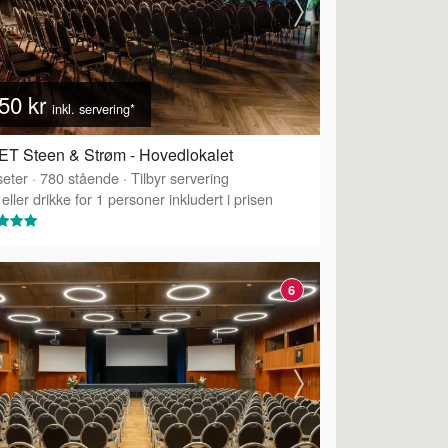
50 kr
inkl. servering*
T Steen & Strøm - Hovedlokalet
eter
·
780
stående
·
Tilbyr servering
eller drikke for 1 personer inkludert i prisen
6