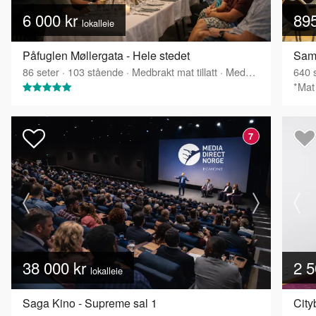
6 000 kr
89
lokalleie
Påfuglen Møllergata - Hele stedet
Sam
86
seter
·
103
stående
·
Medbrakt mat tillatt
·
Medbrakt drikke tillatt
640
s
*Mat 
7
38 000 kr
2 5
lokalleie
Saga Kino - Supreme sal 1
City