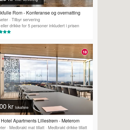
fulle Rom - Konferanse og overnatting
eter
·
Tilbyr servering
eller drikke for 5 personer inkludert i prisen
18
00 kr
lokalleie
Hotel Apartments Lillestrøm - Møterom
ter
·
Medbrakt mat tillatt
·
Medbrakt drikke tillatt