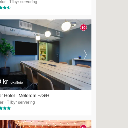
ter
·
Tilbyr servering
10
0 kr
lokalleie
r Hotel - Møterom F/G/H
er
·
Tilbyr servering
12