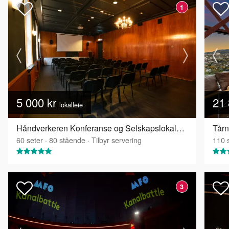
1
5 000 kr
21 
lokalleie
Håndverkeren Konferanse og Selskapslokaler - Industrisalen
Tårn
60
seter
·
80
stående
·
Tilbyr servering
110
s
3