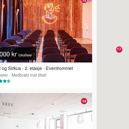
17
000 kr
lokalleie
 og Sirkus - 2. etasje - Eventrommet
eter
·
Medbrakt mat tillatt
14