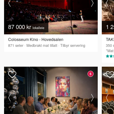
87 000 kr
1 2
lokalleie
Colosseum Kino - Hovedsalen
TAKE
871
seter
·
Medbrakt mat tillatt
·
Tilbyr servering
350
s
*Mat 
5